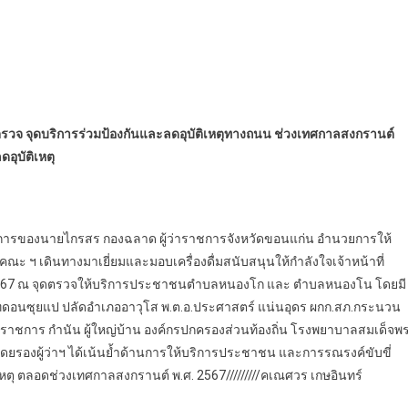
ดตรวจ จุดบริการร่วมป้องกันและลดอุบัติเหตุทางถนน ช่วงเทศกาลสงกรานต์
ุบัติเหตุ
นวยการของนายไกรสร กองฉลาด ผู้ว่าราชการจังหวัดขอนแก่น อำนวยการให้
ณะ ฯ เดินทางมาเยี่ยมและมอบเครื่องดื่มสนับสนุนให้กำลังใจเจ้าหน้าที่
567 ณ จุดตรวจให้บริการประชาชนตำบลหนองโก และ ตำบลหนองโน โดยมี
ดอนซุยแป ปลัดอำเภออาวุโส พ.ต.อ.ประศาสตร์ แน่นอุดร ผกก.สภ.กระนวน
ราชการ กำนัน ผู้ใหญ่บ้าน องค์กรปกครองส่วนท้องถิ่น โรงพยาบาลสมเด็จพ
ยรองผู้ว่าฯ ได้เน้นย้ำด้านการให้บริการประชาชน และการรณรงค์ขับขี่
เหตุ ตลอดช่วงเทศกาลสงกรานต์ พ.ศ. 2567/////////คเณศวร เกษอินทร์