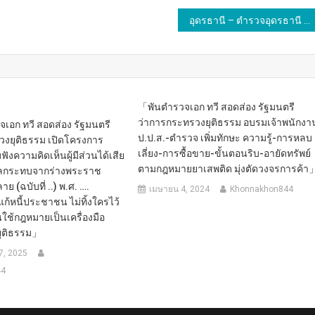
อุดรธานี – ตำรวจอุดรธานี จัดกิจกรรม ชุมชนบำบัดอย่างยั่งยืน ในพื้นที่ตำบลแพร่ระบาดยาเสพติดช่วงเทศกาลสงกรานต์ โดยยึดหลัก “เป็นตำรวจมืออาชีพ โดยยึดประชาชนเป็นศูนย์กลาง”
「พันตำรวจเอก ทวี สอดส่อง รัฐมนตรี
ว่าการกระทรวงยุติธรรม อบรมเจ้าพนักงา
เอก ทวี สอดส่อง รัฐมนตรี
ป.ป.ส.-ตำรวจ เพิ่มทักษะ ความรู้-การหลบ
วงยุติธรรม เปิดโครงการ
เลี่ยง-การซื้อขาย-ขั้นตอนริบ-อายัดทรัพย์
บฟังความคิดเห็นผู้มีส่วนได้เสีย
ตามกฎหมายยาเสพติด มุ่งตัดวงจรการค้า
บ ผลกระทบจากร่างพระราช
ย (ฉบับที่ ..) พ.ศ. ….
เมษายน 4, 2024
Khonnakhon844
้หนี้ประชาชน ไม่ทิ้งใครไว้
นใช้กฎหมายเป็นเครื่องมือ
ุติธรรม」
, 2025
44