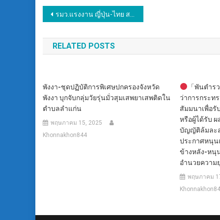
แนะแนว
รมว.แรงงาน ญี่ปุ่น-ไทย สานสัมพันธ์ เจรจาเพิ่มโควต้าแรงงาน ภาคท่องเที่ยว บริบาล ก่อสร้าง และ Osaka expo2025 โอกาสของแรงงานทักษะ ค่าจ้างสูง
เรื่อง
RELATED POSTS
พังงา-ชุดปฏิบัติการพิเศษปกครองจังหวัด
「พันตำรวจ
พังงา บุกจับกลุ่มวัยรุ่นมั่วสุมเสพยาเสพติดใน
ว่าการกระทร
ตำบลลำแก่น
สัมมนาเพื่อรั
หรือผู้ได้รั
พฤษภาคม 15, 2025
บัญญัติล้มละลา
Khonnakhon844
ประกาศหนุนแก
ข้างหลัง-หนุ
อำนวยความย
พฤษภาคม 17
Khonnakhon8