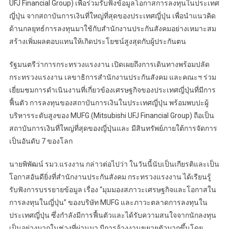
UFJ Financial Group) เพื่อร่วมรับฟังข้อมูลโอกาสการลงทุนในประเทศ
ญี่ปุ่น จากสถาบันการเงินที่ใหญ่ที่สุดของประเทศญี่ปุ่น เพื่อนำแนวคิด
ด้านกลยุทธ์การลงทุนมาใช้กับสำนักงานประกันสังคมอย่างเหมาะสม
สร้างเพิ่มผลตอบแทนให้เกิดประโยชน์สูงสุดกับผู้ประกันตน
รัฐมนตรีว่าการกระทรวงแรงงาน เปิดเผยถึงการเดินทางพร้อมปลัด
กระทรวงแรงงาน เลขาธิการสำนักงานประกันสังคม และคณะฯ ร่วม
เยี่ยมชมการดำเนินงานที่เกี่ยวข้องเศรษฐกิจ​ของประเทศญี่ปุ่นที่มีการ
ฟื้นตัว​ การลงทุนของสถาบันการเงินในประเทศญี่ปุ่น พร้อมพบปะผู้
บริหารระดับสูงของ MUFG (Mitsubishi UFJ Financial Group) ถือเป็น
สถาบันการเงินที่ใหญ่ที่สุดของญี่ปุ่นและ​ มีสินทรัพย์ภายใต้การจัดการ​
เป็นอันดับ 7 ของโลก
นายพิพัฒน์ รมว.แรงงาน กล่าวต่อไปว่า ในวันนี้นับเป็นเกียรติและเป็น
โอกาสอันดียิ่งที่สำนักงานประกันสังคม กระทรวงแรงงาน ได้เรียนรู้
รับฟังการบรรยายข้อมูล เรื่อง “มุมมองสภาวะเศรษฐกิจและโอกาสใน
การลงทุนในญี่ปุ่น” ของบริษัท MUFG และภาวะตลาดการลงทุนใน
ประเทศญี่ปุ่น ซึ่งกำลังมีการฟื้นตัวและได้รับความสนใจจากนักลงทุน
เป็นอย่างมากในช่วงที่ผ่านมา มีการจ้างงานขยายตัวมากขึ้น​โดย