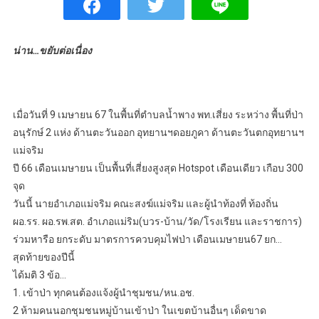
น่าน…ขยับต่อเนื่อง
เมื่อวันที่ 9 เมษายน 67 ในพื้นที่ตำบลน้ำพาง พท.เสี่ยง ระหว่าง พื้นที่ป่า
อนุรักษ์ 2 แห่ง ด้านตะวันออก อุทยานฯดอยภูคา ด้านตะวันตกอุทยานฯ
แม่จริม
ปี 66 เดือนเมษายน เป็นพื้นที่เสี่ยงสูงสุด Hotspot เดือนเดียว เกือบ 300
จุด
วันนี้ นายอำเภอแม่จริม คณะสงฆ์แม่จริม และผู้นำท้องที่ ท้องถิ่น
ผอ.รร. ผอ.รพ.สต. อำเภอแม่ริม(บวร-บ้าน/วัด/โรงเรียน และราชการ)
ร่วมหารือ ยกระดับ มาตรการควบคุมไฟป่า เดือนเมษายน67 ยก…
สุดท้ายของปีนี้
ได้มติ 3 ข้อ…
1. เข้าป่า ทุกคนต้องแจ้งผู้นำชุมชน/หน.อช.
2 ห้ามคนนอกชุมชนหมู่บ้านเข้าป่า ในเขตบ้านอื่นๆ เด็ดขาด