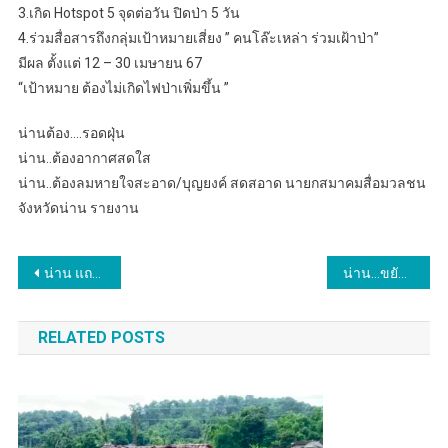
3.เกิด Hotspot 5 จุดต่อวัน ปิดป่า 5 วัน
4.ร่วมสื่อสารถึงกลุ่มเป้าหมายเสี่ยง ” คนโล๊ะเหล่า ร่วมเฝ้าป่า”
มีผล ตั้งแต่ 12 – 30 เมษายน 67
“เป้าหมาย ต้องไม่เกิดไฟป่าเพิ่มขึ้น ”
น่านต้อง….รอดฝุ่น
น่าน..ต้องอากาศสดใส
น่าน..ต้องลมหายใจสะอาด/บุญยงค์ สดสอาด นายกสมาคมสื่อมวลชน
จังหวัดน่าน รายงาน
แนะแนว
น่าน แถลงข่าวประชาสัมพันธ์งานสงกรานต์และงานสรงน้ำพระเจ้าทองทิพย์
น่าน…ขยับต่อเนื่อง
เรื่อง
RELATED POSTS