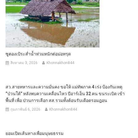
ซูตองเป้ระส่ำน้ำท่วมหนักต่อม่อทรุด
สิงหาคม 3, 2026
Khonnakhon844
สว.สายทหารและความมั่นคง ขอให้ แม่ทัพภาค 4 เร่ง ป้องกันเหตุ
“ป่วนใต้” หลังพบความเคลื่อนไหว บีอาร์เอ็น 32 คน ขนระเบิด เข้า
พื้นที่ เพื่อ ป่วนการเลือก สส.รวมทั้งต้อนรับเดือดรอมฎอน
กุมภาพันธ์ 6, 2026
Khonnakhon844
ยอมเปิดเส้นทางเพื่อมนุษยธรรม