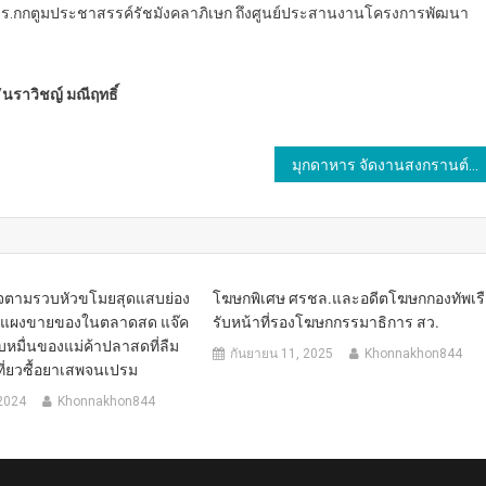
ร.ร.กกตูมประชาสรรค์รัชมังคลาภิเษก ถึงศูนย์ประสานงานโครงการพัฒนา
/
นราวิชญ์ มณีฤทธิ์
มุกดาหาร จัดงานสงกรานต์มุกดาหาร สายธาร ลำโขง 2567 จังหวัดมุกดาหารแถลงข่าวการจัดงานสงกรานต์มุกดาหาร สายธาร ลำโขง 2567
จตามรวบหัวขโมยสุดแสบย่อง
โฆษกพิเศษ ศรชล.และอดีตโฆษกกองทัพเรื
ามแผงขายของในตลาดสด แจ๊ค
รับหน้าที่รองโฆษกกรรมาธิการ สว.
บหมื่นของแม่ค้าปลาสดที่ลืม
กันยายน 11, 2025
Khonnakhon844
เที่ยวซื้อยาเสพจนเปรม
2024
Khonnakhon844