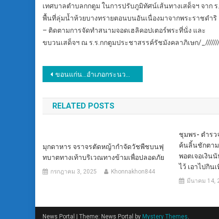
เทศบาลตำบลกกตูม ในการปรับภูมิทัศน์เส้นทางเสด็จฯ จาก 
พื้นที่ลุ่มน้ำห้วยบางทรายตอนบนอันเนื่องมาจากพระราชดำริ
– ติดตามการจัดทำสนามจอดเฮลิคอปเตอร์พระที่นั่ง และ
ขบวนเสด็จฯ ณ ร.ร.กกตูมประชาสรรค์รัชมังคลาภิเษก/_//////
แนะแนว
ขอนแก่น…อำเภอกระนวน เตรียมความพร้อมกิจกรรม ประกวด TO BE NUMBER ONE จังหวัดขอนแก่น เพื่ิอนำสู่การแก้ไขปัญหายาเสพติดทุกมิติ
เรื่อง
RELATED POSTS
ชุมพร- ตำรว
ค้นลิ้นชักต
มุกดาหาร จราจรตัดหญ้ากำจัดวัชพืชบนฟุ
พอตเจอเงินนั
ทบาตทางเท้าบริเวณทางข้ามเพื่อปลอดภัย
ไว้ เอาไปกิน
กรกฎาคม 3, 2025
Khonnakhon844
มีนาคม 14, 
News Portal
|
Theme: News Portal by
Mystery Themes
.