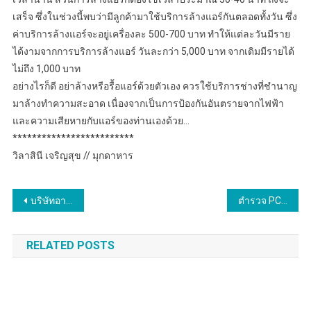
เสร็จ ซึ่งในช่วงนี้พบว่ามีลูกค้ามาใช้บริการล้างแอร์กันตลอดทั้งวัน ซึ่ง
ค่าบริการล้างแอร์จะอยู่เครื่องละ 500-700 บาท ทำให้แต่ละวันมีราย
ได้งามจากการบริการล้างแอร์ วันละกว่า 5,000 บาท จากเดิมมีรายได้
ไม่ถึง 1,000 บาท
อย่างไรก็ดี อย่าล้างหรือรื้อแอร์ด้วยตัวเอง ควรใช้บริการช่างที่ชำนาญ
มาล้างทำความสะอาด เนื่องจากเป็นการป้องกันอันตรายจากไฟฟ้า
และความเสียหายกับแอร์ของท่านเองด้วย…
*************************
วิลาสินี เจริญสุข // มุกดาหาร
แนะแนว
บริษัทอาหารญี่ปุ่น ชมแรงงานไทยมีทักษะ “พิพัฒน์” เชื่อมขยายผล ทันที! เปิดรับแรงงาน เริ่มวุฒิ ม.6 รายได้ 3 หมื่นขึ้นไป
ตำรวจ PCT ภาค 5 รวบผู้ต้องหาฉ้อโกงประชาชน หลอกปล่อยเช่าคอนโดหรู พบมีผู้เสียหายจำนวนมากถูกหลอกลวงให้โอนเงินค่าเช่างวดแรก ค่าประกันคอนโด จนได้รับความเสียหายเป็นเงินนับแสนบาท
เรื่อง
RELATED POSTS