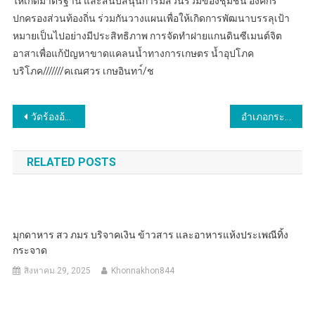
ให้เกิดมาตรฐาน และสนับสนุนการมีส่วนร่วมของชุมชน องค์กร
ปกครองส่วนท้องถิ่น ร่วมกันวางแผนเพื่อให้เกิดการพัฒนาบรรลุเป้า
หมายเป็นไปอย่างมีประสิทธิภาพ การจัดทำฝายแกนดินซีเมนต์จิต
อาสาเพื่อแก้ปัญหาขาดแคลนน้ำทางการเกษตร น้ำอุปโภค
บริโภค///////คเณศวร เกษอินทา์/ช
แนะแนว
วัดร้องอ้อประกอบ “พิธีส่งพhttps://www.journalistthailand.com/23567/ https://www.journalistthailand.com/23567/ระอุปคุตกลับสู่แม่น้ำปิง”
อำเภอกระนวน ขับเคลื่อนการทำฝายแกนดินซีเมนต์จิตอาสาสำหรับกักเก็บน้ำ เพื่อช่วยเหลือประชาชนภัยแล้ง น้ำท่วม แห่งที่ 11 ประจำปี 2567
เรื่อง
RELATED POSTS
มุกดาหาร สว ภมร บริจาคเงิน ข้าวสาร และอาหารแห้งประเพณีทิ้ง
กระจาด
สิงหาคม 29, 2025
Khonnakhon844