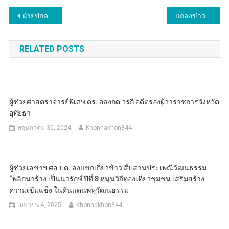
แนะแนว
ฝ่ายปกครองอำเภอบ้านโคก ร่วมกับ บก.ควบคุม.กกล.ผาเมือง (ด้าน.สปป.ลาว) ได้ร่วมกันทำการตรวจยึดรถกระบะ เตรียมลักลอบนำออกนอกราชอาณาจักรโดยผิดกฎหมาย ในพื้นที่ อ.บ้านโคก จ.อุตรดิตถ์
แถลงข่าวการจับกุมยาเสพติด (ยาบ้า 198,000 เม็ด)
เรื่อง
RELATED POSTS
ผู้ช่วย​ศาสตรา​จารย์​พิเศษ​ ดร.​ อลงกต​ ว​ร​กี​ อดีต​รอง​ผู้​ว่าราชการ​จังหวัด​
อุทัยธา
พฤษภาคม 30, 2024
Khonnakhon844
ผู้ช่วยเลขาฯ ศอ.บต. ลงแขกเกี่ยวข้าว สืบสานประเพณีวัฒนธรรม
“พลิกนาร้าง เป็นนารักษ์ ปีที่ 8 หนุนวิถีท่องเที่ยวชุมชน เสริมสร้าง
ความเข้มแข็ง ในดินแดนพหุวัฒนธรรม
เมษายน 4, 2025
Khonnakhon844