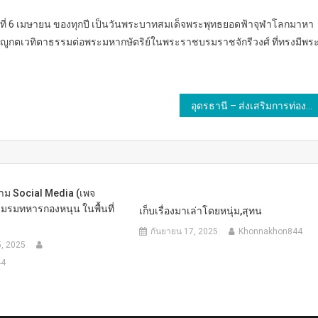
วันที่ 6 เมษายน ของทุกปี เป็นวันพระบาทสมเด็จพระพุทธยอดฟ้าจุฬาโลกมาหา
ญญูกตเวทิตาธรรมต่อพระมหากษัตริย์ในพระราชบรมราชจักรีวงศ์ ที่ทรงมีพร
อุดรธานี – ส่งเสริมการท่องเที่ยว ภายใต้กิจกรรม “Maha Songkran World Water Festival และมหาสงกรานต์ อุดรธานี
ม Social Media (เพจ
มรมทหารกองหนุน ในพื้นที่
เก็บเรื่องมาเล่าโดยหนุ่ม,สุทน
กันยายน 17, 2025
Khonnakhon844
, 2025
44