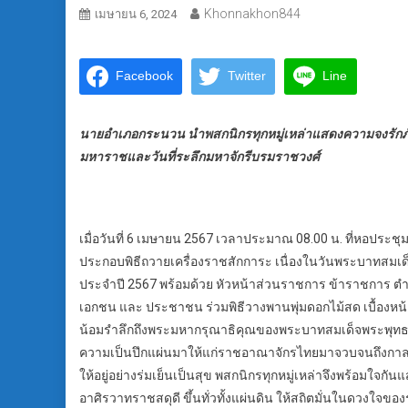
Khonnakhon844
เมษายน 6, 2024
Facebook
Twitter
Line
นายอำเภอกระนวน นำพสกนิกรทุกหมู่เหล่าแสดงความจงรักภั
มหาราชและวันที่ระลึกมหาจักรีบรมราชวงศ์
เมื่อวันที่ 6 เมษายน 2567 เวลาประมาณ 08.00 น. ที่หอป
ประกอบพิธีถวายเครื่องราชสักการะ เนื่องในวันพระบาทสมเ
ประจำปี 2567 พร้อมด้วย หัวหน้าส่วนราชการ ข้าราชการ 
เอกชน และ ประชาชน ร่วมพิธีวางพานพุ่มดอกไม้สด เบื้องห
น้อมรำลึกถึงพระมหากรุณาธิคุณของพระบาทสมเด็จพระพุทธย
ความเป็นปึกแผ่นมาให้แก่ราชอาณาจักรไทยมาจวบจนถึงกาลส
ให้อยู่อย่างร่มเย็นเป็นสุข พสกนิกรทุกหมู่เหล่าจึงพร้อมใ
อาศิรวาทราชสดุดี ขึ้นทั่วทั้งแผ่นดิน ให้สถิตมั่นในดวงใ