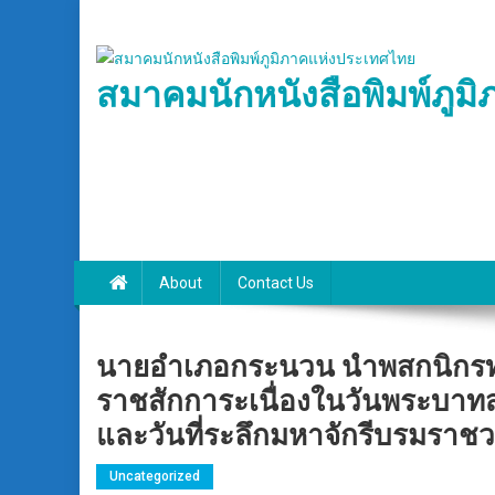
Skip
to
content
สมาคมนักหนังสือพิมพ์ภูม
About
Contact Us
นายอำเภอกระนวน นำพสกนิกรทุก
ราชสักการะเนื่องในวันพระบา
และวันที่ระลึกมหาจักรีบรมราชว
Uncategorized