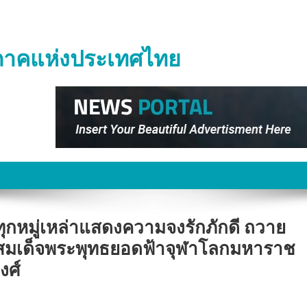
ิภาคแห่งประเทศไทย
หมู่เหล่าแสดงความจงรักภักดี ถวาย
ทสมเด็จพระพุทธยอดฟ้าจุฬาโลกมหาราช
งศ์