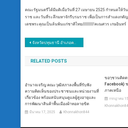
คณะรัฐมนตรีได้มีมติเมื่อวันที่ 27 เมษายน 2525 กำหนดให้
ราช และวันที่ระลึกมหาจักรีบรมราช เพื่อเป็นการสำแดงกตั
เดชพระคุณเป็นล้นพ้นแก่ชาติไทย//////////คเณศวร เกษอินทร์
แนะแนว
จังหวัดปทุมธานี อำเภอคลองหลวง ———————————— ภายใต้การสั่งการและอำนวยการของ นายภาสกร บุญญลักษม์ ผู้ว่าราชการจังหวัดปทุมธานี
เรื่อง
RELATED POSTS
ขอๅชวนติดตา
Facebook) ช
อำนาจเจริญ คณะวุฒิสภาลงพื้นที่รับฟัง
ภาคเหนือ
ความคิดเห็นของประชาชนและหน่วยงานที่
เกี่ยวข้อง พร้อมสนับสนุนดูแลผู้สูงอายุและ
กรกฎาคม 15
การพัฒนาสินค้าพื้นเมืองผ้าทอลายขิต
Khonnakhon8
มีนาคม 17, 2025
Khonnakhon844