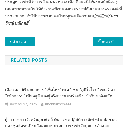
ประตูทางเข้าที่ว่าการอำเภอดงหลวง เพื่อเตือนสติให้ตระหนักคิดอยู่
เสมอทุกลมหายใจ ให้ทำงานเพื่อสนองพระราชปณิธานของพระองค์ ที่
ปรารถนาจะทำให้ประชาชนคนไทยทุกคนมีความสุข////////////
/นรา
วิชญ์ มณีฤทธิ์
แนะแนว
อำเภอดงหลวง นำข้าราชการพลเรือน ตำรวจ ทหาร หน่วยงานรัฐวิสาหกิจ
บิ๊กหลวง“ เปิดปฏิบัติการยึดทรัพย์แก๊งบิ๊กไบค์ ขนยาบ้ากว่า 30 ล้านเม็ด พร้อมลุยทลายนักค้าภาคตะวันออก 329 เป้าหมาย ผู้ต้องหา 278 คน
เรื่อง
RELATED POSTS
เลือก สส. 69 มุกดาหาร “เพื่อไทย” เขต 1 ชน “ภูมิใจไทย” เขต 2 ฉะ
“กล้าธรรม” เบียดสูสี แดงสู้จริงกระสุนพร้อมยิง เข้าวินยกจังหวัด
มกราคม 27, 2026
Khonnakhon844
ผู้ว่าราชการจังหวัดอุตรดิตถ์ สั่งการชุดปฎิบัติการพิเศษฝ่ายปกครอง
และชุดจัดระเบียบสังคมแบบบูรณาการฯเข้าจับกุมการลักลอบ