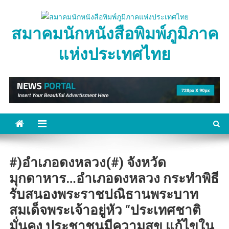
Skip
to
สมาคมนักหนังสือพิมพ์ภูมิภาค
content
แห่งประเทศไทย
#)อำเภอดงหลวง(#) จังหวัด
มุกดาหาร…อำเภอดงหลวง กระทำพิธี
รับสนองพระราชปณิธานพระบาท
สมเด็จพระเจ้าอยู่หัว “ประเทศชาติ
มั่นคง ประชาชนมีความสุข แก้ไขใน