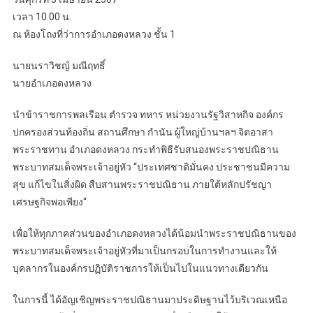
เวลา 10.00 น.
ณ ห้องโถงที่ว่าการอำเภอดงหลวง ชั้น 1
นายนราวิชญ์ มณีฤทธิ์
นายอำเภอดงหลวง
นำข้าราชการพลเรือน ตำรวจ ทหาร หน่วยงานรัฐวิสาหกิจ องค์กร
ปกครองส่วนท้องถิ่น สถานศึกษา กำนัน ผู้ใหญ่บ้านฯลฯ จิตอาสา
พระราชทาน อำเภอดงหลวง กระทำพิธีรับสนองพระราชปณิธาน
พระบาทสมเด็จพระเจ้าอยู่หัว “ประเทศชาติมั่นคง ประชาชนมีความ
สุข แก้ไขในสิ่งผิด สืบสานพระราชปณิธาน ภายใต้หลักปรัชญา
เศรษฐกิจพอเพียง“
เพื่อให้ทุกภาคส่วนของอำเภอดงหลวงได้น้อมนำพระราชปณิธานของ
พระบาทสมเด็จพระเจ้าอยู่หัวที่มาเป็นกรอบในการทำงานและให้
บุคลากรในองค์กรปฏิบัติราชการให้เป็นไปในแนวทางเดียวกัน
ในการนี้ ได้อัญเชิญพระราชปณิธานมาประดิษฐานไว้บริเวณเหนือ