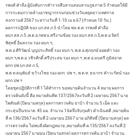
รพงศ์ คำลือ ผู้บังคับการตำรวจสืบสวนสอบสวนภูธภาค 5 กำหนดให้มี
การระดมกวาดล้างอาชญากรรมก่อนช่วงวันหยุดยาวเทศกาล
สงกรานต์ 2567 ระหว่างวันที่ 1-10 เม.ย.67 (กำหนด 10 วัน )
ผลการปฎิบัติ ของ บก.สส.ภ.5 นำโดย พล.ต.ต.วรพงศ์ คำลือ
ผบก.สส.ภ.5 ,พ.ต.อ.กตธน ศรีงามช้อย รอง ผบก.สส.ภ.5,พ.ต.อ.จิตร์
พิสุทธิ์ อิ่มสงวน รอง ผบก.ฯ,
พ.ต.อ.ศิริวัฒน์ บุญประสิทธิ์ รอง ผบก.ฯ, พ.ต.อ.ศุภฤกษ์ ยอดคำ รอง
ผบก.ฯ,พ.ต.อ.วชิรศักดิ์ ศรีประสม รอง ผบก.ฯ ,พ.ต.อ.มนตรี ภูมิสอาด
ผกก.ปพ.บก.สส.ภ.5,
พ.ต.ท.ดนุพันธ์ ขว้างไชย รอง ผกก. ปพ ฯ , พ.ต.ท. ธนากร คำวะรัตน์ รอง
ผกก.ปพ ฯ
โดยชุดปฎิบัติการที่ 1 ได้ทำการ ขอหมายค้นจำนวน 4 หมาย ผลการ
ตรวจค้นดังนี้ คือ หมายค้นทีค.137/2567ลงวันที่ 2 เมษายน 2567 นาย
ไพสัณต์ (ปิดนามสกุล) ผลการตรวจค้น ยาบ้า จำนวน 5 เม็ด และ
กระสุนปืนขนาด .45 มม. จำนวน 1นัดจึงจับกุมตัว ดำเนินคดี ,หมายค้น
ที่ ค.136/2567 ลงวันที่ 2 เมษายน 2567 นาย อภิสิทธิ์ (ปิดนามสกุล) ผล
การตรวจค้น ไม่พบสิ่งผิดกฎหมาย ,หมายค้นที่ ค.135/2567 ลงวันที่ 2
เมษายน 2567 นายมนู (ปิดนามสกุล) ผลการตรวจค้น ยาบ้า จำนวน