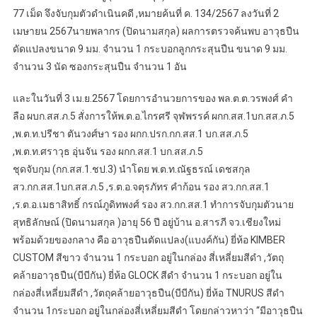
77 เม็ด จึงจับกุมตัวดำเนินคดี ,หมายค้นที่ ค. 134/2567 ลงวันที่ 2
เมษายน 2567นายพลากร (ปิดนามสกุล) ผลการตรวจค้นพบ อาวุธปืน
ดัดแปลงขนาด 9 มม. จำนวน 1 กระบอกลูกกระสุนปืน ขนาด 9 มม.
จำนวน 3 นัด ซองกระสุนปืน จำนวน 1 อัน
และในวันที่ 3 เม.ย.2567 โดยการอำนวยการของ พล.ต.ต.วรพงศ์ คำ
ลือ ผบก.สส.ภ.5 สั่งการให้พ.ต.อ.ไกรศรี จุฬพรรค์ ผกก.สส.1บก.สส.ภ.5
,พ.ต.ท.ปรีชา ตันวงศ์ษา รอง ผกก.ปรก.กก.สส.1 บก.สส.ภ.5
,พ.ต.ท.ศราวุธ อุ่นจัน รอง ผกก.สส.1 บก.สส.ภ.5
ชุดจับกุม (กก.สส.1.ชป.3) นำโดย พ.ต.ท.ณัฐธรณ์ เดชสกุล
สว.กก.สส.1บก.สส.ภ.5 ,ร.ต.อ.จตุรภัทร คำก้อน รอง สว.กก.สส.1
,ร.ต.อ.เมธาสิทธิ์ กรณ์ภูดิทพงศ์ รอง สว.กก.สส.1 ทำการจับกุมตัวนาย
สุทธิลักษณ์ (ปิดนามสกุล )อายุ 56 ปี อยู่บ้าน อ.สารภี จว.เชียงใหม่
พร้อมด้วยของกลาง คือ อาวุธปืนตัดแปลง(แบงค์กัน) ยี่ห้อ KIMBER
CUSTOM สีขาว จำนวน 1 กระบอก อยู่ในกล่อง สี่เหลี่ยมสีดำ ,วัตถุ
คล้ายอาวุธปืน(บีบีกัน) ยี่ห้อ GLOCK สีดำ จำนวน 1 กระบอก อยู่ใน
กล่องสี่เหลี่ยมสีดำ ,วัตถุคล้ายอาวุธปืน(บีบีกัน) ยี่ห้อ TNURUS สีดำ
จำนวน 1กระบอก อยู่ในกล่องสี่เหลี่ยมสีดำ โดยกล่าวหาว่า “มีอาวุธปืน