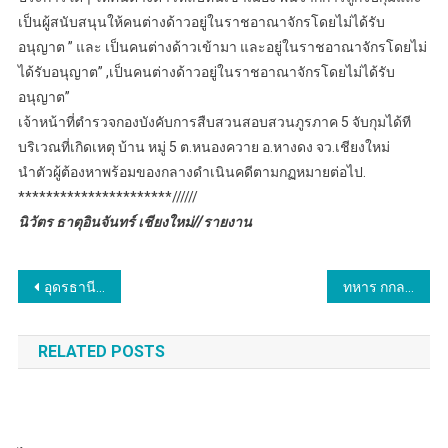
เป็นผู้สนับสนุนให้คนต่างด้าวอยู่ในราชอาณาจักรโดยไม่ได้รับ
อนุญาต ” และ เป็นคนต่างด้าวเข้ามา และอยู่ในราชอาณาจักรโดยไม่
ได้รับอนุญาต” ,เป็นคนต่างด้าวอยู่ในราชอาณาจักรโดยไม่ได้รับ
อนุญาต”
เจ้าหน้าที่ตำรวจกองบังคับการสืบสวนสอบสวนภูรภาค 5 จับกุมได้ที
บริเวณที่เกิดเหตุ บ้าน หมู่ 5 ต.หนองควาย อ.หางดง จว.เชียงใหม่
นำตัวผู้ต้องหาพร้อมของกลางดำเนินคดีตามกฏหมายต่อไป.
**********************//////
นิวัตร ธาตุอินจันทร์ เชียงใหม่//รายงาน
แนะแนว
อุดรธานี – รองพ่อเมืองนำทีม ทน. ปพ.เร่งพ่นน้ำหมอกละอองไอน้ำ แก้ปัญหาฝุ่นละออง PM2.5 กลางเมืองอุดรธานี
ทหาร กกล.ผาเมือง จับกุมขบวนการลักลอบลำเลียงยาเสพติด ยึดยาบ้า 6,400,000 เม็ด ในพื้นที่ อ.เวียงแหง จ.เชียงใหม่
เรื่อง
RELATED POSTS