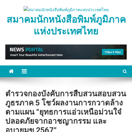
Skip
to
สมาคมนักหนังสือพิมพ์ภูมิภาค
content
แห่งประเทศไทย
ตำรวจกองบังคับการสืบสวนสอบสวน
ภูธรภาค 5 โชว์ผลงานการกวาดล้าง
ตามแผน “ยุทธการแอ่วเหนือม่วนใจ๋
ปลอดภัยจากอาชญากรรม และ
อบายมุข 2567”