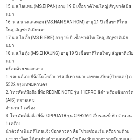
15.น.ส.ไอแพน (MS.EI PAN) อายุ 19 ปี เชื้อชาติไทยใหญ่ สัญชาติเมีย
นมา
16. น.ส.นางแสงหอม (MS.NAN SAN HOM) อายุ 21 ปี เชื้อชาติไทย
ใหญ่ สัญชาติเมียนมา
17.น.ส.ไอ อิ๊ก (MS.EI EIKE) อายุ 16 ปี เชื้อชาติไทยใหญ่ สัญชาติเมีย
นมา
18.น.ส.ไอ กุ้ง (MS.EI KAUNG) อายุ 19 ปี เชื้อชาติไทยใหญ่ สัญชาติเมีย
นมา
พร้อมด้วย ของกลาง
1. รถยนต์เก๋ง ยี่ห้อโตโยต้ายาริส สีเทา หมายเลขทะเบียน(ป้ายแดง) ก
5522 กรุงเทพมหานคร
2. โทรศัพท์มือถือ ยี่ห้อ REDME NOTE รุ่น 11EPRO สีดำ พร้อมชิมการ์ด
(AIS) หมายเลข
จำนวน 1 เครื่อง
3. โทรศัพท์มือถือ ยี่ห้อ OPPOA18 รุ่น CPH2591 สีบรอนซ์-ฟ้า จำนวน
1 เครื่อง
นำตัวดำเนินดคีโดยแจ้งข้อกล่าวหา คือ “ช่วยซ่อนเร้น หรือช่วยด้วย
ประการใดๆ ให้คนต่างด้าวหลบหนีเข้าเมือง พ้นจากการถูกจับกุมและ