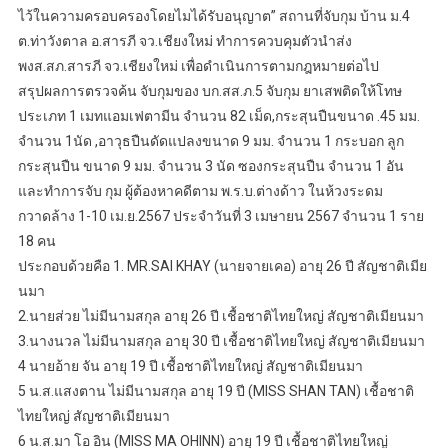
ไว้ในความครอบครองโดยไมได้รับอนุญาต” สถานที่จับกุม บ้าน ม.4
ต.ท่าวังตาล อ.สารภี จว.เชียงใหม่ ทำการควบคุมตัวนำส่ง
พงส.สภ.สารภี จว.เชียงใหม่ เพื่อดำเนินการตามกฎหมายต่อไป
สรุปผลการตรวจค้น จับกุมของ บก.สส.ภ.5 จับกุม ยาเสพติดให้โทษ
ประเภท 1 เมทแอมเฟตามีน จำนวน 82 เม็ด,กระสุนปืนขนาด .45 มม.
จำนวน 1นัด ,อาวุธปืนดัดแปลงขนาด 9 มม. จำนวน 1 กระบอก ลูก
กระสุนปืน ขนาด 9 มม. จำนวน 3 นัด ซองกระสุนปืน จำนวน 1 อัน
และทำการจับ กุม ผู้ต้องหาคดีตาม พ.ร.บ.ต่างด้าว ในห้วงระดม
กวาดล้าง 1-10 เม.ย.2567 ประจำวันที่ 3 เมษายน 2567 จำนวน 1 ราย
18 คน
ประกอบด้วยคือ 1. MR.SAI KHAY (นายจายเคอ) อายุ 26 ปี สัญชาติเมีย
นมา
2.นายส่วย ไม่มีนามสกุล อายุ 26 ปี เชื้อชาติไทยใหญ่ สัญชาติเมียนมา
3.นางนวล ไม่มีนามสกุล อายุ 30 ปี เชื้อชาติไทยใหญ่ สัญชาติเมียนมา
4 นายอ้าย จัน อายุ 19 ปี เชื้อชาติไทยใหญ่ สัญชาติเมียนมา
5 น.ส.แสงตาน ไม่มีนามสกุล อายุ 19 ปี (MISS SHAN TAN) เชื้อชาติ
ไทยใหญ่ สัญชาติเมียนมา
6 น.ส.มา โอ อิน (MISS MA OHINN) อายุ 19 ปี เชื้อชาติไทยใหญ่