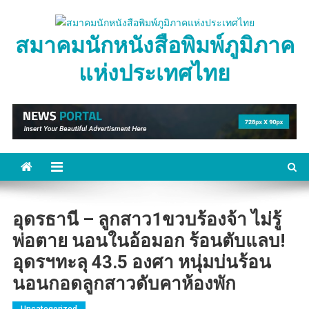
Skip
to
สมาคมนักหนังสือพิมพ์ภูมิภาค
content
แห่งประเทศไทย
อุดรธานี – ลูกสาว1ขวบร้องจ้า ไม่รู้
พ่อตาย นอนในอ้อมอก ร้อนตับแลบ!
อุดรฯทะลุ 43.5 องศา หนุ่มบ่นร้อน
นอนกอดลูกสาวดับคาห้องพัก
Uncategorized