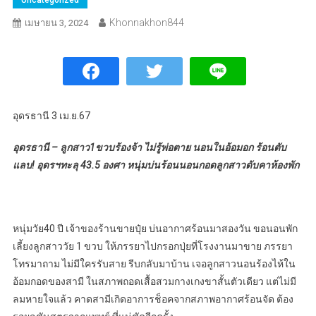
Khonnakhon844
เมษายน 3, 2024
อุดรธานี 3 เม.ย.67
อุดรธานี – ลูกสาว1ขวบร้องจ้า ไม่รู้พ่อตาย นอนในอ้อมอก ร้อนตับ
แลบ! อุดรฯทะลุ 43.5 องศา หนุ่มบ่นร้อนนอนกอดลูกสาวดับคาห้องพัก
หนุ่มวัย40 ปี เจ้าของร้านขายปุ๋ย บ่นอากาศร้อนมาสองวัน ขอนอนพัก
เลี้ยงลูกสาววัย 1 ขวบ ให้ภรรยาไปกรอกปุ่ยที่โรงงานมาขาย ภรรยา
โทรมาถาม ไม่มีใครรับสาย รีบกลับมาบ้าน เจอลูกสาวนอนร้องไห้ใน
อ้อมกอดของสามี ในสภาพถอดเสื้อสวมกางเกงขาสั้นตัวเดียว แต่ไม่มี
ลมหายใจแล้ว คาดสามีเกิดอาการช็อคจากสภาพอากาศร้อนจัด ต้อง