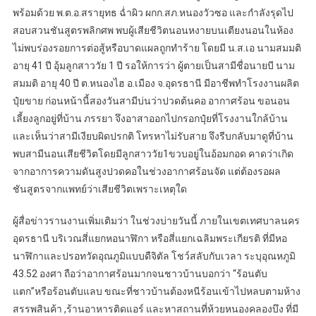
พร้อมด้วย พ.ต.อ.สรายุทธ ฉ่ำผิว ผกก.สภ.หนองวัวซอ และกำลังรุดไป
สอบสวนชันสูตรพลิกศพ พบผู้เสียชีวิตนอนหงายบนเตียงนอนในห้อง
ไม่พบร่องรอยการต่อสู้หรือบาดแผลถูกทำร้าย โดยมี น.ส.เอ นามสมมติ
อายุ 41 ปี อุ้มลูกสาววัย 1 ปี รอให้การว่า ผู้ตายเป็นสามีชื่อนายบี นาม
สมมติ อายุ 40 ปี ต.หนองไฮ อ.เมือง จ.อุดรธานี มีอาชีพทำโรงงานผลิต
ปุ๋ยขาย ก่อนหน้านี้สองวันสามีบ่นว่าปวดต้นคอ อากาศร้อน ขอนอน
เลี้ยงลูกอยู่ที่บ้าน ภรรยา จึงอาสาออกไปกรอกปุ๋ยที่โรงงานใกล้บ้าน
และเห็นว่าสามีเงียบผิดปรกติ โทรหาไม่รับสาย จึงรีบกลับมาดูที่บ้าน
พบสามีนอนเสียชีวิตโดยมีลูกสาววัย1ขวบอยู่ในอ้อมกอด คาดว่าเกิด
จากอาการความดันสูงปวดคอในช่วงอากาศร้อนจัด แต่ต้องรอผล
ชันสูตรจากแพทย์ว่าเสียชีวิตเพราะเหตุใด
ผู้สื่อข่าวรานงานเพิ่มเติมว่า ในช่วงบ่ายวันนี้ ภายในเขตเทศบาลนคร
อุดรธานี บริเวณสี่แยกหอนาฬิกา หรือสี่แยกเฉลิมพระเกียรติ ที่มีหอ
นาฬิกาและปรอทวัดอุณภูมิแบบดืจิตัล โชว์สลับกับเวลา ระบุอุณหภูมิ
43.52 องศา ถือว่าอากาศร้อนมากจนชาวบ้านบอกว่า “ร้อนตับ
แตก”หรือร้อนตับแลบ ขณะที่ชาวบ้านต้องหนีร้อนเข้าไปหลบตามห้าง
สรรพสินค้า ,ร้านอาหารติดแอร์ และหาสถานที่ห้วยหนองคลองบึง ที่มี