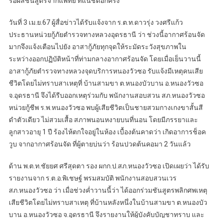
รอผลชันสูตรจากแพทย์ ที่แน่ชัดอีกครั้ง
วันที่ 3 เม.ย.67 ผู้สื่อข่าวได้รับแจ้งจาก ร.ต.ท.ดาวรุ่ง วงศรีแก้ว
ประธานหน่วยกู้ภัยตำรวจทางหลวงอุดรธานี ว่า ช่วงนี้อากาศร้อนจัด
มากจึงแจ้งเตือนไปยัง อาสากู้ภัยทุกจุดให้ระมัดระวังสุขภาพใน
ระหว่างออกปฏิบัติหน้าที่ท่ามกลางอากาศร้อนจัด โดยเมื่อเย็นวานนี้
อาสากู้ภัยตำรวจทางหลวงจุดบริการหนองวัวซอ รับแจ้งมีเหตุคนเสีย
ชีวิตโดยไม่ทราบสาเหตุที่ บ้านสามขา ต.หนองบัวบาน อ.หนองวัวซอ
จ.อุดรธานี จึงได้รีบออกเหตุร่วมกับ พนักงานสอบสวน สภ.หนองวัวซอ
หน่วยกู้ชีพ ร.พ.หนองวัวซอ พบผู้เสียชีวิตเป็นชายสวมกางเกงขาสั้นสี
ดำตัวเดียว ไม่สวมเสื้อ สภาพนอนหงายบนที่นอน โดยมีภรรยาและ
ลูกสาวอายุ 1 ปี ร้องไห้ตกใจอยู่ในห้อง เบื้องต้นคาดว่า เกิดอาการช็อค
วูบ จากอากาศร้อนจัด ที่ผู้ตายบ่นว่า ร้อนปวดต้นคอมา 2 วันแล้ว
ด้าน พ.ต.ท.ชัยยศ ศรีสุดตา รอง ผกก.ป.สภ.หนองวัวซอ เปิดเผยว่า ได้รับ
รายงานจาก ร.ต.อ.พิเชษฐ์ พรมสมบัติ พนักงานสอบสวนเวร
สภ.หนองวัวซอ ว่า เมื่อช่วงค่ำวานนี้ว่า ได้ออกร่วมชันสูตรพลิกศพเหตุ
เสียชีวิตโดยไม่ทราบสาเหตุ ที่บ้านหลังหนึ่งในบ้านสามขา ต.หนองบัว
บาน อ.หนองวัวซอ จ.อุดรธานี จึงรายงานให้ผู้บังคับบัญชาทราบ และ