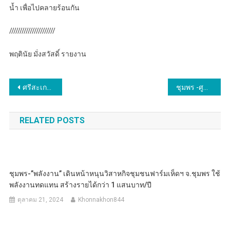
น้ำ เพื่อไปคลายร้อนกัน
//////////////////////
พฤตินัย มั่งสวัสดิ์ รายงาน
แนะแนว
ศรีสะเกษ ตร.ฝ่ายปกครองบุกชาร์จจับกุมหนุ่มหนีทหารพร้อมระเบิดสังหารและปืน ผกก.เผยผู้ต้องหาเคยเป็นผู้เกี่ยวข้องกับยาเสพติดต้องโทษจำคุกมาแล้วติดเกณฑ์ทหารแต่หนีทหาร
ชุมพร -ศูนย์ฝนหลวงเข้ารับฟังปัญหาภัยแล้ง เตรียมส่งเครื่องบินปฏิบัติการช่วยเหลือเกษตรกร
เรื่อง
RELATED POSTS
ชุมพร-”พลังงาน” เดินหน้าหนุนวิสาหกิจชุมชนฟาร์มเห็ดฯ จ.ชุมพร ใช้
พลังงานทดแทน สร้างรายได้กว่า 1 แสนบาท/ปี
ตุลาคม 21, 2024
Khonnakhon844