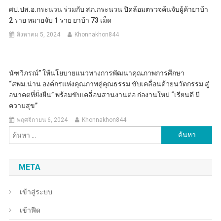
ศป.ปส.อ.กระนวน ร่วมกับ สภ.กระนวน ปิดล้อมตรวจค้นจับผู้ค้ายาบ้า
2 ราย หมายจับ 1 ราย ยาบ้า 73 เม็ด
สิงหาคม 5, 2024
Khonnakhon844
นัฑวิภรณ์” ให้นโยบายแนวทางการพัฒนาคุณภาพการศึกษา
“สพม.น่าน องค์กรแห่งคุณภาพคู่คุณธรรม ขับเคลื่อนด้วยนวัตกรรม สู่
อนาคตที่ยั่งยืน” พร้อมขับเคลื่อนสานงานต่อ ก่องานใหม่ “เรียนดี มี
ความสุข”
พฤศจิกายน 6, 2024
Khonnakhon844
ค้นหา
สำหรับ:
META
เข้าสู่ระบบ
เข้าฟีด