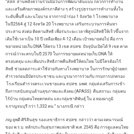
“สสส. สานพลังความร่วมมือในการพัฒนาต้นแบบ กลไกการทำงาน
และเสริมศักยภาพองค์กรภาคีต่าง ๆ สร้างรูปธรรมการทำงานทั้งใน
ระดับพื้นที่ และนโยบาย จากการนำร่อง 1 จังหวัด 1 โรงพยาบาล
ในปี2564 สู่ 12 จังหวัด 20 โรงพยาบาล เสริมกระบวนการค้นหา
ประสาน ส่งต่อ ติดตามสิทธิ เพื่อร่นระยะเวลาพิสูจน์สิทธิให้เร็วขึ้นจาก
เดิมใช้เวลาเป็น 10 ปี เหลือเพียง 4-12 เดือน เป้าหมายต่อไป คือ การ
ขยายหน่วยเก็บ DNA ให้ครบ 13 เขต สปสช. ปัจจุบันเปิดได้ 9 เขต คาด
การณ์ว่าจะครบในปี 2570 ในการขยายผลหน่วยเก็บ DNA ให้
ครอบคลุม และเพิ่มประสิทธิภาพคืนสิทธิให้คนไทย ไม่มีใครต้องไร้
สิทธิ ช่วยลดภาระค่าใช้จ่ายกับทางโรงพยาบาล ในการรักษาผู้ป่วยตก
สำรวจก่อนมีบัตรประชาชน และบูรณาการร่วมกับ กรมการปกครอง
โรงเรียนตำรวจตระเวนชายแดน สปสช. มพศ. กลุ่มส่งเสริมการเข้า
ถึงการสนับสนุนด้านสุขภาพและสังคม (APASS) คืนสถานะ กลุ่มคน
ไร้บ้าน กลุ่มคนไทยตกหล่น และกลุ่มชาติพันธุ์ ใน อ.ทองผาภูมิ
จ.กาญจนบุรี กว่า 1,332 คน ” นางภรณี กล่าว
ภญ.ยุพดี ศิริสินสุข รองเลขาธิการ สปสช. กล่าวว่า ตามเจตนารมณ์
ของ พ.ร.บ. หลักประกันสุขภาพแห่งชาติ พ.ศ. 2545 คือ การดูแลคนไทย