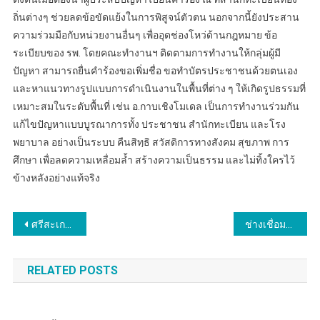
ถิ่นต่างๆ ช่วยลดข้อขัดแย้งในการพิสูจน์ตัวตน นอกจากนี้ยังประสาน
ความร่วมมือกับหน่วยงานอื่นๆ เพื่ออุดช่องโหว่ด้านกฎหมาย ข้อ
ระเบียบของ รพ. โดยคณะทำงานฯ ติดตามการทำงานให้กลุ่มผู้มี
ปัญหา สามารถยื่นคำร้องขอเพิ่มชื่อ ขอทำบัตรประชาชนด้วยตนเอง
และหาแนวทางรูปแบบการดำเนินงานในพื้นที่ต่าง ๆ ให้เกิดรูปธรรมที่
เหมาะสมในระดับพื้นที่ เช่น อ.กาบเชิงโมเดล เป็นการทำงานร่วมกัน
แก้ไขปัญหาแบบบูรณาการทั้ง ประชาชน สำนักทะเบียน และโรง
พยาบาล อย่างเป็นระบบ คืนสิทฺธิ สวัสดิการทางสังคม สุขภาพ การ
ศึกษา เพื่อลดความเหลื่อมล้ำ สร้างความเป็นธรรม และไม่ทิ้งใครไว้
ข้างหลังอย่างแท้จริง
แนะแนว
ศรีสะเกษ ผบก.ตม.4 ตรวจเยี่ยม ตม.จว.ศรีสะเกษเตรียมความพร้อมรับเทศกาลสงกรานต์ พร้อมทั้งได้มอบสิ่งของเพื่อบำรุงขวัญและกำลังใจแก่ข้าราชการตำรวจในสังกัด
ช่างเชื่อมมีเฮ กรมพัฒน์จ่อทดสอบมาตรฐานเพิ่มอีก 3 สาขา รับอัตราค่าจ้างตามระดับฝีมือ
เรื่อง
RELATED POSTS