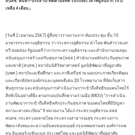
สปสช. ค้นหา-ประสาน-ติดตามสิทธิ ร่นระยะเวลาพิสูจน์จาก 10 ปี
เหลือ 4 เดือน」
(วันที่ 2 เมษายน 2567) ผู้สื่อข่าวรายงานจาก ห้องประชุม ชั้น 10
อาคารกระทรวงยุติธรรม ว่า กระทรวงยุติธรรม นำโดย พันตำรวจเอก
ทวี​ สอดส่อง​ รัฐมนตรีว่าการกระทรวงยุติธรรม และสำนักงานกองทุน
สนับสนุนการสร้างเสริมสุขภาพ (สสส.) สำนักงานหลักประกันสุขภาพ
แห่งชาติ (สปสช.) สถาบันนิติวิทยาศาสตร์ มูลนิธิพัฒนาที่อยู่อาศัย
(มพศ.) สถาบันเอเชียศึกษา และภาคีเครือข่าย มอบประกาศเกียรติคุณ
และเกียรติบัตรองค์กรและบุคคลดีเด่น 20 โรงพยาบาล ที่จัดเก็บสาร
พันธุกรรม และสนับสนุนการดำเนินงานการเข้าถึงสิทธิของคนไทยไร้
สิทธิเป็นอย่างดียิ่ง ตามกรอบบันทึกความร่วมมือ (MOU) “การดำเนิน
งานพัฒนาการเข้าถึงสิทธิหลักประกันสุขภาพ ของคนไทยที่มีปัญหา
สถานะทางทะเบียน” 9 หน่วยงาน ได้แก่ กระทรวงยุติธรรม สสส.
สปสช. กระทรวงมหาดไทย กระทรวงสาธารณสุข กระทรวงการ
พัฒนาสังคมและความมั่นคงของมนุษย์ กรุงเทพมหานคร องค์การแพ
ลน อินเตอร์เนชั่นแนล ประเทศไทย และมูลนิธิพัฒนาที่อยู่อาศัย