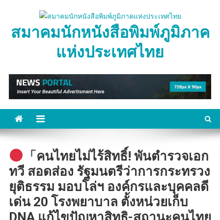
Skip
to
สมาคมนักหนังสือพิมพ์ภูมิภาค
content
แห่งประเทศไทย
「คนไทยไม่ไร้สิทธิ์! พันตำรวจเอก
ทวี​ สอดส่อง​ รัฐมนตรีว่าการกระทรวง
ยุติธรรม มอบโล่ฯ องค์กรและบุคคลดี
เด่น 20 โรงพยาบาล ตั้งหน่วยเก็บ
DNA แก้ไขปัญหาสิทธิ-สถานะคนไทย