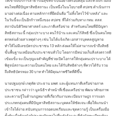
ให้เข้าถึงบริการสาธารณสุขที่จำเป็นอย่างครอบคลุม และทั่วถึงรวมถึง
คนไทยที่มีปัญหาสิทธิสถานะ เป็นหนึ่งในนโยบายที่ สปสช.ดำเนินการ
มาอย่างต่อเนื่อง ตามหลักการที่ยึดมั่นคือ “ไม่ทิ้งใครไว้ข้างหลัง” และ
ในวันนี้จะเป็นอีกก้าวหนึ่งของ สปสช. ที่ได้ร่วมกับทาง กทม. สสส.
สถาบันนิติวิทยาศาสตร์ และภาคีเครือข่าย สำหรับคนไทยที่มีปัญหา
สิทธิสถานะนี้ กลุ่มเปราะบาง คนไร้บ้าน และคนไร้สิทธิ ซึ่งเป็นคนไทย
ตกหล่นด้วยสาเหตุต่างๆ เช่น ไม่ได้แจ้งเกิด เอกสารบุคคลสูญหาย
ทำให้ไม่มีเลขบัตรประชาชน 13 หลัก ส่งผลให้ไม่สามารถเข้าถึงสิทธิ
ขั้นพื้นฐานเหมือนกับประชาชนทั่วไป โดยการมีหน่วยเก็บสิ่งส่งตรวจที่
เข้มแข็ง จะเป็นกุญแจสำคัญที่ช่วยเปิดโอกาสให้กลุ่มคนเปราะบาง ได้
พิสูจน์สถานะความเป็นคนไทย และได้รับสิทธิต่างๆ ที่ควรได้รับ รวม
ถึงสิทธิบัตรทอง 30 บาท ทำให้มีคุณภาพชีวิตที่ดีขึ้น
นายปฐมฤกษ์ เกตุทัต ประธาน มพศ. และผู้แทนภาคีเครือข่ายภาค
ประชาชน กล่าวว่า มูลนิธิฯ ทำหน้าที่เชื่อมเครือข่าย พัฒนาศักยภาพ
และความรู้ในด้านกฎหมายที่เกี่ยวกับงานทะเบียนราษฎร การแยก
ประเภทกลุ่มคนที่มีปัญหาสิทธิสถานะบุคคลให้ชัดเจน เพื่อให้แกนนำ
เข้าใจได้ง่าย สนับสนุนการถอดบทเรียนและชุดความรู้ เป็นเครื่องมือ
ตั้งต้นเมื่อต้องนำผู้ประสบปัญหาไปยื่นคำร้อง ณ ที่สำนักทะเบียนท้อง