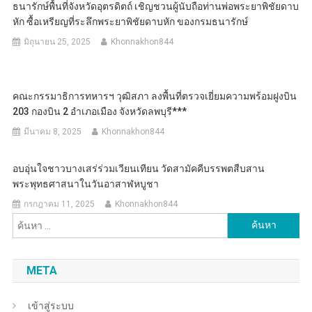
ธนารักษ์พื้นที่จังหวัดอุตรดิตถ์ เชิญชวนผู้นับถือท่านพ่อพระยาพิชัยดาบ
หัก ซื้อเหรียญที่ระลึกพระยาพิชัยดาบหัก ของกรมธนารักษ์
มิถุนายน 25, 2025
Khonnakhon844
คณะกรรมาธิการทหารฯ วุฒิสภา ลงพื้นที่ตรวจเยี่ยมความพร้อมฝูงบิน
203 กองบิน 2 อำเภอเมือง จังหวัดลพบุรี***
มีนาคม 8, 2025
Khonnakhon844
อบอุ่นใจชาวบางเสร่ร่วมเวียนเทียน วัดสามัคคีบรรพตสืบสาน
พระพุทธศาสนาในวันอาสาฬหบูชา
กรกฎาคม 11, 2025
Khonnakhon844
ค้นหา
สำหรับ:
META
เข้าสู่ระบบ