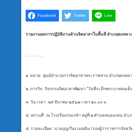
Facebook
Twitter
Line
รายงานผลการปฏิบัติงานด้านจิตอาสาในพื้นที่ อำเภอดงหลวง
………………..
๑. หน่วย : ศูนย์อำนวยการจิตอาสาพระราชทาน อำเภอดงหลว
๒. ภารกิจ : กิจกรรมจิตอาสาพัฒนา “วันที่ระลึกพระบาทสมเด็จพร
๓. วัน เวลา : ๒๙ มีนาคม ๒๕๖๗ เวลา ๑๐.๐๐ น.
๔. สถานที่ : ณ โรงเรียนร่มเกล้า หมู่ที่ ๒ ตำบลหนองแคน อำ
๕. รายละเอียด : นายบุญเรือง เมฆฉิม /รองผู้ว่าราชการจัง