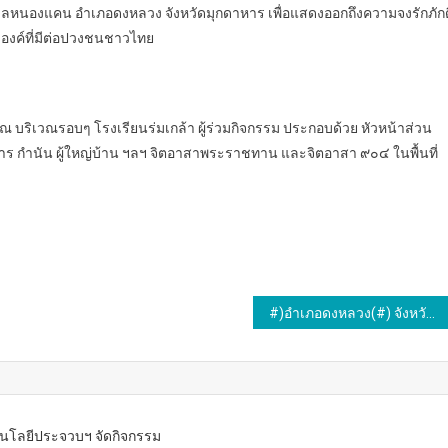
 ๒ ตำบลหนองแคน อำเภอดงหลวง จังหวัดมุกดาหาร เพื่อแสดงออกถึงความจงรักภักด
องค์ที่มีต่อปวงชนชาวไทย
บริเวณรอบๆ โรงเรียนร่มเกล้า ผู้ร่วมกิจกรรม ประกอบด้วย หัวหน้าส่วน
ร กำนัน ผู้ใหญ่บ้าน ฯลฯ จิตอาสาพระราชทาน และจิตอาสา ๙๐๔ ในพื้นที่
#)อำเภอดงหลวง(#) จังหวัดมุกดาหาร…การประชุมกำนัน ผู้ใหญ่บ้านฯลฯ ครั้งที่ 4/2567 ประจำเดือนเมษายน 2567 เพื่อชี้แจงข้อราชการตามนโยบายรัฐบาล กระทรวงมหาดไทย และจังหวัดมุกดาหาร
โนโลยีประจวบฯ จัดกิจกรรม