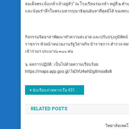
สมเด็จพระนั่งเกล้าเจ้าอยู่หัว” ณ โรงเรียนร่มเกล้า หมู่ที่
และน้อมรำลึกในพระมหากรุณาธิคุณอันหาที่สุดมิได้ ของพระ
กิจกรรมจิตอาสาพัฒนาทำความสะอาด และปรับปรุงภูมิทัศน์ ณ 
ราชการ หัวหน้าหน่วยงานรัฐวิสาหกิจ ข้าราชการ ตำรวจ ทหา
เข้าร่วมฯ ประมาณ ๓๐๐ คน
๖. ผลการปฏิบัติ : เป็นไปด้วยความเรียบร้อย
https://maps.app.goo.gl/7xDVU4whDgXmxx8s8
แนะแนว
นักเรียนจ่าทหารเรือ 431 นาย ปลงผมเตรียมบรรพชาสามเณรหมู่ เพื่อปลูกฝังคุณธรรม จริยธรรม และศีลธรรม
เรื่อง
RELATED POSTS
วิทยาลัยเทค