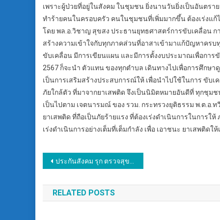
เพราะผู้ป่วยที่อยู่ในสังคม ในชุมชน ยิ่งนานวันยิ่งเป็นอัน
ทำร้ายคนในครอบครัว คนในชุมชนที่เพิ่มมากขึ้น ต้องเร่งแก
โดย พล.อ.วิชาญ สุขสง ประธานยุทธศาสตร์การขับเคลื่อน ก
สร้างความเข้าใจกับทุกภาคส่วนที่อาสาเข้ามาแก้ปัญหาครบท
ขับเคลื่อน มีการเขียนแผน และมีการตั้งงบประมาณเพื่อการขับ
2567 ก็จะนำ ตัวแทน ของทุกตำบล เดินทางไปเพื่อการศึกษาดู
เป็นการเสริมสร้างประสบการณ์ให้ เพื่อนำไปใช้ในการ ขับเคลื่
ภัยใกล้ตัว ที่มาจากยาเสพติด จึงเป็นนิมิตหมายอันดีที่ ทุกช
เป็นไปตาม เจตนารมณ์ ของ รวม. กระทรวงยุติธรรม พ.ต.อ.ทวี
ยาเสพติด ที่ถือเป็นภัยร้ายแรง ที่ต้องเร่งดำเนินการในการให
เร่งดำเนินการอย่างเต็มที่เต็มกำลัง เพื่อ เอาชนะ ยาเสพติด
แนะแนว
ประกันสังคม รุก ตรวจสุขภาพ ฟรี เพิ่ม 14 รายการ จากสิทธิพื้นฐาน จับมือ สปสช. สถานพยาบาล ผู้ประกอบการ ทั่วประเทศ
เรื่อง
RELATED POSTS