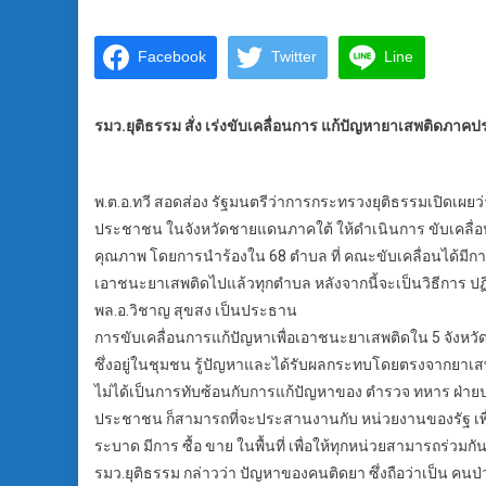
Facebook
Twitter
Line
รมว.ยุติธรรม สั่ง เร่งขับเคลื่อนการ แก้ปัญหายาเสพติดภาค
พ.ต.อ.ทวี สอดส่อง รัฐมนตรีว่าการกระทรวงยุติธรรมเปิดเผย
ประชาชน ในจังหวัดชายแดนภาคใต้ ให้ดำเนินการ ขับเคลื่อน อ
คุณภาพ โดยการนำร้องใน 68 ตำบล ที่ คณะขับเคลื่อนได้มีกา
เอาชนะยาเสพติดไปแล้วทุกตำบล หลังจากนี้จะเป็นวิธีการ ปฏ
พล.อ.วิชาญ สุขสง เป็นประธาน
การขับเคลื่อนการแก้ปัญหาเพื่อเอาชนะยาเสพติดใน 5 จังห
ซึ่งอยู่ในชุมชน รู้ปัญหาและได้รับผลกระทบโดยตรงจากยาเสพ
ไม่ได้เป็นการทับซ้อนกับการแก้ปัญหาของ ตำรวจ ทหาร ฝ่ายป
ประชาชน ก็สามารถที่จะประสานงานกับ หน่วยงานของรัฐ เพื่อที
ระบาด มีการ ซื้อ ขาย ในพื้นที่ เพื่อให้ทุกหน่วยสามารถร่วมกัน
รมว.ยุติธรรม กล่าวว่า ปัญหาของคนติดยา ซึ่งถือว่าเป็น คนป