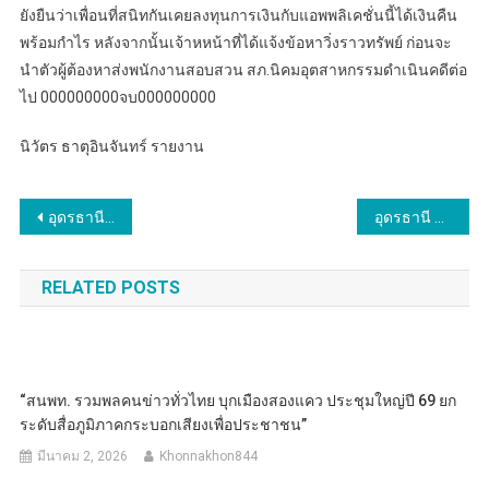
ยังยืนว่าเพื่อนที่สนิทกันเคยลงทุนการเงินกับแอพพลิเคชั่นนี้ได้เงินคืน
พร้อมกำไร หลังจากนั้นเจ้าหหน้าที่ได้แจ้งข้อหาวิ่งราวทรัพย์ ก่อนจะ
นำตัวผู้ต้องหาส่งพนักงานสอบสวน สภ.นิคมอุตสาหกรรมดำเนินคดีต่อ
ไป 000000000จบ000000000
นิวัตร ธาตุอินจันทร์ รายงาน
แนะแนว
อุดรธานี – พิธีบรรพชา “สามเณรปลูกรากแก้วศาสนทายาท” ภาคฤดูร้อนปี พ.ศ.2567 เพื่อน้อมถวายพระราชกุศลแด่ พระมหากษัตริยาธิราชเจ้า และพระบรมวงศานุวงศ์ ทุกพระองค์
อุดรธานี – รวบแล้วพระหื่นคาวัดดังกลางเมืองอุดรฯ ปืนจี้ขืนใจเหยื่อนาน 2 ปี ข่มขู่ถ่ายคลิป แบล็คเมล์ รีดเงินทั้งหญิงสาวและสามีเหยื่อ ลูกสาวสุดทนแจ้งตำรวจ ให้ช่วยแม่
เรื่อง
RELATED POSTS
“สนพท. รวมพลคนข่าวทั่วไทย บุกเมืองสองแคว ประชุมใหญ่ปี 69 ยก
ระดับสื่อภูมิภาคกระบอกเสียงเพื่อประชาชน”
มีนาคม 2, 2026
Khonnakhon844