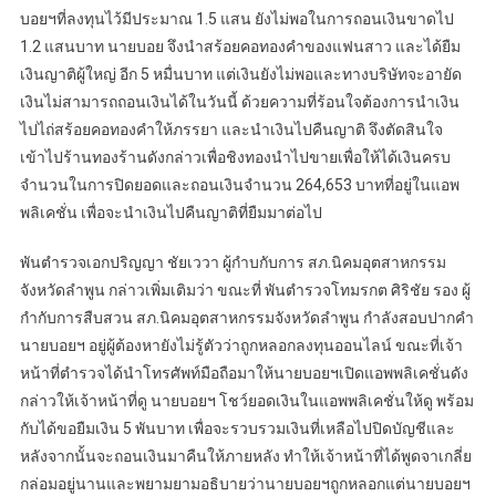
บอยฯที่ลงทุนไว้มีประมาณ 1.5 แสน ยังไม่พอในการถอนเงินขาดไป
1.2 แสนบาท นายบอย จึงนำสร้อยคอทองคำของแฟนสาว และได้ยืม
เงินญาติผู้ใหญ่ อีก 5 หมื่นบาท แต่เงินยังไม่พอและทางบริษัทจะอายัด
เงินไม่สามารถถอนเงินได้ในวันนี้ ด้วยความที่ร้อนใจต้องการนำเงิน
ไปไถ่สร้อยคอทองคำให้ภรรยา และนำเงินไปคืนญาติ จึงตัดสินใจ
เข้าไปร้านทองร้านดังกล่าวเพื่อชิงทองนำไปขายเพื่อให้ได้เงินครบ
จำนวนในการปิดยอดและถอนเงินจำนวน 264,653 บาทที่อยู่ในแอพ
พลิเคชั่น เพื่อจะนำเงินไปคืนญาติที่ยืมมาต่อไป
พันตำรวจเอกปริญญา ชัยเววา ผู้กำบกับการ สภ.นิคมอุตสาหกรรม
จังหวัดลำพูน กล่าวเพิ่มเติมว่า ขณะที่ พันตำรวจโทมรกต ศิริชัย รอง ผู้
กำกับการสืบสวน สภ.นิคมอุตสาหกรรมจังหวัดลำพูน กำลังสอบปากคำ
นายบอยฯ อยู่ผู้ต้องหายังไม่รู้ตัวว่าถูกหลอกลงทุนออนไลน์ ขณะที่เจ้า
หน้าที่ตำรวจได้นำโทรศัพท์มือถือมาให้นายบอยฯเปิดแอพพลิเคชั่นดัง
กล่าวให้เจ้าหน้าที่ดู นายบอยฯ โชว์ยอดเงินในแอพพลิเคชั่นให้ดู พร้อม
กับได้ขอยืมเงิน 5 พันบาท เพื่อจะรวบรวมเงินที่เหลือไปปิดบัญชีและ
หลังจากนั้นจะถอนเงินมาคืนให้ภายหลัง ทำให้เจ้าหน้าที่ได้พูดจาเกลี่ย
กล่อมอยู่นานและพยามยามอธิบายว่านายบอยฯถูกหลอกแต่นายบอยฯ