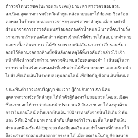
ตำรวจโท บวรชต (บะวอนระชะตะ) มายะลา สารวัตรสอบสวน
สภ.นิคมอุตสาหกรรมจังหวัดลำพูน หลังนายบอยฯได้ก่อเหตุ ชิงสร้อย
คอทอง ในร้านขายทองเยาวราชกรุงเทพ สาขาลำพูน เมื่อช่วงคำที่
ผ่านมาจากการตรวจค้นพบสร้อยคอทองคำน้ำหนัก 3 บาทที่คนร้ายวิ่ง
ราวมาจากร้านทองดังกล่าว ต่อมาเจ้าหน้าที่ตำรวจได้สอบปากคำนาย
บอยฯ เบื้องต้นทราบว่าได้ขับรถกระบะนิสสัน นาวาร่า สีบรอนซ์มา
จอดไว้ที่ลานจอดรถห้างบิ๊กซีหลังก่อเหตุได้ทิ้งรถคันดังกล่าวไว้ เจ้า
หน้าที่จึงนำรถดังกล่าวมาตรวจค้น พบสร้อยคอทองคำ 1 เส้นอยู่ในรถ
ทราบว่าเป็นสร้อยคอทองคำที่แฟนสาวได้ซื้อนายบอยฯ และเตรียมนำ
ไปจำเพื่อเติมเงินในระบบลงทุนออนไลน์ เพื่อปิดบัญชีถอนเงินทั้งหมด
ขณะพันตำรวจเอกปริญญา ชัยเววา ผู้กำบกับการ สภ.นิคม
อุตสาหกรรมจังหวัดลำพูน ได้นำตัวผู้ต้องหาไปสอบสวนโดยละเอียด
ซึ่งนายบอยให้การว่าก่อนหน้าประมาณ 3 วันนายบอย ได้ลงทุนด้าน
การเงินออนไลน์ ครั้งแรกเป็นเงิน 100 บาท หลังจากนั้นได้เติม 2 พัน
และ 5 พัน 2 หมื่นบาท ตามลำดับ เพื่อเกงกำไรระยะสั้น โดยเติมเงิน
ผ่านแอพพิเคชั่น Ali Express ต้องมียอดเงินและกำไรตามที่กำหนดไว้
ถึงจะสามารถถอนเงินออกจากระบบได้ เมื่อยอดเงินในบัญชีของนาย