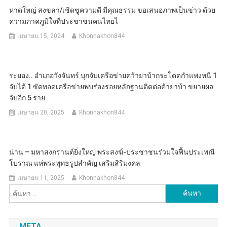
หาดใหญ่ สงขลา/เชิดชูความดี มีคุณธรรม ขอเสนอภาพเป็นข่าว ด้วย
ความภาคภูมิใจที่ประชาชนคนไทยไ
เมษายน 15, 2024
Khonnakhon844
ระยอง.. อำเภอวังจันทร์ บุกจับเครือข่ายคว้ายาบ้ากระโดดกำแพงหนี 1
จับได้ 1 ซัดทอดเครือข่ายพบร่องรอยหลักฐานติดต่อค้ายาบ้า ขยายผล
จับอีก 5 ราย
เมษายน 20, 2025
Khonnakhon844
น่าน – มหาสงกรานต์ยิ่งใหญ่ พระสงฆ์-ประชาชนร่วมใจฟื้นประเพณี
โบราณ แห่พระพุทธรูปสำคัญ เสริมสิริมงคล
เมษายน 11, 2025
Khonnakhon844
ค้นหา
สำหรับ:
META