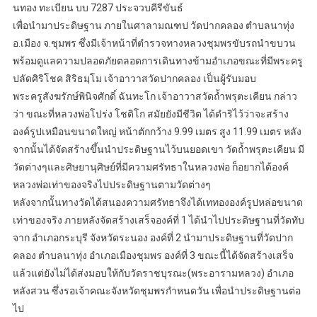
นทอง ทะเบียน บบ 7287 ประจวบคีรีขันธ์
เพื่อนำมาประดิษฐาน ภายในศาลามณฑป วัดปากคลอง ตำบลนาทุ่ง
อ.เมือง จ.ชุมพร ซึ่งมีเจ้าหน้าที่ตำรวจทางหลวงชุมพรขับรถนำขบวน
พร้อมดูแลความปลอดภัยตลอดการเดินทางข้ามอำเภอขณะที่มีพระครู
ปลัดศิริโชค สิริธมฺโม เจ้าอาวาสวัดปากคลอง เป็นผู้รับมอบ
พระครูสังฆรักษ์พินิจศักดิ์ ฉันทะโก เจ้าอาวาสวัดถ้ำพรุตะเคียน กล่าว
ว่า ขณะที่หลวงพ่อโปร่ง โชติโก สมัยยังมีชีวิต ได้ดำริไว้ว่าจะสร้าง
องค์รูปเหมือนขนาดใหญ่ หน้าตักกว้าง 9.99 เมตร สูง 11.99 เมตร หลัง
จากนั้นได้จัดสร้างขึ้นนำประดิษฐานไว้บนยอดเขา วัดถ้ำพรุตะเคียน มี
วัดต่างๆและศิษยานุศิษย์ที่มีความศรัทธาในหลวงพ่อ ก็อยากได้องค์
หลวงพ่อเท่าของจริงไปประดิษฐานตามวัดต่างๆ
หลังจากนั้นทางวัดได้สนองความศรัทธาจึงได้เททององค์รูปหล่อขนาด
เท่าของจริง ภายหลังจัดสร้างเสร็จองค์ที่ 1 ได้นำไปประดิษฐานที่วัดทับ
จาก อำเภอกระบุรี จังหวัดระนอง องค์ที่ 2 นำมาประดิษฐานที่วัดปาก
คลอง ตำบลนาทุ่ง อำเภอเมืองชุมพร องค์ที่ 3 ขณะนี้ได้จัดสร้างเสร็จ
แล้วแต่ยังไม่ได้ส่งมอบให้กับวัดราชบุรณะ(พระอารามหลวง) อำเภอ
หลังสวน ซึ่งรอเจ้าคณะจังหวัดชุมพรกำหนดวัน เพื่อนำประดิษฐานต่อ
ไป