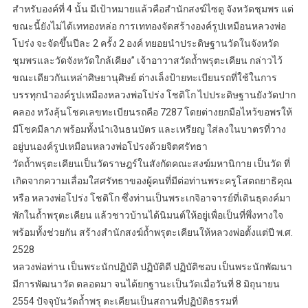
สำหรับองค์ที่ 4 นั้น มีเป้าหมายแล้วคือสำนักสงฆ์ไซตู จังหวัดชุมพร แต่
ขณะนี้ยังไม่ได้เททองหล่อ การเททองจัดสร้างองค์รูปเหมือนหลวงพ่อ
โปร่ง จะจัดขึ้นปีละ 2 ครั้ง 2 องค์ ทยอยนำประดิษฐานวัดในจังหวัด
ชุมพรและวัดจังหวัดใกล้เคียง” เจ้าอาวาสวัดถ้ำพรุตะเคียน กล่าวไว้
ขณะเดียวกันเหล่าศิษยานุศิษย์ ต่างเล็งป้ายทะเบียนรถที่ใช้ในการ
บรรทุกนำองค์รูปเหมืองหลวงพ่อโปร่ง โชติโก ไปประดิษฐานยังวัดปาก
คลอง หวังลุ้นโชคเลขทะเบียนรถคือ 7287 โดยต่างยกมือไหว้ขอพรให้
มีโชคมีลาภ พร้อมทั้งนำเงินธนบัตร และเหรียญ ใส่ลงในบาตรที่วาง
อยู่บนองค์รูปเหมือนหลวงพ่อโป่รงด้วยจิตศรัทธา
วัดถ้ำพรุตะเคียนเป็นวัดราษฎร์ในสังกัดคณะสงฆ์มหานิกาย เป็นวัด ที่
เกิดจากความเลื่อมใสศรัทธาของผู้คนที่มีต่อท่านพระครูโสตถยาธิคุณ
หรือ หลวงพ่อโปร่ง โชติโก ซึ่งท่านเป็นพระเกจิอาจารย์ที่เดินธุดงค์มา
พักในถ้ำพรุตะเคียน แล้วชาวบ้านได้นิมนต์ให้อยู่เพื่อเป็นที่พึ่งทางใจ
พร้อมทั้งช่วยกัน สร้างสำนักสงฆ์ถ้ำพรุตะเคียนให้หลวงพ่อตั้งแต่ปี พ.ศ.
2528
หลวงพ่อท่าน เป็นพระนักปฏิบัติ ปฏิบัติดี ปฏิบัติชอบ เป็นพระนักพัฒนา
มีการพัฒนาวัด ตลอดมา จนได้ยกฐานะเป็นวัดเมื่อวันที่ 8 มิถุนายน
2554 ปัจจุบันวัดถ้ำพรุ ตะเคียนเป็นสถานที่ปฏิบัติธรรมที่