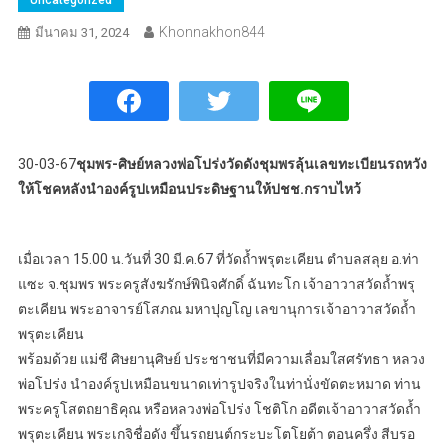
Khonnakhon844
มีนาคม 31, 2024
30-03-67
ชุมพร-ศิษย์หลวงพ่อโปร่งวัดดังชุมพรลุ้นเลขทะเบียนรถหวัง
ให้โชคหลังนำองค์รูปเหมือนประดิษฐานให้ปชช.กราบไหว้
เมื่อเวลา 15.00 น.วันที่ 30 มี.ค.67 ที่วัดถ้ำพรุตะเคียน ตำบลสลุย อ.ท่า
แซะ จ.ชุมพร พระครูสังฆรักษ์พินิจศักดิ์ ฉันทะโก เจ้าอาวาสวัดถ้ำพรุ
ตะเคียน พระอาจารย์โสภณ มหาปุญโญ เลขานุการเจ้าอาวาสวัดถ้ำ
พรุตะเคียน
พร้อมด้วย แม่ชี ศิษยานุศิษย์ ประชาชนที่มีความเลื่อมใสศรัทธา หลวง
พ่อโปร่ง นำองค์รูปเหมือนขนาดเท่ารูปจริงในท่านั่งขัดตะหมาด ท่าน
พระครูโสตถยาธิคุณ หรือหลวงพ่อโปร่ง โชติโก อดีตเจ้าอาวาสวัดถ้ำ
พรุตะเคียน พระเกจิชื่อดัง ขึ้นรถยนต์กระบะโตโยต้า ตอนครึ่ง สีบรอ