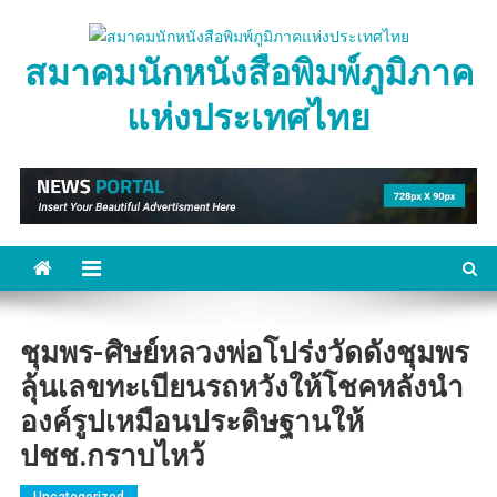
Skip
to
สมาคมนักหนังสือพิมพ์ภูมิภาค
content
แห่งประเทศไทย
ชุมพร-ศิษย์หลวงพ่อโปร่งวัดดังชุมพร
ลุ้นเลขทะเบียนรถหวังให้โชคหลังนำ
องค์รูปเหมือนประดิษฐานให้
ปชช.กราบไหว้
Uncategorized