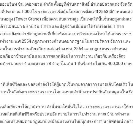
บริษัท ชิน เคอ หยวน จำกัด ตั้งอยู่ที่ตำบลตาสิทธิ์ อำเภอปลวกแดง จังหวัด
ที่ประมาณ 1,000 ไร่ ระยะเวลาเริ่มต้นโครงการตั้งแต่ปี 2563 มีกำหนดแล้ว
จั่นหอสูง (Tower Crane) เพื่อลดระดับความสูง เป็นเหตุให้ปั้นจั่นหอสูงถล่มลง
็นลูกจ้างเมียนมา 6 ราย จีน 1 ราย และมีลูกจ้างเมียนมาได้รับบาดเจ็บ 1 ราย
ยอง ยังพบว่า ข้อกฎหมายที่เกี่ยวข้องและบทกำหนดลงโทษ ได้แก่ พระราช
ารทำงาน พ.ศ.2554 กฎกระทรวงกำหนดมาตรฐานในการบริหาร จัดการ และ
อมในการทำงานเกี่ยวกับงานก่อสร้าง พ.ศ. 2564 และกฎกระทรวงกำหนด
ัย อาชีวอนามัย และสภาพแวดล้อมในการทำงาน เกี่ยวกับเครื่องจักร
ภัยฯ มาตรา 4 และมาตรา 8 จำคุกไม่เกิน 1 ปีหรือปรับไม่เกิน 400,000 บาท
เสียชีวิตและขอส่งกำลังใจให้ผู้บาดเจ็บหายจากอาการบาดเจ็บโดยเร็ว ใ
่วยงานในสังกัดกระทรวงแรงงานโดยเฉพาะสำนักงานประกันสังคมดูแลในเรื่
ยเหลือเยียวยาให้ญาติทราบ ดังนั้นขอให้มั่นใจได้ว่า กระทรวงแรงงานจะให้ก
นประเทศไทยที่เสียชีวิตหรือประสบอันตรายในการไปทำงาน หากเข้ามาทำงาน
โยชน์อย่างเท่าเทียมตามกฎหมายเหมือนแรงงานไทยทุกประการ” นายพิพัฒน์ กล่า