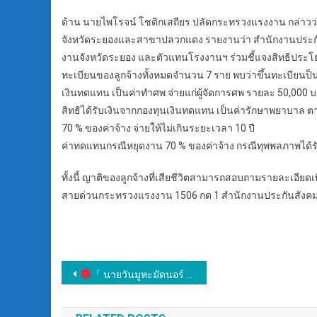
ด้าน นายไพโรจน์ โชติกเสถียร ปลัดกระทรวงแรงงาน กล่าว
จังหวัดระยองและสาขาปลวกแดง รายงานว่า สำนักงานประ
งานจังหวัดระยอง และตัวแทนโรงงานฯ ร่วมชี้แจงสิทธิประโยชน์
ทะเบียนของลูกจ้างทั้งหมดจำนวน 7 ราย พบว่าขึ้นทะเบียนป็นผู
เงินทดแทน เป็นค่าทำศพ จ่ายแก่ผู้จัดการศพ รายละ 50,000 
สิทธิได้รับเงินจากกองทุนเงินทดแทน เป็นค่ารักษาพยาบาล
70 % ของค่าจ้าง จ่ายให้ไม่เกินระยะเวลา 10 ปี
ค่าทดแทนกรณีหยุดงาน 70 % ของค่าจ้าง กรณีทุพพลภาพได้ร
ทั้งนี้ ญาติของลูกจ้างที่เสียชีวิตสามารถสอบถามรายละเอี
สายด่วนกระทรวงแรงงาน 1506 กด 1 สำนักงานประกันสังค
แนะแนว
「 นายวันมูหะมัดนอร์ มะทา ประธานรัฐสภา และประธานสภาผู้แทนราษฎร พร้อมด้วย พันตำรวจเอก ทวี สอดส่อง รัฐมนตรีว่าการกระทรวงยุติธรรม และหัวหน้าพรรคประชาขาติ ร่วมงานละศีลอด รอมฎอน ฮ.ศ.1445 ณ มัสยิดฮารูณ ถนนเจริญกรุง เขตบางรัก กรุงเทพมหานคร 」
เรื่อง