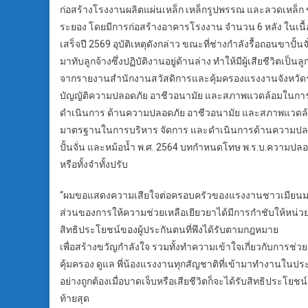
ก่อสร้างโรงงานผลิตแผ่นเหล็ก เหล็กรูปพรรณ และลวดเหล็ก ของ
ระยอง โดยมีการก่อสร้างอาคารโรงงาน จำนวน 6 หลัง ในเนื้อ
เสร็จปี 2569 อุบัติเหตุดังกล่าว ขณะที่ช่างกำลังรื้อถอนขาปั้น
มาทับลูกจ้างซึ่งปฏิบัติงานอยู่ด้านล่าง ทำให้มีผู้เสียชีวิตเป
จากรายงานสำนักงานสวัสดิการและคุ้มครองแรงงานจังหวัดระ
บัญญัติความปลอดภัย อาชีวอนามัย และสภาพแวดล้อมในก
ดำเนินการ ด้านความปลอดภัย อาชีวอนามัย และสภาพแวดล้
มาตรฐานในการบริหาร จัดการ และดำเนินการด้านความปลอดภ
ปั้นจั่น และหม้อน้ำ พ.ศ. 2564 บทกำหนดโทษ พ.ร.บ.ความปลอด
หรือทั้งจำทั้งปรับ
“ผมขอแสดงความเสียใจต่อครอบครัวของแรงงานชาวเมียนมาที่
ส่วนของการให้ความช่วยเหลือเยียวยาได้มีการกำชับให้หน
สิทธิประโยชน์ของผู้ประกันตนที่พึงได้รับตามกฎหมาย
เพื่อสร้างขวัญกำลังใจ รวมทั้งทำความเข้าใจเกี่ยวกับการช่ว
คุ้มครอง ดูแล พี่น้องแรงงานทุกสัญชาติที่เข้ามาทำงานใ
อย่างถูกต้องเมื่อบาดเจ็บหรือเสียชีวิตก็จะได้รับสิทธิประ
ท้ายสุด