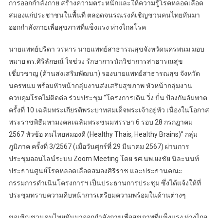
การออกกำลังกาย สร้างความตระหนักและให้ความรู้โรคหลอดเลือด
สมองแก่ประชาชนในพื้นที่ ตลอดจนรณรงค์เชิญชวนคนไทยหันมา
ออกกำลังกายเพื่อสุขภาพที่แข็งแรง ห่างไกลโรค
นายแพทย์ปรีดา วรหาร นายแพทย์สาธารณสุขจังหวัดนครพนม มอบ
หมาย ดร.ศิริลักษณ์ ใจช่วง รักษาการนักวิชาการสาธารณสุข
เชี่ยวชาญ (ด้านส่งเสริมพัฒนา) รองนายแพทย์สาธารณสุข จังหวัด
นครพนม พร้อมหัวหน้ากลุ่มงานส่งเสริมสุขภาพ หัวหน้ากลุ่มงาน
ควบคุมโรคไม่ติดต่อ ร่วมประชุม “โครงการเดิน วิ่ง ปั่น ป้องกันอัมพาต
ครั้งที่ 10 เฉลิมพระเกียรติพระบาทสมเด็จพระเจ้าอยู่หัว เนื่องในโอกาส
พระราชพิธีมหามงคลเฉลิมพระชนมพรรษา 6 รอบ 28 กรกฎาคม
2567 หัวข้อ คนไทยสมองดี (Healthy Thais, Healthy Brains)” กลุ่ม
ภูมิภาค ครั้งที่ 3/2567 (เมื่อวันศุกร์ที่ 29 มีนาคม 2567) ผ่านการ
ประชุมออนไลน์ระบบ Zoom Meeting โดย รศ.นพ.ยงชัย นิละนนท์
ประธานศูนย์โรคหลอดเลือดสมองศิริราช และประธานคณะ
กรรมการดำเนินโครงการฯ เป็นประธานการประชุม ซึ่งได้แจ้งให้ที่
ประชุมทราบความคืบหน้าการเตรียมความพร้อมในด้านต่างๆ
ขอเชิญชวนคนไทยหันมาออกกำลังกายเพื่อสุขภาพที่แข็งแรง ห่างไกล