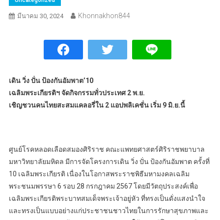
Khonnakhon844
มีนาคม 30, 2024
เดิน วิ่ง ปั่น ป้องกันอัมพาต’10
เฉลิมพระเกียรติฯ จัดกิจกรรมทั่วประเทศ 2 พ.ย.
เชิญชวนคนไทยสะสมแคลอรี่ใน 2 แอปพลิเคชั่น เริ่ม 9 มิ.ย.นี้
ศูนย์โรคหลอดเลือดสมองศิริราช คณะแพทยศาสตร์ศิริราชพยาบาล
มหาวิทยาลัยมหิดล มีการจัดโครงการเดิน วิ่ง ปั่น ป้องกันอัมพาต ครั้งที่
10 เฉลิมพระเกียรติ เนื่องในโอกาสพระราชพิธีมหามงคลเฉลิม
พระชนมพรรษา 6 รอบ 28 กรกฎาคม 2567 โดยมีวัตถุประสงค์เพื่อ
เฉลิมพระเกียรติพระบาทสมเด็จพระเจ้าอยู่หัว ที่ทรงเป็นดั่งแสงนำใจ
และทรงเป็นแบบอย่างแก่ประชาชนชาวไทยในการรักษาสุขภาพและ