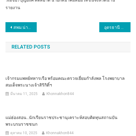
รายงาน
แนะแนว
สพม.น่าน จัดอบรมโครงการพัฒนาทักษะการบริหารงบประมาณของสถานศึกษาในสังกัด สพมสพม.น่าน จัดอบรมโครงการพัฒนาทักษะการบริหารงบประมาณของสถานศึกษาในสังกัด สพม.น่าน (ด้านพัสดุ) รุ่นที่ 2.น่าน (ด้านพัสดุ) รุ่นที่ 2
อุดรธานี 29 มี.ค 67 อุดรธานี – เด็กอุดรฯเก่ง! ทีมโรงเรียนเทศบาล 6 ชนะเลิศฟุตบอลนักเรียน รุ่นอายุ 16 ปี ประเภท ข. กรมพละศึกษา
เรื่อง
RELATED POSTS
เจ้ากรมแพทย์ทหารเรือ พร้อมคณะตรวจเยี่ยมกำลังพล โรงพยาบาล
สมเด็จพระนางเจ้าสิริกิติ์ฯ
มีนาคม 11, 2025
Khonnakhon844
แม่ฮ่องสอน..นักเรียนราชประชานุเคราะห์สอบติดทุนสถานบัน
พระบรมราชชนก
ตุลาคม 10, 2025
Khonnakhon844