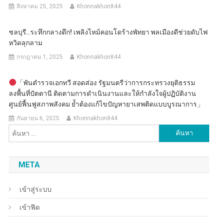
สิงหาคม 25, 2025
Khonnakhon844
ชลบุรี..ระทึกกลางดึก! เพลิงไหม้คอนโดร้างพัทยา พลเมืองดีช่วยดับไฟ
หวิดลุกลาม
กรกฎาคม 1, 2025
Khonnakhon844
「พันตำรวจเอกทวี สอดส่อง รัฐมนตรีว่าการกระทรวงยุติธรรม
ลงพื้นที่ปัตตานี ติดตามการดำเนินงานและให้กำลังใจผู้ปฏิบัติงาน
ศูนย์ฟื้นฟูสภาพสังคม ย้ำต้องแก้ไขปัญหายาเสพติดแบบบูรณาการ」
กันยายน 6, 2025
Khonnakhon844
ค้นหา
สำหรับ:
META
เข้าสู่ระบบ
เข้าฟีด