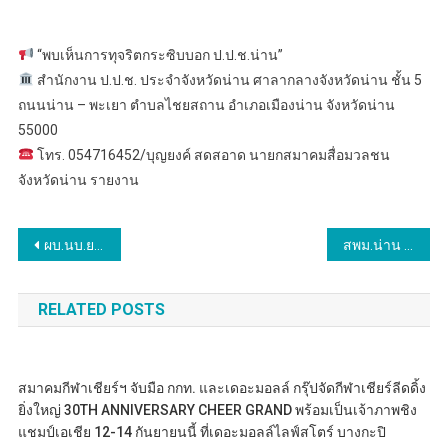
“พบเห็นการทุจริตกระซิบบอก ป.ป.ช.น่าน”
สำนักงาน ป.ป.ช. ประจำจังหวัดน่าน ศาลากลางจังหวัดน่าน ชั้น 5
ถนนน่าน – พะเยา ตำบลไชยสถาน อำเภอเมืองน่าน จังหวัดน่าน
55000
โทร. 054716452/บุญยงค์ สดสอาด นายกสมาคมสื่อมวลชน
จังหวัดน่าน รายงาน
แนะแนว
ผบ.นบ.ยส.35 ลงพื้นที่อำเภอไชยปราการ เพื่อตรวจเยี่ยมกำลังพลที่ปฏิบัติงานด้านการสกัดกั้น พร้อมมอบนโยบายเพิ่มความเข้มก่อนหยุดยาวเทศกาลสงกรานต์
สพม.น่าน จัดอบรมโครงการพัฒนาทักษะการบริหารงบประมาณของสถานศึกษาในสังกัด สพมสพม.น่าน จัดอบรมโครงการพัฒนาทักษะการบริหารงบประมาณของสถานศึกษาในสังกัด สพม.น่าน (ด้านพัสดุ) รุ่นที่ 2.น่าน (ด้านพัสดุ) รุ่นที่ 2
เรื่อง
RELATED POSTS
สมาคมกีฬาเชียร์ฯ จับมือ กกท. และเดอะมอลล์ กรุ๊ปจัดกีฬาเชียร์ลีดดิ้ง
ยิ่งใหญ่ 30TH ANNIVERSARY CHEER GRAND พร้อมเป็นเจ้าภาพชิง
แชมป์เอเชีย 12-14 กันยายนนี้ ที่เดอะมอลล์ไลฟ์สโตร์ บางกะปิ