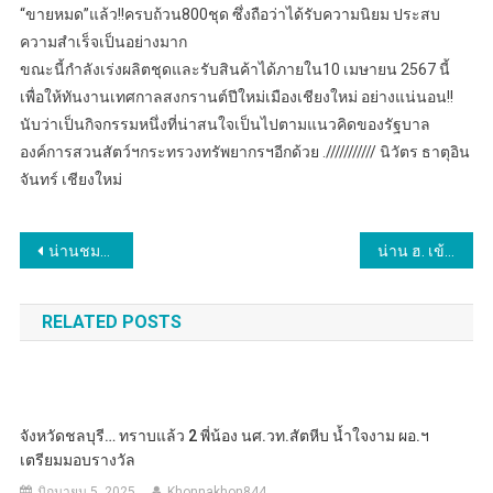
“ขายหมด”แล้ว!!ครบถ้วน800ชุด ซึ่งถือว่าได้รับความนิยม ประสบ
ความสำเร็จเป็นอย่างมาก
ขณะนี้กำลังเร่งผลิตชุดและรับสินค้าได้ภายใน10 เมษายน 2567 นี้
เพื่อให้ทันงานเทศกาลสงกรานต์ปีใหม่เมืองเชียงใหม่ อย่างแน่นอน!!
นับว่าเป็นกิจกรรมหนึ่งที่น่าสนใจเป็นไปตามแนวคิดของรัฐบาล
องค์การสวนสัตว์ฯกระทรวงทรัพยากรฯอีกด้วย ./////////// นิวัตร ธาตุอิน
จันทร์ เชียงใหม่
แนะแนว
น่านชมรมผู้ประกอบการหมู่บ้านสะปันจัดประชุมร่วมกับหน่วยงานภาครัฐ ภาคเอกชน ผู้นำท้องที่ ท้องถิ่น
น่าน ฮ. เข้าช่วยเหลือผู้ได้รับบาดเจ็บพลัดตกเขา ที่อำเภอสันติสุข รักษาตัวต่อที่รพ.น่านแล้ว
เรื่อง
RELATED POSTS
จังหวัดชลบุรี… ทราบแล้ว 2 พี่น้อง นศ.วท.สัตหีบ น้ำใจงาม ผอ.ฯ
เตรียมมอบรางวัล
มิถุนายน 5, 2025
Khonnakhon844