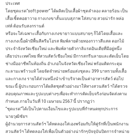
ประเทศ
โดยชุดแรด“soft power” ได้ผลิตเป็นเสื้อผ้าชุดลำลอง คลายร้อน เป็น
เสื้อเชิ้ตคอฮาวาย กางเกงขาสั้นแบบสุภาพ ใส่สบาย สวยน่ารัก หล่อ
เท่ห์ ต้อนรับสงกรานต์
หรือจะใส่เฉพาะเสื้อกับกางเกงขายาวแบบสบายๆ ก็ได้โดยเสื้อและ
กางเกงเนื้อผ้ามีพื้นสีครีมโอรส พิมพ์ลายด้วยทองกวาวสีแสด ดอกไม้
ประจำจังหวัดเชียงใหม่ และพิมพ์ลายตัวกาลิแรดอินเดียที่มีอยู่หนึ่ง
เดียวประเทศไทย ที่สวนสัตว์เชียงใหม่ มีการสกรีนลายและตัดเย็บโดย
ช่างมืออาชีพในท้องถิ่น อำเภอในจังหวัดเชียงใหม่ พร้อมติดกระดุม
กะลามะพร้าวแท้ โดยจัดจำหน่ายพร้อมส่งชุดละ 399 บาทรวมทั้งเสื้อ
และกางเกง รายได้ส่วนหนึ่งนำเข้าบริจาคเป็นค่าอาหารสัตว์ ต่อไป
ขณะนี้ ผู้ประกอบการได้ผลิตชุดตัวอย่างมาให้ทางสวนสัตว์ ฯได้ตรวจ
สอบคุณภาพและรูปแบบต่างๆเพื่อจะทำการตัดเย็บจริงก่อนจัดส่งตาม
กำหนด ภายในวันที่ 10 เมษายน 2567 นี้ ปรากฏว่า
“ชุดแรด”ได้เป็นไปตามเงื่อนไขและรูปแบบที่กำหนดทุกประการ
นายวุฒิชัยฯ
ผู้อำนวยการสวนสัตว์ฯ ได้ทดลองใส่เองพร้อมกับให้คู่รักที่เป็นพนักงาน
สวนสัตว์ฯ ได้ทดลองใส่เพื่อเป็นตัวอย่างน่ารักๆปัจจุบันปิดการจำหน่าย