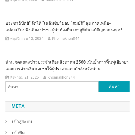
ประชาธิปัตย์” จัดให้ “เฉลิมชัย” มอบ “สมบัติ” ลุย ภาคเหนือ-
แม่สะเรียง ฟังเสียง ปชช.-ผู้นำท้องถิ่น เกาถูที่คัน แก้ปัญหาตรงจุด !
พฤศจิกายน 12, 2024
Khonnakhon844
น่าน จัดแถลงข่าวประจำเดือนสิงหาคม 2568 เน้นย้ำการฟื้นฟูเยียวยา
และการจ่ายเงินชดเชยให้ผู้ประสบอุทกภัยจังหวัดน่าน
สิงหาคม 21, 2025
Khonnakhon844
ค้นหา
สำหรับ:
META
เข้าสู่ระบบ
เข้าฟีด