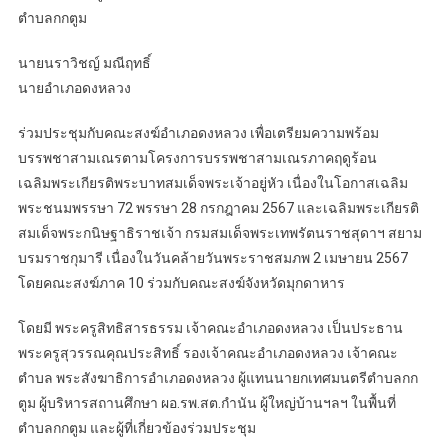
ตำบลกกตูม
นายนราวิชญ์ มณีฤทธิ์
นายอำเภอดงหลวง
ร่วมประชุมกับคณะสงฆ์อำเภอดงหลวง เพื่อเตรียมความพร้อม
บรรพชาสามเณรตามโครงการบรรพชาสามเณรภาคฤดูร้อน
เฉลิมพระเกียรติพระบาทสมเด็จพระเจ้าอยู่หัว เนื่องในโอกาสเฉลิม
พระชนมพรรษา 72 พรรษา 28 กรกฎาคม 2567 และเฉลิมพระเกียรติ
สมเด็จพระกนิษฐาธิราชเจ้า กรมสมเด็จพระเทพรัตนราชสุดาฯ สยาม
บรมราชกุมารี เนื่องในวันคล้ายวันพระราชสมภพ 2 เมษายน 2567
โดยคณะสงฆ์ภาค 10 ร่วมกับคณะสงฆ์จังหวัดมุกดาหาร
โดยมี พระครูสิทธิสารธรรม เจ้าคณะอำเภอดงหลวง เป็นประธาน
พระครูสุวรรณคุณประสิทธิ์ รองเจ้าคณะอำเภอดงหลวง เจ้าคณะ
ตำบล พระสังฆาธิการอำเภอดงหลวง ผู้แทนนายกเทศมนตรีตำบลกก
ตูม ผู้บริหารสถานศึกษา ผอ.รพ.สต.กำนัน ผู้ใหญ่บ้านฯลฯ ในพื้นที่
ตำบลกกตูม และผู้ที่เกี่ยวข้องร่วมประชุม