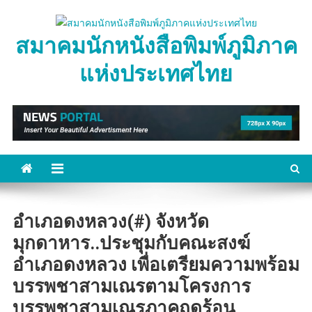
Skip
to
สมาคมนักหนังสือพิมพ์ภูมิภาค
content
แห่งประเทศไทย
อำเภอดงหลวง(#) จังหวัด
มุกดาหาร..ประชุมกับคณะสงฆ์
อำเภอดงหลวง เพื่อเตรียมความพร้อม
บรรพชาสามเณรตามโครงการ
บรรพชาสามเณรภาคฤดูร้อน