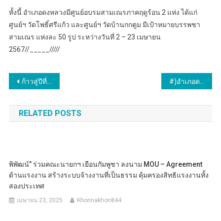
ทั้งนี้ อำเภอดงหลวงมีศูนย์อบรมสามเณรภาคฤดูร้อน 2 แห่ง ได้แก่
ศูนย์ฯ วัดโพธิ์ศรีแก้ว และศูนย์ฯ วัดบ้านกกตูม มีเป้าหมายบรรพชา
สามเณร แห่งละ 50 รูป ระหว่างวันที่ 2 – 23 เมษายน
2567//_____/////
แนะแนว
ก้าวสู่ปีที่ 14 มูลนิธิคนดีฯ ร่วมกับ ซีพี ออลล์ จัดงานมอบรางวัลคนดีประเทศไทย
#)อำเภอดงหลวง(#) จังหวัดมุกดาหาร..ประชุมคณะกรรมการประเมินฯ และคณะกรรมการรับรองพื้นที่ปลอดโรคพิษสุนัขบ้า ภายใต้โครงการสัตว์ปลอดโรค คนปลอดภัย จากโรคพิษสุนัขบ้า
เรื่อง
RELATED POSTS
พิพัฒน์” ร่วมคณะนายกฯ เยือนกัมพูชา ลงนาม MOU – Agreement
ด้านแรงงาน สร้างระบบจ้างงานที่เป็นธรรม คุ้มครองสิทธิแรงงานทั้ง
สองประเทศ
เมษายน 23, 2025
Khonnakhon844