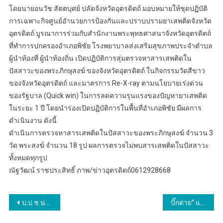
โดยนายอนวัช สัตตบุศย์ ปลัดจังหวัดอุตรดิตถ์ มอบหมายให้ชุดปฏิบัติ
การเฉพาะกิจศูนย์อำนวยการป้องกันและปราบปรามยาเสพติดจังหวัด
อุตรดิตถ์ บูรณาการร่วมกับสำนักงานพระพุทธศาสนาจังหวัดอุตรดิตถ์
ที่ทำการปกครองอำเภอพิชัย โรงพยาบาลส่งเสริมสุขภาพประจำตำบล
ผู้นำท้องที่ ผู้นำท้องถิ่น เปิดปฏิบัติการสุ่มตรวจหาสารเสพติดใน
ปัสสาวะของพระภิกษุสงฆ์ ของจังหวัดอุตรดิตถ์ ในกิจกรรมวัดสีขาว
ของจังหวัดอุตรดิตถ์ และมาตรการ Re-X-ray ตามนโยบายเร่งด่วน
ของรัฐบาล (Quick win) ในการลดความรุนแรงของปัญหายาเสพติด
ในระยะ 1 ปี โดยนำร่องเปิดปฏิบัติการในพื้นที่อำเภอพิชัย มีผลการ
ดำเนินงาน ดังนี้
ดำเนินการตรวจหาสารเสพติดในปัสสาวะของพระภิกษุสงฆ์ จำนวน 3
วัด พระสงฆ์ จำนวน 18 รูป ผลการตรวจไม่พบสารเสพติดในปัสสาวะ
ทั้งหมดทุกรูป
ณัฐวัฒน์​ ราช​ประสิทธิ์​ ภาพ/ข่าว​อุตรดิตถ์​0612928668
แนะแนว
ป.ป.ช.น่าน ร่วมกับชมรมสตรอง-จิตพอเพียงต้านทุจริตจังหวัดน่าน ลงพื้นที่สังเกตการณ์การดำเนินการรับนักเรียน ปีการศึกษา 2567 ณ โรงเรียนปัว อำเภอปัว จังหวัดน่าน
บิ๊กต่าย” แถลงข่าวพร้อมสืบนครบาล 8 รวบแก๊งซุกยาบ้า-เค รายใหญ่ ยึดยาบ้า 5.6 ล้านเม็ด
เรื่อง