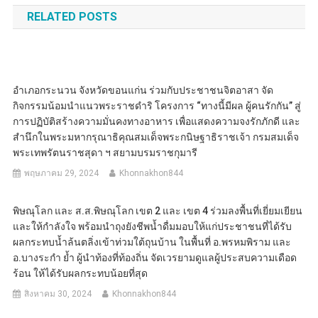
RELATED POSTS
อำเภอกระนวน จังหวัดขอนแก่น ร่วมกับประชาชนจิตอาสา จัด
กิจกรรมน้อมนำแนวพระราชดำริ โครงการ “ทางนี้มีผล ผู้คนรักกัน” สู่
การปฏิบัติสร้างความมั่นคงทางอาหาร เพื่อแสดงความจงรักภักดี และ
สำนึกในพระมหากรุณาธิคุณสมเด็จพระกนิษฐาธิราชเจ้า กรมสมเด็จ
พระเทพรัตนราชสุดา ฯ สยามบรมราชกุมารี
พฤษภาคม 29, 2024
Khonnakhon844
พิษณุโลก และ ส.ส.พิษณุโลก เขต 2 และ เขต 4 ร่วมลงพื้นที่เยี่ยมเยียน
และให้กำลังใจ พร้อมนำถุงยังชีพน้ำดื่มมอบให้แก่ประชาชนที่ได้รับ
ผลกระทบน้ำล้นตลิ่งเข้าท่วมใต้ถุนบ้าน ในพื้นที่ อ.พรหมพิราม และ
อ.บางระกำ ย้ำ ผู้นำท้องที่ท้องถิ่น จัดเวรยามดูแลผู้ประสบความเดือด
ร้อน ให้ได้รับผลกระทบน้อยที่สุด
สิงหาคม 30, 2024
Khonnakhon844