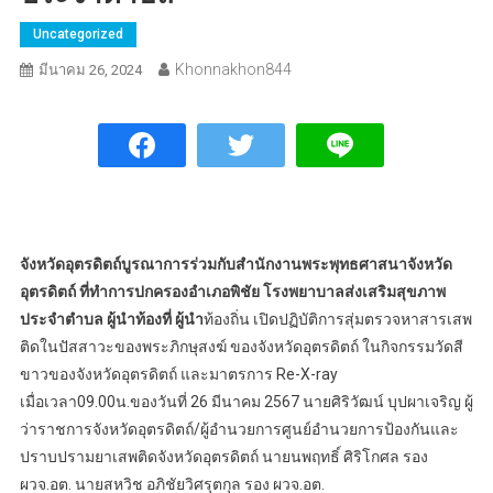
Uncategorized
Khonnakhon844
มีนาคม 26, 2024
จังหวัดอุตรดิตถ์​บูรณาการร่วมกับสำนักงานพระพุทธศาสนาจังหวัด
อุตรดิตถ์ ที่ทำการปกครองอำเภอพิชัย โรงพยาบาลส่งเสริมสุขภาพ
ประจำตำบล ผู้นำท้องที่ ผู้นำ
ท้องถิ่น เปิดปฏิบัติการสุ่มตรวจหาสารเสพ
ติดในปัสสาวะของพระภิกษุสงฆ์ ของจังหวัดอุตรดิตถ์ ในกิจกรรมวัดสี
ขาวของจังหวัดอุตรดิตถ์ และมาตรการ Re-X-ray
เมื่อเวลา09.00​น.ของวันที่ 26 มีนาคม 2567 นายศิริวัฒน์ บุปผาเจริญ ผู้
ว่าราชการจังหวัดอุตรดิตถ์/ผู้อำนวยการศูนย์อำนวยการป้องกันและ
ปราบปรามยาเสพติดจังหวัดอุตรดิตถ์ นายนพฤทธิ์ ศิริโกศล รอง
ผวจ.อต. นายสหวิช อภิชัยวิศรุตกุล รอง ผวจ.อต.