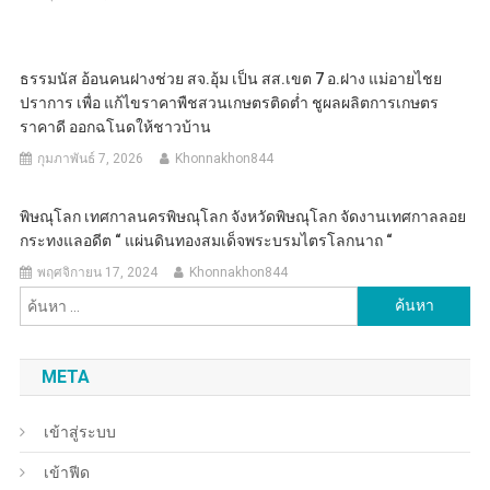
ธรรมนัส อ้อนคนฝางช่วย สจ.อุ้ม เป็น สส.เขต 7 อ.ฝาง แม่อายไชย
ปราการ เพื่อ แก้ไขราคาพืชสวนเกษตรติดต่ำ ชูผลผลิตการเกษตร
ราคาดี ออกฉโนดให้ชาวบ้าน
กุมภาพันธ์ 7, 2026
Khonnakhon844
พิษณุโลก เทศกาลนครพิษณุโลก จังหวัดพิษณุโลก จัดงานเทศกาลลอย
กระทงแลอดีต “ แผ่นดินทองสมเด็จพระบรมไตรโลกนาถ “
พฤศจิกายน 17, 2024
Khonnakhon844
ค้นหา
สำหรับ:
META
เข้าสู่ระบบ
เข้าฟีด