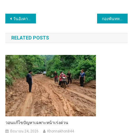
แนะแนว
วัน​อัง​คารที่​ 26​ มีนาคม​ 2567​ ผู้ช่วย​ศาสตรา​จารย์​พิเศษ​ ดร.​ อลงกต​ วรกี​ ผู้​ตรวจราชการ​กระทรวง​
กองพันทหารราบที่ 1 กรมทหารราบที่ 13 บริจาคโลหิตช่วยเหลือประชาชน
เรื่อง
RELATED POSTS
วอนแก้ไขปัญหาเฉพาะหน้าเร่งด่วน
มิถุนายน 24, 2026
Khonnakhon844