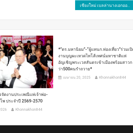
เชียงใหม่ เบลล่านางเอกออเจ้าสายบุญขึ้นเหนือทำบุญ เบลล่า ราณี นางเอกออเจ้าสายบุญขึ้นเหนือกราบไหว้ขอพรท้าวเวสสุวรรณไหว้พระปล่อยปลาวัดดัง ที่วัดทุ่งอ้อ อ.สันป่าตอง จงเชียงใหม่
*”ดร.มหานิยม”-“ผู้แทนก.ท่องเที่ยว”ร่วมเป
งานบุญผะเหวดไทโส้เทศน์มหาชาติแห่
อัญเชิญพระเวสสันดรเข้าเมืองพร้อมสาวก
ว่า500คนรำถวาย*
เมษายน 20, 2025
Khonnakhon844
ัดงานประเพณีแห่เจ้าพ่อ-
ำโพ ประจำปี 2569-2570
 2026
Khonnakhon844