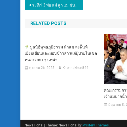
แนะแนว
ระทึก! 3 พ่อ แม่ ลูก แม่ ขับรถหลับในชนท้ายรถกระบะจอดอยู่พลิกคว่ำ เกิดเหตุที่หน้าโรงพยาบาล อ.เภอพังโคน จ.สกลนคร รถหมุนชนกับรถกระบะที่จอดอยู่ข้างทาง ส่วนคนขับปลอดภัย ไม่ได้รับบาดเจ็บ ส่วนผู้โดยสารบาดเจ็บเล็กน้อย และเด็กวัยขวบเศษ ปลดภัย เชื่อบารมี “พ่อเหิน” ช่วยรอดตายหวุดหวิด
เรื่อง
RELATED POSTS
มูลนิธิพุทธภูมิธรรม นำสุข ลงพื้นที่
เยี่ยมเยียนและมอบข้าวสารแก่ผู้ป่วยในเขต
หนองจอก กรุงเทพฯ
ตุลาคม 26, 2025
Khonnakhon844
คณะกรรมการจ
เจ้าแม่ปากน้
มิถุนายน 8,
News Portal
|
Theme: News Portal by
Mystery Themes
.