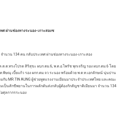
ระเทศ ผ่านช่องทางระนอง-เกาะสองช
นมา จำนวน 134 คน กลับประเทศ ผ่านช่องทางระนอง-เกาะสอง
ล.ต.ต.ทรงโปรด สิริสุขะ ผบก.ตม.6, พ.ต.อ.ไพรัช พุกเจริญ รอง ผบก.ตม.6 โดย
.พิษณุ เบี้ยแก้ว รอง ผกก.ตม.จว.ระนอง พร้อมด้วย พ.ต.ท.เอกลักษณ์ นุ่นปาน
 ร่วมกับ MR.TIN AUNG ผู้ช่วยทูตแรงงานเมียนมาประจำประเทศไทย และคณะ
มเป็นสักขีพยานในการผลักดันส่งกลับผู้ต้องกักสัญชาติเมียนมา จำนวน 134
รือศุลกากรระนอง