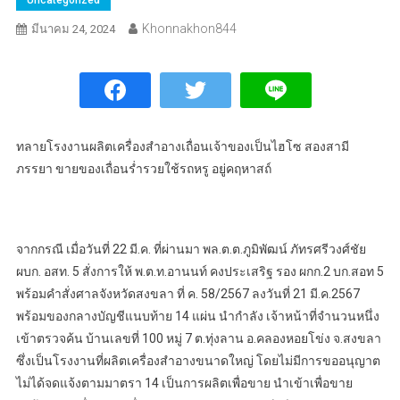
Khonnakhon844
มีนาคม 24, 2024
ทลายโรงงานผลิตเครื่องสำอางเถื่อนเจ้าของเป็นไฮโซ สองสามี
ภรรยา ขายของเถื่อนร่ำรวยใช้รถหรู อยู่คฤหาสถ์
จากกรณี เมื่อวันที่ 22 มี.ค. ที่ผ่านมา พล.ต.ต.ภูมิพัฒน์ ภัทรศรีวงศ์ชัย
ผบก. อสท. 5 สั่งการให้ พ.ต.ท.อานนท์ คงประเสริฐ รอง ผกก.2 บก.สอท 5
พร้อมคำสั่งศาลจังหวัดสงขลา ที่ ค. 58/2567 ลงวันที่ 21 มี.ค.2567
พร้อมของกลางบัญชีแนบท้าย 14 แผ่น นำกำลัง เจ้าหน้าที่จำนวนหนึ่ง
เข้าตรวจค้น บ้านเลขที่ 100 หมู่ 7 ต.ทุ่งลาน อ.คลองหอยโข่ง จ.สงขลา
ซึ่งเป็นโรงงานที่ผลิตเครื่องสำอางขนาดใหญ่ โดยไม่มีการขออนุญาต
ไม่ได้จดแจ้งตามมาตรา 14 เป็นการผลิตเพื่อขาย นำเข้าเพื่อขาย