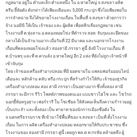
กฎหมาย อยู่ใน ตำบลเล็ก ตำบลหนึ่ง ใน อ.หาดใหญ่ จ.สงขลา ผลิต
ครีม ยี้ห้อดัง ดังกล่าวได้เพียงเดือนละ 5,000 กระปุก ซึ่งไม่เพียงพอใน
การจำหน่าย จึงได้ขยายโรงงานเถื่อน ในพื้นที่ จ.สงขลา ด้วยการว่า
จ้าง นอมีนี ให้เป็น เจ้าของ และ ผู้ผลิต เพื่อหลีกเลี่ยงกฎหมาย เช่น
โรงงานที่ ต.ทุ่งลาน อ.คลองหอยโข่ง ที่ตำรวจ สอท. จับกุมและยึดของ
กลางได้เป็นจำนวนมาก เมื่อวันที่ 22 มีนาคม และนอกจากโรงงาน
เถื่อนที่คลองหอยโข่งแล้ว สองสามี ภรรยา คู่นี้ ยังมี โรงงานเถื่อน ที่
ต.บ้านพรุ และที่ ต.ควนลัง อ.หาดใหญ่ อีก 2 แห่ง ที่ยังไม่ถูก เจ้าหน้าที่
เข้าจับกุม
โดย เจ้าของเครื่องสำอางปลอม ที่มี ยอดขายใน แพลมฟอร์มออนไลน์
เดือนละ หลักล้าน ตลับ หรือ กระปุก ที่สร้างกำไรให้กับ เจ้าของธุรกิจ
เครื่องสำอางปลอม สอง สามี ภรรยา เป็นอย่างมาก ซึ่งทั้งสอง สามี
ภรรยา จะมีการ รีวิว โพสต์ภาพของตนเอง แบบชาวไฮโซ และ โชว์รถ
นอกยี้ห้อหรูอย่าง เฟอร์รารี ใน โซเชียล ให้สังคมเห็นถึงความร่ำรวยอยู่
เป็นประจำ และทั้งสอง เป็น ทายาท ของนักการเมืองชื่อดัง ใน
จ.นครศรีธรรมราช ที่เข้ามาใช้พื้นที่ของ จ.สงขลา เป็นที่ ตั้งโรงงาน
เถื่อน ในการ ผลิต เครื่องสำอางปลอม หลอกขายให้กับประชาชน ซึ่ง
โรงงานของ สองสามี ภรรยา คู่นี้ เคยถูก พล.ต.ท.กรชัย คล้ายคลึง ผู้