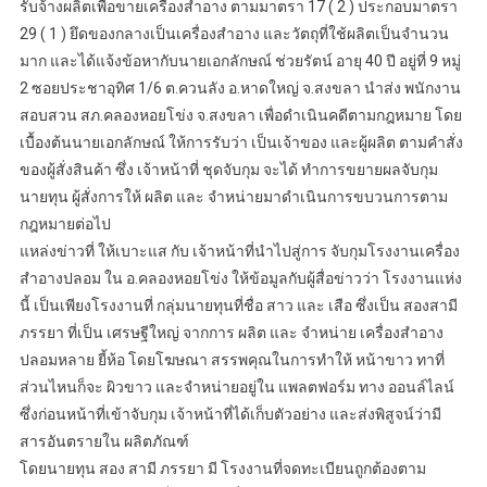
รับจ้างผลิตเพื่อขายเครื่องสำอาง ตามมาตรา 17 ( 2 ) ประกอบมาตรา
29 ( 1 ) ยึดของกลางเป็นเครื่องสำอาง และวัตถุที่ใช้ผลิตเป็นจำนวน
มาก และได้แจ้งข้อหากับนายเอกลักษณ์ ช่วยรัตน์ อายุ 40 ปี อยู่ที่ 9 หมู่
2 ซอยประชาอุทิศ 1/6 ต.ควนลัง อ.หาดใหญ่ จ.สงขลา นำส่ง พนักงาน
สอบสวน สภ.คลองหอยโข่ง จ.สงขลา เพื่อดำเนินคดีตามกฎหมาย โดย
เบื้องต้นนายเอกลักษณ์ ให้การรับว่า เป็นเจ้าของ และผู้ผลิต ตามคำสั่ง
ของผู้สั่งสินค้า ซึ่ง เจ้าหน้าที่ ชุดจับกุม จะได้ ทำการขยายผลจับกุม
นายทุน ผู้สั่งการให้ ผลิต และ จำหน่ายมาดำเนินการขบวนการตาม
กฎหมายต่อไป
แหล่งข่าวที่ ให้เบาะแส กับ เจ้าหน้าที่นำไปสู่การ จับกุมโรงงานเครื่อง
สำอางปลอม ใน อ.คลองหอยโข่ง ให้ข้อมูลกับผู้สื่อข่าวว่า โรงงานแห่ง
นี้ เป็นเพียงโรงงานที่ กลุ่มนายทุนที่ชื่อ สาว และ เสือ ซึ่งเป็น สองสามี
ภรรยา ที่เป็น เศรษฐีใหญ่ จากการ ผลิต และ จำหน่าย เครื่องสำอาง
ปลอมหลาย ยี้ห้อ โดยโฆษณา สรรพคุณในการทำให้ หน้าขาว ทาที่
ส่วนไหนก็จะ ผิวขาว และจำหน่ายอยู่ใน แพลตฟอร์ม ทาง ออนล์ไลน์
ซึ่งก่อนหน้าที่เข้าจับกุม เจ้าหน้าที่ได้เก็บตัวอย่าง และส่งพิสูจน์ว่ามี
สารอันตรายใน ผลิตภัณฑ์
โดยนายทุน สอง สามี ภรรยา มี โรงงานที่จดทะเบียนถูกต้องตาม