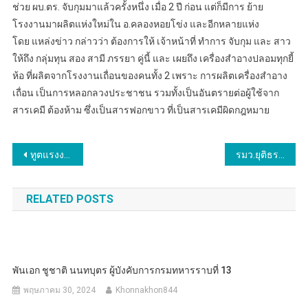
ช่วย ผบ.ตร. จับกุมมาแล้วครั้งหนึ่ง เมื่อ 2 ปี ก่อน แต่ก็มีการ ย้าย
โรงงานมาผลิตแห่งใหม่ใน อ.คลองหอยโข่ง และอีกหลายแห่ง
โดย แหล่งข่าว กล่าวว่า ต้องการให้ เจ้าหน้าที่ ทำการ จับกุม และ สาว
ให้ถึง กลุ่มทุน สอง สามี ภรรยา คู่นี้ และ เผยถึง เครื่องสำอางปลอมทุกยี้
ห้อ ที่ผลิตจากโรงงานเถื่อนของคนทั้ง 2 เพราะ การผลิตเครื่องสำอาง
เถื่อน เป็นการหลอกลวงประชาชน รวมทั้งเป็นอันตรายต่อผู้ใช้จาก
สารเคมี ต้องห้าม ซึ่งเป็นสารฟอกขาว ที่เป็นสารเคมีผิดกฎหมาย
แนะแนว
ทูตแรงงานไทย ประสานเหตุโรงงานแก๊สระเบิดไต้หวัน ช่วยเหลือเข้าเขตปลอดภัยแล้ว “พิพัฒน์” ห่วงใยสั่งการปลัดแรงงาน เปิดสายด่วน 1506 พร้อมรุดเยี่ยมดูแลสิทธิประโยชน์
รมว.ยุติธรรม ประชุม ติดตาม การขับเคลื่อนการแก้ปัญหายาเสพติดภาคประชาชน
เรื่อง
RELATED POSTS
พันเอก ชูชาติ นนทบุตร ผู้บังคับการกรมทหารราบที่ 13
พฤษภาคม 30, 2024
Khonnakhon844