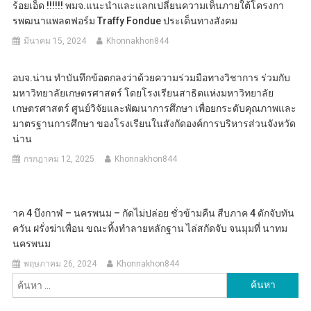
ร้อยเอ็ด !!!!!! พมจ.แนะนำและแลกเปลี่ยนความเห็นภายใต้โครงกา
รพฒนาแพลตฟอร์ม Traffy Fondue ประเด็นทางสังคม
มีนาคม 15, 2024
Khonnakhon844
อบจ.น่าน ทำบันทึกข้อตกลงว่าด้วยความร่วมมือทางวิชาการ ร่วมกับ
มหาวิทยาลัยเกษตรศาสตร์ โดยโรงเรียนสาธิตแห่งมหาวิทยาลัย
เกษตรศาสตร์ ศูนย์วิจัยและพัฒนาการศึกษา เพื่อยกระดับคุณภาพและ
มาตรฐานการศึกษา ของโรงเรียนในสังกัดองค์การบริหารส่วนจังหวัด
น่าน
กรกฎาคม 12, 2025
Khonnakhon844
าค 4 บึงกาฬ – นครพนม – กัดไม่ปล่อย ชั่วข้ามคืน สืบภาค 4 ดักจับทัน
ควัน ฝรั่งฆ่าเพื่อน ขณะทิ้งทำลายหลักฐาน ไล่สกัดจับ จนมุมที่ นาทม
นครพนม
พฤษภาคม 26, 2024
Khonnakhon844
ค้นหา
สำหรับ: