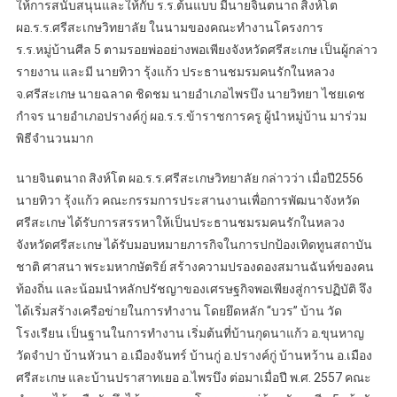
ให้การสนับสนุนและให้กับ ร.ร.ต้นแบบ มีนายจินตนาถ สิงห์โต
ผอ.ร.ร.ศรีสะเกษวิทยาลัย ในนามของคณะทำงานโครงการ
ร.ร.หมู่บ้านศีล 5 ตามรอยพ่ออย่างพอเพียงจังหวัดศรีสะเกษ เป็นผู้กล่าว
รายงาน และมี นายทิวา รุ้งแก้ว ประธานชมรมคนรักในหลวง
จ.ศรีสะเกษ นายฉลาด ชิดชม นายอำเภอไพรบึง นายวิทยา ไชยเดช
กำจร นายอำเภอปรางค์กู่ ผอ.ร.ร.ข้าราชการครู ผู้นำหมู่บ้าน มาร่วม
พิธีจำนวนมาก
นายจินตนาถ สิงห์โต ผอ.ร.ร.ศรีสะเกษวิทยาลัย กล่าวว่า เมื่อปี2556
นายทิวา รุ้งแก้ว คณะกรรมการประสานงานเพื่อการพัฒนาจังหวัด
ศรีสะเกษ ได้รับการสรรหาให้เป็นประธานชมรมคนรักในหลวง
จังหวัดศรีสะเกษ ได้รับมอบหมายภารกิจในการปกป้องเทิดทูนสถาบัน
ชาติ ศาสนา พระมหากษัตริย์ สร้างความปรองดองสมานฉันท์ของคน
ท้องถิ่น และน้อมนำหลักปรัชญาของเศรษฐกิจพอเพียงสู่การปฏิบัติ จึง
ได้เริ่มสร้างเครือข่ายในการทำงาน โดยยึดหลัก “บวร” บ้าน วัด
โรงเรียน เป็นฐานในการทำงาน เริ่มต้นที่บ้านกุดนาแก้ว อ.ขุนหาญ
วัดจำปา บ้านหัวนา อ.เมืองจันทร์ บ้านกู่ อ.ปรางค์กู่ บ้านหว้าน อ.เมือง
ศรีสะเกษ และบ้านปราสาทเยอ อ.ไพรบึง ต่อมาเมื่อปี พ.ศ. 2557 คณะ