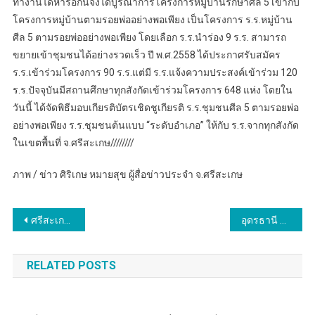
ทำงานได้หารือกันจึงได้บูรณาการโครงการหมู่บ้านรักษาศีล 5 เข้ากับ
โครงการหมู่บ้านตามรอยพ่ออย่างพอเพียง เป็นโครงการ ร.ร.หมู่บ้าน
ศีล 5 ตามรอยพ่ออย่างพอเพียง โดยเลือก ร.ร.นำร่อง 9 ร.ร. สามารถ
ขยายเข้าชุมชนได้อย่างรวดเร็ว ปี พ.ศ.2558 ได้ประกาศรับสมัคร
ร.ร.เข้าร่วมโครงการ 90 ร.ร.แต่มี ร.ร.แจ้งความประสงค์เข้าร่วม 120
ร.ร.ปัจจุบันมีสถานศึกษาทุกสังกัดเข้าร่วมโครงการ 648 แห่ง โดยใน
วันนี้ ได้จัดพิธีมอบเกียรติบัตรเชิดชูเกียรติ ร.ร.ชุมชนศีล 5 ตามรอยพ่อ
อย่างพอเพียง ร.ร.ชุมชนต้นแบบ “ระดับอำเภอ” ให้กับ ร.ร.จากทุกสังกัด
ในเขตพื้นที่ จ.ศรีสะเกษ////////
ภาพ / ข่าว ศิริเกษ หมายสุข ผู้สื่อข่าวประจำ จ.ศรีสะเกษ
แนะแนว
ศรีสะเกษ นายอำเภอไพรบึงห่วงใยผู้ยากไร้ยากจนกลุ่มเปราะบางครัวเรือนเป้าหมาย ThaiQM และ TPMAP นำสิ่งของอุปโภคบริโภคไปช่วยเหลือ
อุดรธานี – อดีต ส.ส.ป๊อบ ศราวุธ ร่วมงานมหาทานบารมี ประเพณีบุญผะเหวด ประจำปี 2567 วัดสระมณี อ.หนองหาน จ.อุดรธานี
เรื่อง
RELATED POSTS