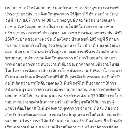
เหล่ากาชาดจังหวัดมุกดาหารมอบบ้านกาชาดสร้างสุข บรรเทาทุกข์
บำรุงสุข ปวงประชา จังหวัดมุกดาหาร ให้ผู้ยากไร้ อำเภอหว้านใหญ่
วันที่ 11 ก.ย.67 เวลา 14.00 น. นางอัญชลี กัลมาพิจิตร นายกเหล่า
กาชาดจังหวัดมุกดาหาร เป็นประธานในพิธีโครงการบ้านกาชาด
สร้างสุข บรรเทาทุกข์ บำรุงสุข ปวงประชา จังหวัดมุกดาหาร ประจำปี
2567 ณ บ้านของนางพรชัย เมืองโคตร บ้านเลขที่ 205 หมู่ที่ 5 ตำบล
ป่งขาม อำเภอหว้านใหญ่ จังหวัดมุกดาหาร โดยมี ว่าที่ ร.ต.เอกวัฒนา
คงคาน้อย นายอำเภอหว้านใหญ่ นายกองค์การบริหารส่วนตำบลป่ง
ขามดงหมู เหล่ากาชาดจังหวัดมุกดาหาร สโมสรไลออนส์มุกดาหาร
หัวหน้าส่วนราชการ หน่วยงานที่เกี่ยวข้องทุกภาคส่วนเข้าร่วมในพิธี
โดยโครงการดังกล่าวนับว่ามีประโยชน์ต่อครอบครัวที่ด้อยโอกาสทาง
สังคม และเป็นคนดีของสังคมที่ไม่มีที่อยู่อาศัยเป็นของตนเอง อีกทั้งยัง
ก่อให้เกิดความสามัคคีปรองดองในพื้นที่ ดังที่ได้เห็นจากการให้การ
สนับสนุนบูรณาการความร่วมมือจากทุกภาคส่วน เหล่ากาชาดจังหวัด
มุกดาหารได้ให้การสนับสนุนการสร้างบ้านหลังละ 120,000 บาท โดย
มอบหมายอำเภอดำเนินการก่อสร้างบ้านที่อยู่อาศัยให้กับราษฎร ผู้
ยากไร้ ด้อยโอกาส ในพื้นที่ จังหวัดมุกดาหาร จำนวน 7 หลัง 7 อำเภอ
สำหรับบ้านที่จะมอบเหล่ากาชาดจังหวัดมุกดาหารได้คัดเลือกกลุ่มเป้า
หมายตามโครงการฯ ได้แก่ บ้านของนางพรชัย เมืองโคตร ซึ่งเป็นครัว
เรือนตกเกณฑ์ จปฐ.และเป็นผู้มีรายชื่อตามระบบริหารจัดการข้อมูล