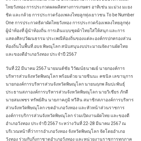
ไทยวังทอง การประกวดผลผลิตทางการเกษตร อาทิเช่น มะม่วง มะยง
ชิด และกล้วย การประกวดร้องเพลงไทยลูกทุ่งเยาวชน To be Number
One การประกวดธิดาผัดไทยวังทอง การประกวดร้องเพลงไทยลูกทุ่ง
ผู้นำท้องที่ ผู้นำท้องถิ่น การเดินแบบชุดผ้าไทยใส่ให้สนุก และการ
แสดงศิลปวัฒนธรรม ประเพณีท้องถิ่นของแต่ละองค์กรปกครองส่วน
ท้องถิ่นในพื้นที่.อบจ.พิษณุโลก สนับสนุนงบประมาณจัดงานผัดไทย
และของดีอำเภอวังทอง ประจำปี 2567
วันที่ 22 มีนาคม 2567 นายมนต์ชัย วิวัฒน์ธนาฒย์ นายกองค์การ
บริหารส่วนจังหวัดพิษณุโลก พร้อมด้วย นายชินนะ คชนิล เลขานุการ
นายกองค์การบริหารส่วนจังหวัดพิษณุโลก นายนฤภพ ลิมปะพันธุ์
ประธานสภาองค์การบริหารส่วนจังหวัดพิษณุโลก นายวิเชียร ภักดี
นายสมเพชร ทรัพย์สิน นายภาคภูมิ ทวีสิน สมาชิกสภาองค์การบริหาร
ส่วนจังหวัดพิษณุโลก เขตอำเภอวังทอง และหัวหน้าส่วนราชการ
องค์การบริการส่วนจังหวัดพิษณุโลก ร่วมเปิดงานผัดไทย และของดี
อำเภอวังทอง ประจำปี 2567 ระหว่างวันที่ 22-28 มีนาคม 2567 ณ
บริเวณหน้าที่ว่าการอำเภอวังทอง จังหวัดพิษณุโลก จัดโดยอำเภอ
วังทอง ร่วมกับกิ่งกาชาดอำเภอวังทอง และหน่วยงานราชการทุกภาค