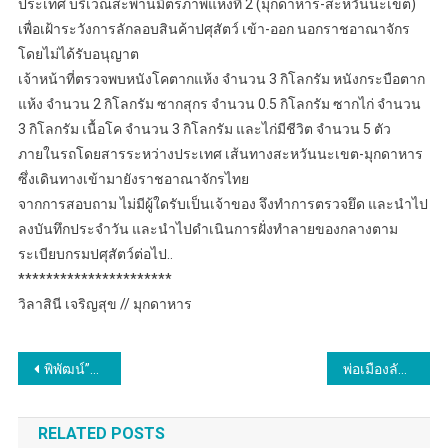
ประเทศ บริเวณสะพานมิตรภาพแห่งที่ 2 (มุกดาหาร-สะหวันนะเขต)
เพื่อเฝ้าระวังการลักลอบสินค้าปศุสัตว์ เข้า-ออก นอกราชอาณาจักร
โดยไม่ได้รับอนุญาต
เจ้าหน้าที่ตรวจพบหนังโคตากแห้ง จำนวน 3 กิโลกรัม หนังกระบือตาก
แห้ง จำนวน 2 กิโลกรัม ซากสุกร จำนวน 0.5 กิโลกรัม ซากไก่ จำนวน
3 กิโลกรัม เนื้อโค จำนวน 3 กิโลกรัม และไก่มีชีวิต จำนวน 5 ตัว
ภายในรถโดยสารระหว่างประเทศ เส้นทางสะหวันนะเขต-มุกดาหาร
ซึ่งเดินทางเข้ามายังราชอาณาจักรไทย
จากการสอบถาม ไม่มีผู้ใดรับเป็นเจ้าของ จึงทำการตรวจยึด และนำไป
ลงบันทึกประจำวัน และนำไปดำเนินการฝั่งทำลายของกลางตาม
ระเบียบกรมปศุสัตว์ต่อไป..
**********************
วิลาสินี เจริญสุข // มุกดาหาร
แนะแนว
พิพัฒน์”รมว.แรงงาน รุกโรงงานอยุธยา สร้างต้นแบบสวัสดิการ ศูนย์กลางอุตฯ ภาคกลาง พร้อมแนะอาชีพอิสระเพิ่มรายได้ ให้กองทุนกู้รับงานดอก 0%
พ่อเมืองลับแล จ.อุตรดิตถ์​ลงพื้นที่เตรียมการประกวดศูนย์เรียนรู้โครงการอันเนื่องมาจากพระราชดำริต้นแบบ ประจำปีงบประมาณ พ.ศ. 2567
เรื่อง
RELATED POSTS