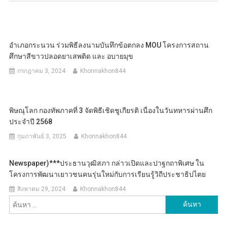
อำเภอกระนวน ร่วมพิธีลงนามบันทึกข้อตกลง MOU โครงการสถาน
ศึกษาสีขาวปลอดยาเสพติด และ อบายมุข
กรกฎาคม 3, 2024
Khonnakhon844
พิษณุโลก กองทัพภาคที่ 3 จัดพิธีเชิดชูเกียรติ เนื่องในวันทหารผ่านศึก
ประจำปี 2568
กุมภาพันธ์ 3, 2025
Khonnakhon844
Newspaper)***ประธานวุฒิสภา กล่าวเปิดและปาฐกถาพิเศษ ใน
โครงการพัฒนาเยาวชนคนรุ่นใหม่กับการเรียนรู้วิถีประชาธิปไตย
สิงหาคม 29, 2024
Khonnakhon844
ค้นหา
สำหรับ: