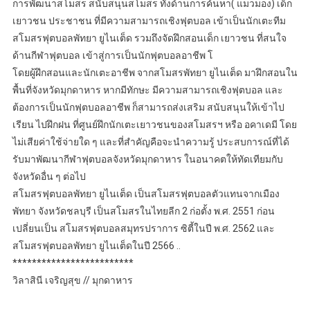
การพัฒนาสโมสร สนับสนุนสโมสร ทั้งด้านการค้นหา( แมวมอง) เด็ก
เยาวชน ประชาชน ที่มีความสามารถเชิงฟุตบอล เข้าเป็นนักเตะทีม
สโมสรฟุตบอลพัทยา ยูไนเต็ด รวมถึงจัดฝึกสอนเด็ก เยาวชน ที่สนใจ
ด้านกีฬาฟุตบอล เข้าสู่การเป็นนักฟุตบอลอาชีพ โ
โดยผู้ฝึกสอนและนักเตะอาชีพ จากสโมสรพัทยา ยูไนเต็ด มาฝึกสอนใน
พื้นที่จังหวัดมุกดาหาร หากมีทักษะ มีความสามารถเชิงฟุตบอล และ
ต้องการเป็นนักฟุตบอลอาชีพ ก็สามารถส่งเสริม สนับสนุนให้เข้าไป
เรียน ไปฝึกฝน ที่ศูนย์ฝึกนักเตะเยาวชนของสโมสรฯ หรือ อคาเดมี โดย
ไม่เสียค่าใช้จ่ายใด ๆ และที่สำคัญคือจะนำความรู้ ประสบการณ์ที่ได้
รับมาพัฒนากีฬาฟุตบอลจังหวัดมุกดาหาร ในอนาคตให้ทัดเทียมกับ
จังหวัดอื่น ๆ ต่อไป
สโมสรฟุตบอลพัทยา ยูไนเต็ด เป็นสโมสรฟุตบอลตัวแทนจากเมือง
พัทยา จังหวัดชลบุรี เป็นสโมสรในไทยลีก 2 ก่อตั้ง พ.ศ. 2551 ก่อน
เปลี่ยนเป็น สโมสรฟุตบอลสมุทรปราการ ซิตี้ในปี พ.ศ. 2562 และ
สโมสรฟุตบอลพัทยา ยูไนเต็ดในปี 2566 ..
*************************
วิลาสินี เจริญสุข // มุกดาหาร