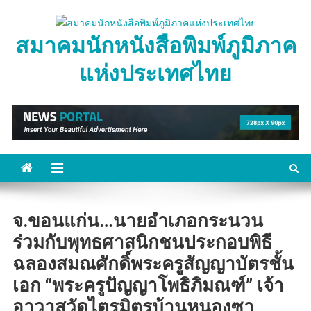
Skip
to
สมาคมนักหนังสือพิมพ์ภูมิภาค
content
แห่งประเทศไทย
จ.ขอนแก่น…นายอำเภอกระนวน
ร่วมกับพุทธศาสนิกชนประกอบพิธี
ฉลองสมณศักดิ์พระครูสัญญาบัตรชั้น
เอก “พระครูปัญญาโพธิภิมณฑ์” เจ้า
อาวาสวัดไตรมิตรบ้านหนองซา