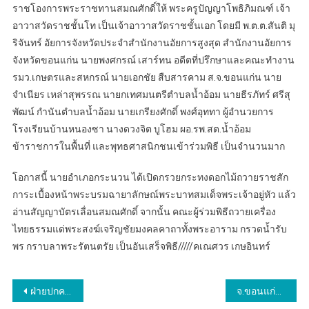
ราชโองการพระราชทานสมณศักดิ์ให้ พระครูปัญญาโพธิภิมณฑ์ เจ้า
อาวาสวัดราชชั้นโท เป็นเจ้าอาวาสวัดราชชั้นเอก โดยมี พ.ต.ต.สันติ มุ
ริจันทร์ อัยการจังหวัดประจำสำนักงานอัยการสูงสุด สำนักงานอัยการ
จังหวัดขอนแก่น นายพงศกรณ์ เสาร์ทน อดีตที่ปรึกษาและคณะทำงาน
รมว.เกษตรและสหกรณ์ นายเอกชัย สืบสารคาม ส.จ.ขอนแก่น นาย
จำเนียร เหล่าสุพรรณ นายกเทศมนตรีตำบลน้ำอ้อม นายธีรภัทร์ ศรีสุ
พัฒน์ กำนันตำบลน้ำอ้อม นายเกรียงศักดิ์ พงศ์อุททา ผู้อำนวยการ
โรงเรียนบ้านหนองซา นางดวงจิต บูโฮม ผอ.รพ.สต.น้ำอ้อม
ข้าราชการในพื้นที่ และพุทธศาสนิกชนเข้าร่วมพิธี เป็นจำนวนมาก
โอกาสนี้ นายอำเภอกระนวน ได้เปิดกรวยกระทงดอกไม้ถวายราชสัก
การะเบื้องหน้าพระบรมฉายาลักษณ์พระบาทสมเด็จพระเจ้าอยู่หัว แล้ว
อ่านสัญญาบัตรเลื่อนสมณศักดิ์ จากนั้น คณะผู้ร่วมพิธีถวายเครื่อง
ไทยธรรมแด่พระสงฆ์เจริญชัยมงคลคาถาทั้งพระอาราม กรวดน้ำรับ
พร กราบลาพระรัตนตรัย เป็นอันเสร็จพิธี/////คเณศวร เกษอินทร์
แนะแนว
ฝ่ายปกครองอำเภอกระนวน ร่วมกับตำรวจ จับผู้ต้องหาเสพยาเสพติด 4 ราย ที่หลบหนีการบำบัด และไม่สมัครใจบำบัด เน้นย้ำให้โอกาสกลับตัวแก้ไขสิ่งผิด เสพยาบ้ามีโทษจำคุก
จ.ขอนแก่น..นายอำเภอกระนวน ไล่จับแก็งส์เงินกู้ พบบ่อนไฮโลว์ นักพนันหลายสิบคนวิ่งหนีกระเจิง ตามจับได้ 9 คน