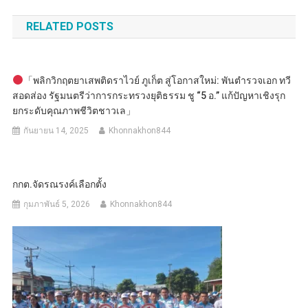
เรื่อง
RELATED POSTS
「พลิกวิกฤตยาเสพติดราไวย์ ภูเก็ต สู่โอกาสใหม่: พันตำรวจเอก ทวี
สอดส่อง รัฐมนตรีว่าการกระทรวงยุติธรรม ชู “5 อ.” แก้ปัญหาเชิงรุก
ยกระดับคุณภาพชีวิตชาวเล」
กันยายน 14, 2025
Khonnakhon844
กกต.จัดรณรงค์เลือกตั้ง
กุมภาพันธ์ 5, 2026
Khonnakhon844