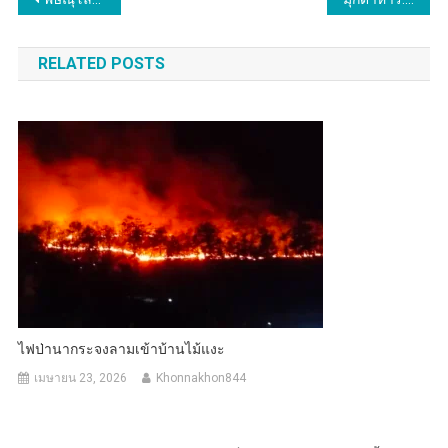
แนะแนว
เรื่อง
RELATED POSTS
ไฟป่านากระจงลามเข้าบ้านไม้แงะ
เมษายน 23, 2026
Khonnakhon844