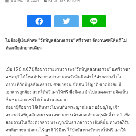
Khonnakhon844
มีนาคม 16, 2024
ไม่ต้องกู้เงินทำศพ “วัดพิบูลสัณหธรรม” ศรีราชา จัดงานศพให้ฟรี ไม่
ต้องเสียสักบาทเดียว
เมื่อ 15 มี.ค.67 ผู้สื่อข่าวรายงานว่า เพจ”วัดพิบูลสัณหธรรม” อ.ศรีราชา
จ.ชลบุรี ได้โพสต์ประกาศว่า งานศพวัดอื่นคิดค่าใช้จ่ายอย่างไรไม่
ทราบ ที่วัดพิบูลสัณหธรรม ศพยากจน ขัดสน ไร้ญาติ ขาดปัจจัย มี
เอกสารถูกต้อง สวดให้ฟรี เผาให้ฟรี ซึ่งมีคนเข้าไปแสดงความคิดเห็น
ชื่นชม และแชร์ไปเป็นจำนวนมาก
ต่อมาผู้สื่อข่าว ได้เดินทางไปพบกับ พระญาณันธร อธิปุญโญ เจ้า
อาวาสวัดพิบูลสัณหธรรม เลขานุการเจ้าคณะตำบลสุรศักดิ์ เขต 2 เพื่อ
สอบถามในเรื่องดังกล่าว พระญาณันธร กล่าวว่า เดิมทีนั้น ทางวัดก็รับ
ศพที่ยากจน ขัดสน ไร้ญาติ ไร้มิตร ไร้ปัจจัย ทางวัดสวดให้ฟรี เผาให้