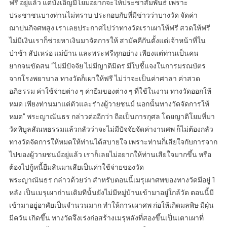
ฟรี อยู่แล้ว แต่บังเอิญมีโยมอยากจะให้ประชาสัมพันธ์ เพราะ
ประชาชนบางท่านไม่ทราบ ประกอบกับที่มีข่าวว่าบางวัด จัดค่า
ฌาปนกิจศพสูง เราเลยประกาศไปว่าทางวัดเราเผาให้ฟรี สวดให้ฟรี
ไม่มีเงินเราก็ช่วยหาเงินมาจัดการให้ สามัคคีกันตั้งแต่เจ้าหน้าที่ใน
ป่าช้า สัปเหร่อ แม่บ้าน และพระฟรีทุกอย่าง เพียงแต่ท่านเป็นคน
ยากจนขัดสน “ไม่มีปัจจัย ไม่มีญาติมิตร มีใบชี้แจงในการมรณบัตร
จากโรงพยาบาล ทางวัดก็เผาให้ฟรี ไม่ว่าจะเป็นค่าศาลา ค่าสวด
อภิธรรม ค่าใช้จ่ายต่าง ๆ ค่ายืมของต่าง ๆ ที่ใช้ในงาน ทางวัดออกให้
หมด เพียงท่านมาแต่ตัวและร่างผู้วายชนม์ นอกนั้นทางวัดจัดการให้
หมด” พระญาณันธร กล่าวต่ออีกว่า ถือเป็นการกุศล โดยญาติโยมที่มา
วัดพิบูลสัณหธรรมแล้วกลัวว่าจะไม่มีปัจจัยจัดค่างานศพ ก็ไม่ต้องกลัว
ทางวัดจัดการให้หมดให้ท่านได้สบายใจ เพราะท่านก็เสียใจกับการจาก
ไปของผู้วายชนม์อยู่แล้ว เราก็เลยไม่อยากให้ท่านเสียใจมากขึ้น หรือ
ต้องไปกู้หนี้ยืมสินมาเสียเป็นค่าใช้จ่ายของวัด
พระญาณันธร กล่าวด้วยว่า สำหรับตอนนี้เมรุเผาศพของทางวัดมีอยู่ 1
หลัง เป็นเมรุเผาถ่านเดิมทีนั้นยังไม่มีหมู่บ้านเข้ามาอยู่ใกล้วัด ตอนนี้มี
เข้ามาอยู่อาศัยเป็นจำนวนมาก ทำให้การเผาศพ ก่อให้เกิดมลพิษ มีฝุ่น
มีควัน เกิดขึ้น ทางวัดจึงเร่งก่อสร้างเมรุหลังที่สองขึ้นเป็นเตาเผาที่