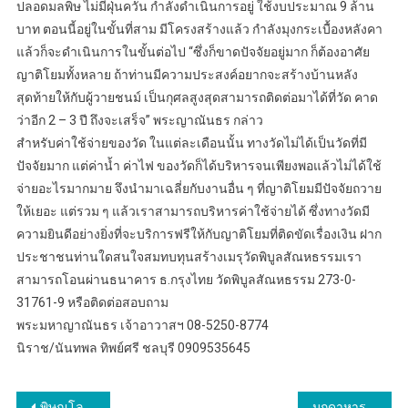
ปลอดมลพิษ ไม่มีฝุ่นควัน กำลังดำเนินการอยู่ ใช้งบประมาณ 9 ล้าน
บาท ตอนนี้อยู่ในขั้นที่สาม มีโครงสร้างแล้ว กำลังมุงกระเบื้องหลังคา
แล้วก็จะดำเนินการในขั้นต่อไป “ซึ่งก็ขาดปัจจัยอยู่มาก ก็ต้องอาศัย
ญาติโยมทั้งหลาย ถ้าท่านมีความประสงค์อยากจะสร้างบ้านหลัง
สุดท้ายให้กับผู้วายชนม์ เป็นกุศลสูงสุดสามารถติดต่อมาได้ที่วัด คาด
ว่าอีก 2 – 3 ปี ถึงจะเสร็จ” พระญาณันธร กล่าว
สำหรับค่าใช้จ่ายของวัด ในแต่ละเดือนนั้น ทางวัดไม่ได้เป็นวัดที่มี
ปัจจัยมาก แต่ค่าน้ำ ค่าไฟ ของวัดก็ได้บริหารจนเพียงพอแล้วไม่ได้ใช้
จ่ายอะไรมากมาย จึงนำมาเฉลี่ยกับงานอื่น ๆ ที่ญาติโยมมีปัจจัยถวาย
ให้เยอะ แต่รวม ๆ แล้วเราสามารถบริหารค่าใช้จ่ายได้ ซึ่งทางวัดมี
ความยินดีอย่างยิ่งที่จะบริการฟรีให้กับญาติโยมที่ติดขัดเรื่องเงิน ฝาก
ประชาชนท่านใดสนใจสมทบทุนสร้างเมรุวัดพิบูลสัณหธรรมเรา
สามารถโอนผ่านธนาคาร ธ.กรุงไทย วัดพิบูลสัณหธรรม 273-0-
31761-9 หรือติดต่อสอบถาม
พระมหาญาณันธร เจ้าอาวาสฯ 08-5250-8774
นิราช/นันทพล ทิพย์ศรี ชลบุรี 0909535645
พิษณุโลก อบจ.พิษณุโลก ร่วมประชุมคณะกรรมาธิการการอุดมศึกษา วิทยาศาสตร์ วิจัยและนวัตกรรม วุฒิสภาฯ
มุกดาหาร..สมาคมนักหนังสือพิมพ์ภูมิภาคแห่งประเทศไทย สนพท..ประชุมใหญ่สามัญประจำปี