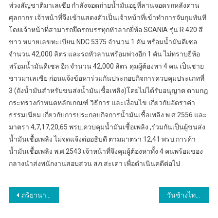
พ่วงสัญชาติมาเลเซีย กำลังจอดถ่ายน้ำมันอยู่ที่ลานจอดรถหลังด่าน
ศุลกากร เจ้าหน้าที่จึงเข้าแสดงตัวเป็นเจ้าหน้าที่เข้าทำการจับกุมทันที
โดยเจ้าหน้าที่สามารถยึดรถบรรทุกหัวลากยี่ห้อ SCANIA รุ่น R 420 สี
ขาว หมายเลขทะเบียน NDC 5375 จำนวน 1 คัน พร้อมน้ำมันดีเซล
จำนวน 42,000 ลิตร และรถหัวลานพร้อมพ่วงอีก 1 คัน ไม่ทราบยี่ห้อ
พร้อมน้ำมันดีเซล อีก จำนวน 42,000 ลิตร คุมผู้ต้องหา 4 คน เป็นชาย
ชาวมาเลเซีย ก่อนแจ้งข้อหาร่วมกันประกอบกิจการควบคุมประเภทที่
3 (ถังน้ำมันสำหรับขนส่งน้ำมันเชื้อเพลิง)โดยไม่ได้รับอนุญาต ตามกฎ
กระทรวงกำหนดหลักเกณฑ์ วิธีการ และเงื่อนไข เกี่ยวกับอัตราค่า
ธรรมเนียม เกี่ยวกับการประกอบกิจการน้ำมันเชื้อเพลิง พ.ศ.2556 และ
มาตรา 4,7,17,20,65 พรบ.ควบคุมน้ำมันเชื้อเพลิง ,ร่วมกันเป็นผู้ขนส่ง
น้ำมันเชื้อเพลิง ไม่จดแจ้งต่ออธิบดี ตามมาตรา 12,41 พรบ.การค้า
น้ำมันเชื้อเพลิง พ.ศ.2543 เจ้าหน้าที่จึงคุมผู้ต้องหาทั้ง 4 คนพร้อมของ
กลางนำส่งพนักงานสอบสวน สภ.สะเดา เพื่อดำเนินคดีต่อไป
แนะแนว
ภริยานายกฯ เศรษฐา นำคณะกรรมการคณะคู่สมรสคณะรัฐมนตรี เยี่ยมชมสถานที่สำคัญ 3 ศาสนา จ.ปัตตานี
วันช้างไทย สวนนงนุชพัทยา จัดพิธีฮ้องขวัญ พร้อมจัดเค้กผลไม้ยักษ์กว่า 3 ตัน
เรื่อง