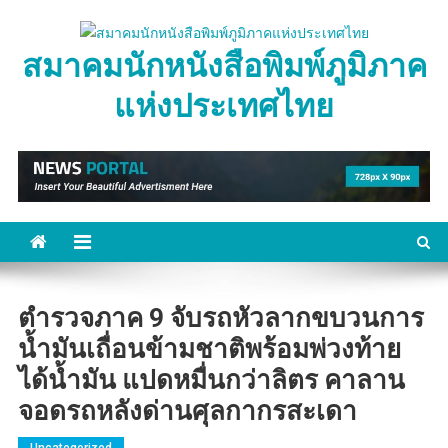
Skip
to
สมาคมนักหนังสือพิมพ์ภูมิภาค
content
แห่งประเทศไทย
ตำรวจภาค 9 จับรถหัวลากขบวนการ
น้ำมันเถื่อนข้ามชาติพร้อมพ่วงท้าย
ได้น้ำมัน แปดหมื่นกว่าลิตร คาลาน
จอดรถหลังด่านศุลกากรสะเดา
Uncategorized