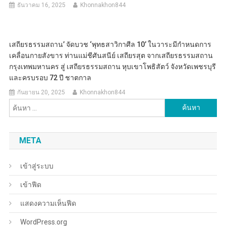
ธันวาคม 16, 2025
Khonnakhon844
เสถียรธรรมสถาน’ จัดบวช ‘พุทธสาวิกาศีล 10’ ในวาระมีกำหนดการ
เคลื่อนกายสังขาร ท่านแม่ชีศันสนีย์ เสถียรสุต จากเสถียรธรรมสถาน
กรุงเทพมหานคร สู่ เสถียรธรรมสถาน หุบเขาโพธิสัตว์ จังหวัดเพชรบุรี
และครบรอบ 72 ปี ชาตกาล
กันยายน 20, 2025
Khonnakhon844
ค้นหา
สำหรับ:
META
เข้าสู่ระบบ
เข้าฟีด
แสดงความเห็นฟีด
WordPress.org