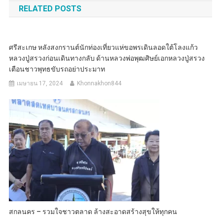
RELATED POSTS
ศรีสะเกษ หลังสงกรานต์นักท่องเที่ยวแห่ขอพรเดินลอดใต้โลงแก้ว
หลวงปู่สรวงก่อนเดินทางกลับ ด้านหลวงพ่อพุฒศิษย์เอกหลวงปู่สรวง
เตือนชาวพุทธขับรถอย่าประมาท
เมษายน 17, 2024
Khonnakhon844
สกลนคร – รวมใจชาวตลาด ล้างสะอาดสร้างสุขให้ทุกคน