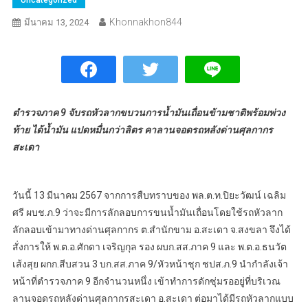
Khonnakhon844
มีนาคม 13, 2024
ตำรวจภาค 9 จับรถหัวลากขบวนการน้ำมันเถื่อนข้ามชาติพร้อมพ่วง
ท้าย ได้น้ำมัน แปดหมื่นกว่าลิตร คาลานจอดรถหลังด่านศุลกากร
สะเดา
วันนี้ 13 มีนาคม 2567 จากการสืบทราบของ พล.ต.ท.ปิยะวัฒน์ เฉลิม
ศรี ผบช.ภ.9 ว่าจะมีการลักลอบการขนน้ำมันเถื่อนโดยใช้รถหัวลาก
ลักลอบเข้ามาทางด่านศุลกากร ต.สำนักขาม อ.สะเดา จ.สงขลา จึงได้
สั่งการให้ พ.ต.อ.ศักดา เจริญกุล รอง ผบก.สส.ภาค 9 และ พ.ต.อ.ธนวัต
เส้งสุย ผกก.สีบสวน 3 บก.สส.ภาค 9/หัวหน้าชุก ชปส.ภ.9 นำกำลังเจ้า
หน้าที่ตำรวจภาค 9 อีกจำนวนหนึ่ง เข้าทำการดักซุ่มรออยู่ที่บริเวณ
ลานจอดรถหลังด่านศุลกากรสะเดา อ.สะเดา ต่อมาได้มีรถหัวลากแบบ