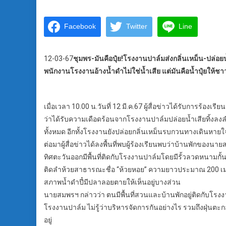
Facebook
Twitter
Line
12-03-67
ชุมพร-มันคือปุ๋ย!โรงงานปาล์มส่งกลิ่นเหม็น-ปล่อ
พนักงานโรงงานอ้างน้ำดำไม่ใช่น้ำเสีย แต่มันคือน้ำปุ๋ยให้ชา
เมื่อเวลา 10.00 น.วันที่ 12 มี.ค.67 ผู้สื่อข่าวได้รับการร้อ
ว่าได้รับความเดือดร้อนจากโรงงานปาล์มปล่อยน้ำเสียทิ้งลง
ทั้งหมด อีกทั้งโรงงานยังปล่อยกลิ่นเหม็นรบกวนทางเดินหา
ต่อมาผู้สื่อข่าวได้ลงพื้นที่พบผู้ร้องเรียนพบว่าบ้านพักของน
ทิศตะวันออกมีพื้นที่ติดกับโรงงานปาล์มโดยมีรั้วลวดหนามกั้
ติดลำห้วยสาธารณะชื่อ “ห้วยหอย” ความยาวประมาณ 200 เม
สภาพน้ำดำปี๋มีปลาลอยตายให้เห็นอยู่บางส่วน
นายสมพรฯ กล่าวว่า ตนมีพื้นที่สวนและบ้านพักอยู่ติดกับ
โรงงานปาล์ม ไม่รู้ว่าบริหารจัดการกันอย่างไร รวมถึงฝุ่นตะกอ
อยู่