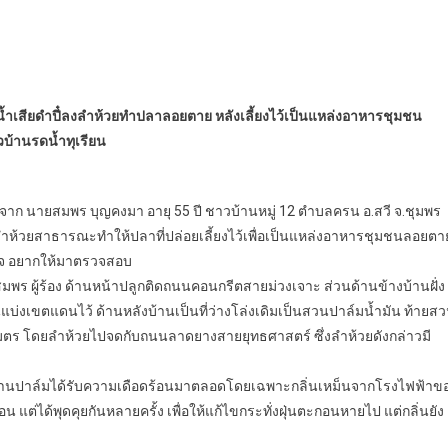
ยน้ำเสียดำปี๋ลงลำห้วยทำปลาลอยตาย หลังเลี้ยงไว้เป็นแหล่งอาหารชุมชน
วบ้านรดน้ำทุเรียน
งเรียนจาก นายสมพร บุญคงมา อายุ 55 ปี ชาวบ้านหมู่ 12 ตำบลครน อ.สวี จ.ชุมพร
ลำห้วยสาธารณะทำให้ปลาที่ปล่อยเลี้ยงไว้เพื่อเป็นแหล่งอาหารชุมชนลอยตา
ยใจ อยากให้มาตรวจสอบ
ายสมพร ผู้ร้อง ด้านหน้าปลูกติดถนนคอนกรีตสายม่วงเจาะ ส่วนด้านข้างบ้านฝั่ง
นแบ่งเขตแดนไว้ ด้านหลังบ้านเป็นที่ว่างโล่งเดิมเป็นสวนปาล์มน้ำมัน ท้ายส
ตร โดยลำห้วยไปจดกับถนนลาดยางสายยุทธศาสตร์ ซึ่งลำห้วยดังกล่าวมี
โรงงานปาล์มได้รับความเดือดร้อนมาตลอดโดยเฉพาะกลิ่นเหม็นจากโรงไฟฟ้าข
น แต่ได้พุดคุยกันหลายครั้ง เพื่อให้แก้ไขกระทั่งฝุ่นตะกอนหายไป แต่กลิ่นยัง