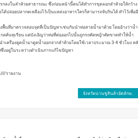
รั้งแรกลงในลำห้วยสาธารณะ ซึ่งก่อนหน้านี้ตนได้ทำการขุดลอกลำห้วยให้กว้าง
ั้งได้ปล่อยปลากดเหลืองไว้เป็นแหล่งอาหารใครก็สามารถจับกินได้ ทำไว้เพื่อม
้นที่มาตรวจสอบจุดที่เป็นปัญหาเช่นกันนำท่อสายน้ำมาด้วย โดยอ้างว่าน้ำ
้านรดต้นทุเรียน แต่บังเอิญว่าท่อที่ต่อออกไปนั้นถูกรถตัดหญ้าตัดขาดทำให้น้ำ
ยนำเครื่องดูดน้ำมาดูดน้ำออกจากลำห้วยโดยใช้เวลาประมาณ 3-4 ชั่วโมง หล
ึ่งอยู่ในระหว่างดำเนินการแก้ไขปัญหา
9////รายงาน
จังหวัดน่านชูสินค้าอัตลักษณ์คุณภาพมาตรฐาน ภายใต้ตราสัญลักษณ์ผลิตภัณฑ์จังหวัดน่าน “น่านแบรนด์”