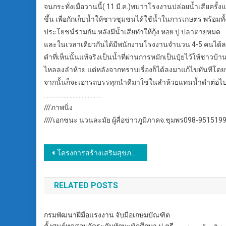
จนกระทั่งเมื่อวานนี้( 11 มี.ค.)พบว่าโรงงานปล่อยน้ำเสียค
ขึ้น เพื่อกักเก็บน้ำให้ชาวชุมชนได้ใช้น้ำในการเกษตร พร้อมท
ประโยชน์ร่วมกัน หลังมีน้ำเสียทำให้กุ้ง หอย ปู ปลาตายหมด
และในเวลาเดียวกันได้มีพนักงานโรงงานจำนวน 4-5 คนได้ลงพื
ดำที่เห็นนั้นแท้จริงเป็นน้ำที่ผ่านการหมักเป็นปุ๋ยไว้ให้ชาวบ
ไหลลงลำห้วย แต่หลังจากทราบเรื่องก็ได้ลงมาแก้ไขทันทีโด
จากนั้นก็จะเอารถบรรทุกนำดีมาใช่ในลำห้วยแทนน้ำดำต่อไปซ
………………………………..
///ภาพนิ่ง
////เอกชนะ นวนละมัย ผู้สื่อข่าวภูมิภาคจ.ชุมพร098-951519
แนะแนว
โครงการสร้างเสริมสุขภาพประชาชนด้วยการออกกำลังกายด้วย
เรื่อง
RELATED POSTS
กรมพัฒนาฝีมือแรงงาน จับมือเกษมบัณฑิต
ตั้งศูนย์ทดสอบวัดระดับทักษะนักศึกษา ป.ตรี