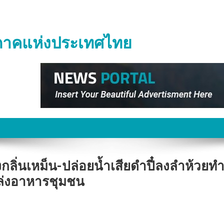
ิภาคแห่งประเทศไทย
งกลิ่นเหม็น-ปล่อยน้ำเสียดำปี๋ลงลำห้วยท
หล่งอาหารชุมชน