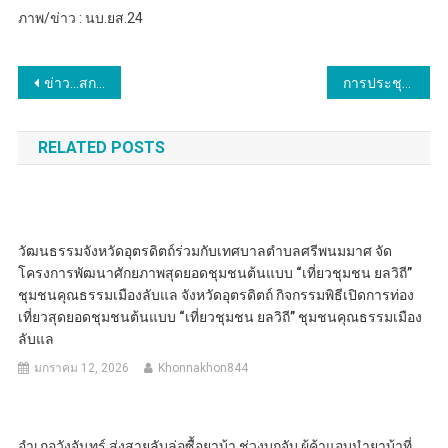
ภาพ/ข่าว : นบ.ยส.24
แนะแนว
ข่าว…สกลนคร มูลนิธิดับเบิ้ลยูดับเบิ้ลยูเอฟ (WWF Foundation) ได้จัดการประชุมสรุปผลดำเนินการที่ผ่านมาในการทำงานพัฒนาหนองหาร
การประชุมคณะกรรมการการศึกษาขององค์การบริหารส่วนจังหวัดสงขลา
เรื่อง
RELATED POSTS
วัฒนธรรมจังหวัดอุตรดิตถ์ร่วมกับเทศบาลตำบลศรีพนมมาศ จัด
โครงการพัฒนาศักยภาพสุดยอดชุมชนต้นแบบ “เที่ยวชุมชน ยลวิถี”
ชุมชนคุณธรรมเมืองลับแล จังหวัดอุตรดิตถ์ กิจกรรมพิธีเปิดการท่อง
เที่ยวสุดยอดชุมชนต้นแบบ “เที่ยวชุมชน ยลวิถี” ชุมชนคุณธรรมเมือง
ลับแล
มกราคม 12, 2026
Khonnakhon844
อำเภอวังจันทร์ ส่งสายลับล่อซื้อยาบ้า ช่วงบุกจับ ผู้ค้าแอบนำยาบ้าที่