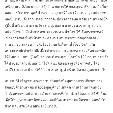
ปรามยาเสพติด สารตั้งต้นและเคมีภัณฑ์ชายแดนภาคตะวันออกเฉียง
เหนือ (มทภ.2/ผบ.นบ.ยส.24) อำนวยการให้ กกล.สุรนารี/ส่วนสกัดกั้นฯ
ตอนล่าง/บก.ควบคุมที่ 4 /ทก.กกล.สุรนารี/ สน.เรือเขมราฐ (หน่วยงาน
หลัก) ได้รับแจ้งจากแหล่งข่าวว่าจะมีการลักลอบลำเลียงยาเสพติดเข้า
สู่พื้นที่ บริเวณท่าทรายวัชระ บ.บุ่งข้อง ต.นาแวง อ.เขมราฐ จว.อ.บ.
หน่วยจึงจัดกำลังทำการลาดตระเวนทางน้ำ โดยใช้เรือตรวจการณ์
เข้าตรวจสอบพื้นที่เป้าหมาย ต่อมา จนท. ตรวจพบวัตถุต้องสงสัย
จำนวน 8 กระสอบ วางทิ้งไว้บริเวณริมฝั่งแม่น้ำโขง จึงนำเรือ
ตรวจการณ์เข้าเทียบฝั่งเพื่อเข้าตรวจสอบ สามารถตรวจยึดยาเสพติด
ให้โทษประเภท 1 (ไอซ์) จำนวน 8 กระสอบ น้ำหนัก 193 กก. หน่วยฯ จึง
ได้นำของกลางทั้งหมด มาไว้ที่ สน.เรือเขมราฐ เพื่อตรวจนับ โดย
ละเอียด และจะนำส่งให้กับ สภ.เขมราฐ ดำเนินคดีตามกฎหมายต่อไป
นบ.ยส.24 เชิญชวนประชาชนร่วมแจ้งข้อมูลข่าวสาร เกี่ยวกับการ
ลักลอบค้ายาเสพติด หรือข้อมูลผู้ค้ายาเสพติด ผ่านเจ้าหน้าที่หน่วย
กำลังทหารทุกหน่วย และส่วนราชการที่เกี่ยวข้อง ได้ตลอด 24 ชั่วโมง
เพื่อให้ปัญหายาเสพติดลดลง และพี่น้องประชาชนมีความปลอดภัยใน
ชีวิต และทรัพย์สิน อย่างยั่งยืนต่อไป