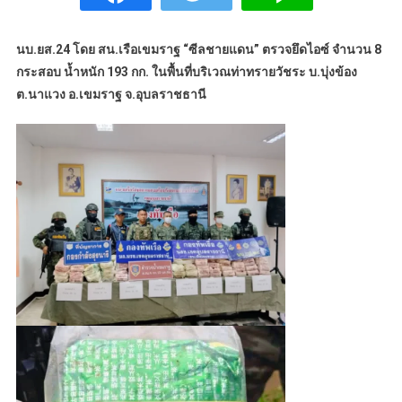
นบ.ยส.24 โดย สน.เรือเขมราฐ “ซีลชายแดน” ตรวจยึดไอซ์ จำนวน 8
กระสอบ น้ำหนัก 193 กก. ในพื้นที่บริเวณท่าทรายวัชระ บ.บุ่งข้อง
ต.นาแวง อ.เขมราฐ จ.อุบลราชธานี