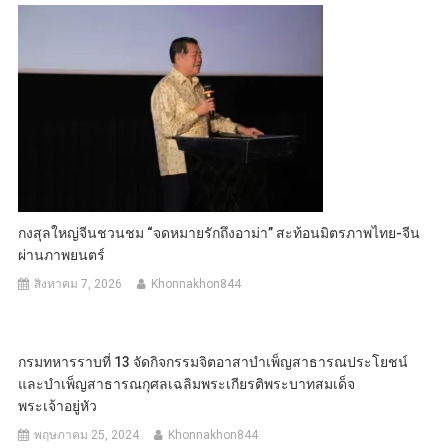
กงสุลใหญ่จีนชวนชม “จดหมายรักถึงอาม่า” สะท้อนมิตรภาพไทย-จีน
ผ่านภาพยนตร์
สิงหาคม 7, 2026
Khonnakhon844
กรมทหารราบที่ 13 จัดกิจกรรมจิตอาสาบำเพ็ญสาธารณประโยชน์
และบำเพ็ญสาธารณกุศลเฉลิมพระเกียรติพระบาทสมเด็จ
พระเจ้าอยู่หัว
พฤษภาคม 25, 2024
Khonnakhon844