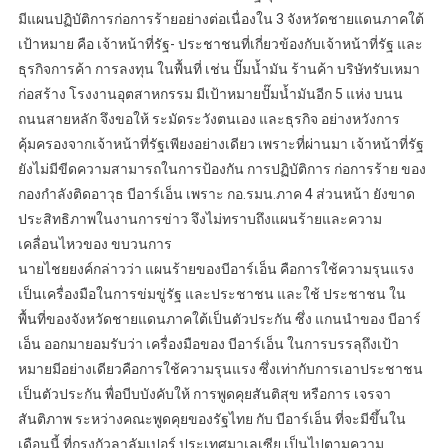
มีแผนปฏิบัติการก่อการร้ายอย่างต่อเนื่องใน 3 จังหวัดชายแดนภาคใต้
เป้าหมาย คือ เจ้าหน้าที่รัฐ- ประชาชนที่เกี่ยวข้องกับเจ้าหน้าที่รัฐ และ
ธุรกิจการค้า การลงทุน ในพื้นที่ เช่น ปั๊มน้ำมัน ร้านค้า บริษัทรับเหมา
ก่อสร้าง โรงงานอุตสาหกรรม มีเป้าหมายปั๊มน้ำมันอีก 5 แห่ง บนน
ถนนสายหลัก จึงขอให้ ระมัดระวังตนเอง และธุรกิจ อย่างหวังการ
คุ้มครองจากเจ้าหน้าที่รัฐเพียงอย่างเดียว เพราะที่ผ่านมา เจ้าหน้าที่รัฐ
ยังไม่มีขีดความสามารถในการป้องกัน การปฏิบัติการ ก่อการร้าย ของ
กองกำลังติดอาวุธ บีอาร์เอ็น เพราะ กอ.รมน.ภาค 4 ส่วนหน้า ยังขาด
ประสิทธิภาพในงานการข่าว จึงไม่ทราบถึงแผนร้ายและความ
เคลื่อนไหวของ ขบวนการ
นายไชยยงค์กล่าวว่า แผนร้ายของบีอาร์เอ็น คือการใช้ความรุนแรง
เป็นเครื่องมือในการข่มขู่รัฐ และประชาชน และใช้ ประชาชน ใน
พื้นที่ของจังหวัดชายแดนภาคใต้เป็นตัวประกัน ซึ่ง แกนนำของ บีอาร์
เอ็น ออกมายอมรับว่า เครื่องมือของ บีอาร์เอ็น ในการบรรลุถึงเป้า
หมายมีอย่างเดียวคือการใช้ความรุนแรง ซึ่งเท่ากับการเอาประชาชน
เป็นตัวประกัน พื่อบีบบังคับให้ การพูดคุยสันติสุข หรือการ เจรจา
สันติภาพ ระหว่างคณะพูดคุยของรัฐไทย กับ บีอาร์เอ็น ที่จะมีขึ้นใน
เดือนนี้ ที่กรุงกัวลาลัมเปอร์ ประเทศมาเลเซีย เป็นไปตามความ