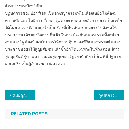
ต้องการของบีอาร์เอ็น
ปฏิบัติการของ บีอาร์เอ็น เป็นอาชญากรรมที่ไม่เลือกเหยื่อ ไม่ต้องมี
ความขัดแย้ง ไม่มีการเรียกค่าคุ้มครอง ทุกคน ทุกกิจการ ต่างเป็นเหยื่อ
ได้โดยไม่ต้องมีสาเหตุ ซึ่งเป็นเรื่องที่เป็น อันตรายอย่างยิ่ง จึงขอให้
ประชาชน เจ้าของกิจการ ตื่นตัว ในการป้องกันตนเอง รวมทั้งหน่วย
งานของรัฐ ต้องมีแผนในการให้ความคุ้มครองชีวิตและทรัพย์สินของ
ประชาชนอย่าให้สูญเสีย ซ้ำแล้วซ้ำอีก โดยเฉพาะในห้วง ก่อนมีการ
พูดคุยสันติสุข ระหว่างคณะพูดคุยของรัฐไทยกับบีอาร์เอ็น ที่มี รัฐบาล
มาเลเซีย เป็นผู้อำนวยความสะดวก
แนะแนว
ศูนย์คุณธรรม มอบรางวัล Thailand Moral Awards แก่ พลตำรวจเอก สมพงษ์ ชิงดวง ต้นแบบของผู้พิทักษ์สันติราษฎร์หัวใจคุณธรรม
วุฒิสภาจัดงานแถลงผลงานในโอกาสครบรอบ 2 ปี ครอบคลุม 4 เสาหลักการพัฒนาประเทศ เศรษฐกิจ สังคม ความมั่นคง และทรัพยากรธรรมชาติและสิ่งแวดล้อม
เรื่อง
RELATED POSTS