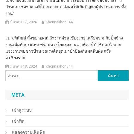
เบิกจ่ายงบประมาณล่าช้าเป็นผลจากระเบียบการจัดซื้อจัดจ้าง การ
กำหนดราคากลางที่ไม่เหมาะสม ส่งผลให้เกิดปัญหาผู้ประกอบการ ทิ้ง
งาน”
มีนาคม 17, 2026
Khonnakhon844
รมว.พิพัฒน์ สั่งขยายผล! ล้างรถด่วนเชียงราย เตรียมร่วมกับปั้มจ้าง
งานเพิ่มทั่วประเทศ พร้อมห่วงใยแรงงานเอาท์ดอร์ กำชับเครือข่าย
แรงงานพบชาวบ้าน รณรงค์หยุดเผาป่าป้องกันมลพิษฝุ่นควัน
จ.เชียงราย
มีนาคม 18, 2024
Khonnakhon844
ค้นหา
สำหรับ:
META
เข้าสู่ระบบ
เข้าฟีด
แสดงความเห็นฟีด