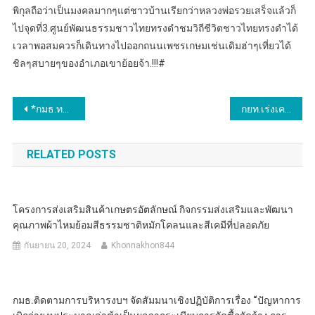
พิกุลถือว่าเป็นมงคลมากๆแต่ชาวบ้านเรียกว่าหลวงพ่อรวยเสร็จแล้วก็
ไปจุดที่3.ศูนย์พัฒนธรรมชาวไทยทรงดำชมวิถีชีวิตชาวไทยทรงดำได้
เวลาพอสมควรก็เดินทางไปออกถนนเพชรเกษมเช่นเดิมฮ่าๆเที่ยวได้
ชิลๆสบายๆของอำเภอเขาย้อยจ้า.!!!#
แนะแนว
*กมธ.ทหารฯ วุฒิสภา ลงพื้นที่ติดตามงานและตรวจเยี่ยมหน่วยบัญชาการต่อสู้อากาศยานและรักษาฝั่ง (สอ.รฝ.) อำเภอสัตหีบ จังหวัดชลบุรี ***
กยท.เร่งเครื่องผลิตปุ๋ยอินทรีย์เม็ด รับสูตร 70:30 ลดต้นทุนสวนยาง สกัดเสี่ยงปุ๋ยเคมีขาดแคลน
เรื่อง
RELATED POSTS
โครงการส่งเสริมสินค้าเกษตรอัตลักษณ์ กิจกรรมส่งเสริมและพัฒนา
คุณภาพผ้าไหมย้อมสีธรรมชาติหมักโคลนและสีเคมีที่ปลอดภัย
กันยายน 20, 2024
Khonnakhon844
กมธ.ติดตามการบริหารงบฯ จัดสัมมนาเชิงปฏิบัติการเรื่อง “ปัญหาการ