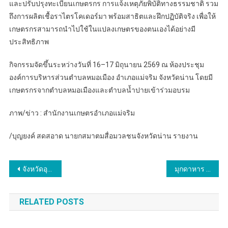
และปรับปรุงทะเบียนเกษตรกร การแจ้งเหตุภัยพิบัติทางธรรมชาติ รวม
ถึงการผลิตเชื้อราไตรโคเดอร์มา พร้อมสาธิตและฝึกปฏิบัติจริง เพื่อให้
เกษตรกรสามารถนำไปใช้ในแปลงเกษตรของตนเองได้อย่างมี
ประสิทธิภาพ
กิจกรรมจัดขึ้นระหว่างวันที่ 16–17 มิถุนายน 2569 ณ ห้องประชุม
องค์การบริหารส่วนตำบลหมอเมือง อำเภอแม่จริม จังหวัดน่าน โดยมี
เกษตรกรจากตำบลหมอเมืองและตำบลน้ำปายเข้าร่วมอบรม
ภาพ/ข่าว : สำนักงานเกษตรอำเภอแม่จริม
/บุญยงค์ สดสอาด นายกสมาตมสื่อมวลชนจังหวัดน่าน รายงาน
แนะแนว
จังหวัดอุตรดิตถ์ ดำเนินการคัดสรรกิจกรรมพัฒนาชุมชนดีเด่นระดับจังหวัด ประจำปี 2569 (รอบสุดท้าย วันที่ 2)
มุกดาหาร ตม มุกดาหาร ส่งตัวผู้ต้องหาคดีสำคัญตามหมายจับของ สปป ลาว
เรื่อง
RELATED POSTS