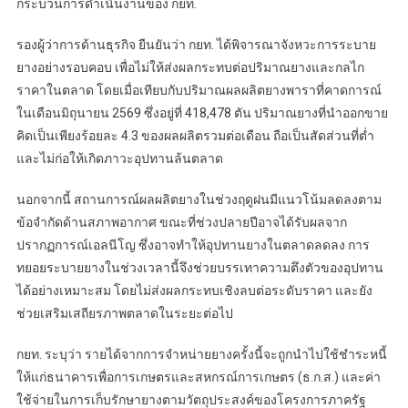
กระบวนการดำเนินงานของ กยท.
รองผู้ว่าการด้านธุรกิจ ยืนยันว่า กยท. ได้พิจารณาจังหวะการระบาย
ยางอย่างรอบคอบ เพื่อไม่ให้ส่งผลกระทบต่อปริมาณยางและกลไก
ราคาในตลาด โดยเมื่อเทียบกับปริมาณผลผลิตยางพาราที่คาดการณ์
ในเดือนมิถุนายน 2569 ซึ่งอยู่ที่ 418,478 ตัน ปริมาณยางที่นำออกขาย
คิดเป็นเพียงร้อยละ 4.3 ของผลผลิตรวมต่อเดือน ถือเป็นสัดส่วนที่ต่ำ
และไม่ก่อให้เกิดภาวะอุปทานล้นตลาด
นอกจากนี้ สถานการณ์ผลผลิตยางในช่วงฤดูฝนมีแนวโน้มลดลงตาม
ข้อจำกัดด้านสภาพอากาศ ขณะที่ช่วงปลายปีอาจได้รับผลจาก
ปรากฏการณ์เอลนีโญ ซึ่งอาจทำให้อุปทานยางในตลาดลดลง การ
ทยอยระบายยางในช่วงเวลานี้จึงช่วยบรรเทาความตึงตัวของอุปทาน
ได้อย่างเหมาะสม โดยไม่ส่งผลกระทบเชิงลบต่อระดับราคา และยัง
ช่วยเสริมเสถียรภาพตลาดในระยะต่อไป
กยท. ระบุว่า รายได้จากการจำหน่ายยางครั้งนี้จะถูกนำไปใช้ชำระหนี้
ให้แก่ธนาคารเพื่อการเกษตรและสหกรณ์การเกษตร (ธ.ก.ส.) และค่า
ใช้จ่ายในการเก็บรักษายางตามวัตถุประสงค์ของโครงการภาครัฐ