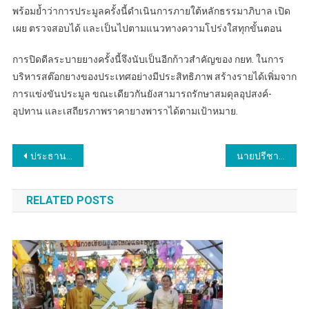
พร้อมย้ำว่าการประมูลครั้งนี้ดำเนินการภายใต้หลักธรรมาภิบาล เปิด
เผย ตรวจสอบได้ และเป็นไปตามแนวทางความโปร่งใสทุกขั้นตอน
การปิดดีลระบายยางครั้งนี้จึงนับเป็นอีกก้าวสำคัญของ กยท. ในการ
บริหารสต๊อกยางของประเทศอย่างมีประสิทธิภาพ สร้างรายได้เพิ่มจาก
การแข่งขันประมูล ขณะเดียวกันยังสามารถรักษาสมดุลอุปสงค์-
อุปทาน และเสถียรภาพราคายางพาราได้ตามเป้าหมาย.
แนะแนว
ประธาน​สภา​อุตสาหกรรม​ท่องเที่ยว​จังหวัด​มุกดาหาร​ เข้าร่วมพิธีบำเพ็ญกุศลสวดพระอภิธรรมเพื่ออุทิศถวายแด่สมเด็จพระเจ้าลูกเธอ เจ้าฟ้าพัชรกิติยาภา นเรนทิราเทพยวดี กรมหลวงราชสาริณีสิริพัชร มหาวัชรราชธิดา
นายปรีชา สถิตย์เรืองศักดิ์ / หาดใหญ่ จ.สงขลา นายกสมาคมโรงแรม หาดใหญ่-สงขลา ร้อง สว. ช่วยจี้รัฐ แก้ปัญหาความล้าช้าในการให้บริการนักท่องเที่ยว ที่ด่านพรมแดนสะเดา
เรื่อง
RELATED POSTS