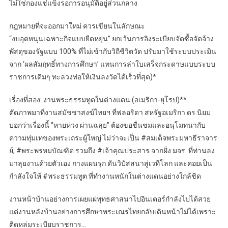
ไม่ใช่กองแช่แข็งรอการอนุมัติอยู่ส่วนกลาง
กฎหมายที่จะออกมาใหม่ ควรเขียนในลักษณะ
“งบอุดหนุนเฉพาะกิจแบบยืดหยุ่น” ยกเว้นการอิงระเบียบจัดซื้อจัดจ้าง
พัสดุของรัฐแบบ 100% ที่ไม่เข้ากับวิถีชีวิตวัด ปรับมาใช้ระบบประเมิน
จาก ‘ผลสัมฤทธิ์ทางการศึกษา’ แทนการล่าใบเสร็จกระดาษแบบระบบ
ราชการเดิมๆ ทะลวงท่อให้เงินลงวัดได้เร็วที่สุด)*
เรื่องที่สอง: งานพระธรรมทูตในต่างแดน (อเมริกา-ยุโรป)**
ตัดภาพมาที่งานสมัชชาสงฆ์ไทยฯ ที่ฟลอริดา สหรัฐอเมริกา ดร.นิยม
บอกว่าเรื่องนี้ “หายห่วง ผ่านฉลุย” ต้องขอชื่นชมและอนุโมทนากับ
ความทุ่มเทของพระเถระผู้ใหญ่ ไม่ว่าจะเป็น #สมเด็จพระมหาธีราจาร
ย์, #พระพรหมบัณฑิต รวมถึง #เจ้าคุณประสาร จากฝั่ง มจร. ที่ท่านลง
มาลุยงานด้วยตัวเอง กางแผนรุก ดันวิปัสสนาสู่เวทีโลก และคอยเป็น
กำลังใจให้ #พระธรรมทูต ที่ทำงานหนักในต่างแดนอย่างใกล้ชิด
งานหน้าบ้านอย่างการเผยแผ่พุทธศาสนาไปอินเตอร์กำลังไปได้สวย
แต่งานหลังบ้านอย่างการศึกษาพระเณรไทยกลับเดินหน้าไม่ได้เพราะ
ติดหล่มระเบียบราชการ…