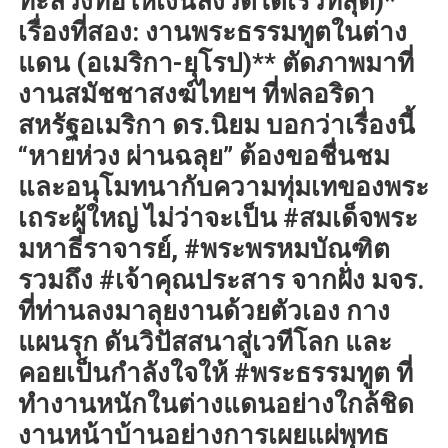
ทะลวงท่อให้เงินลงวัดได้เร็วที่สุด)*
เรื่องที่สอง: งานพระธรรมทูตในต่าง
แดน (อเมริกา-ยุโรป)** ตัดภาพมาที่
งานสมัชชาสงฆ์ไทยฯ ที่ฟลอริดา
สหรัฐอเมริกา ดร.นิยม บอกว่าเรื่องนี้
“หายห่วง ผ่านฉลุย” ต้องขอชื่นชม
และอนุโมทนากับความทุ่มเทของพระ
เถระผู้ใหญ่ ไม่ว่าจะเป็น #สมเด็จพระ
มหาธีราจารย์, #พระพรหมบัณฑิต
รวมถึง #เจ้าคุณประสาร จากฝั่ง มจร.
ที่ท่านลงมาลุยงานด้วยตัวเอง กาง
แผนรุก ดันวิปัสสนาสู่เวทีโลก และ
คอยเป็นกำลังใจให้ #พระธรรมทูต ที่
ทำงานหนักในต่างแดนอย่างใกล้ชิด
งานหน้าบ้านอย่างการเผยแผ่พุทธ