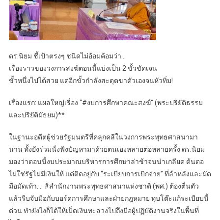
ดร.นิยม ชี้เป้าตรงๆ ชนิดไม่อ้อมค้อมว่า…
เรื่องราวของวงการสงฆ์ตอนนี้แบ่งเป็น 2 ขั้วชัดเจน
ขั้วหนึ่งไปได้สวย แต่อีกขั้วกำลังสะดุดขาตัวเองจนหัวทิ่ม!
เรื่องแรก: แผลใหญ่เรื่อง “#งบการศึกษาคณะสงฆ์” (พระปริยัติธรรม
และปริยัติมัธยม)**
ในฐานะอดีตผู้ช่วยรัฐมนตรีที่คลุกคลีในวงการพระพุทธศาสนามา
นาน ทั้งยังร่วมนั่งฟังปัญหามาด้วยตนเองหลายต่อหลายครั้ง ดร.นิยม
มองว่าตอนนี้งบประมาณบริหารการศึกษาล่าช้าจนน่าเกลียด ต้นตอ
ไม่ใช่รัฐไม่มีเงินให้ แต่ติดอยู่กับ “ระเบียบการเบิกจ่าย” ที่ล้าหลังและมัด
มือมัดเท้า…. #สำนักงานพระพุทธศาสนาแห่งชาติ (พศ.) ต้องตื่นตัว
แล้วรีบจับมือกับบอร์ดการศึกษาและฝ่ายกฎหมาย ทุบโต๊ะแก้ระเบียบนี้
ด่วน ทำยังไงก็ได้ให้เม็ดเงินทะลวงไปถึงมือผู้ปฏิบัติงานจริงในพื้นที่