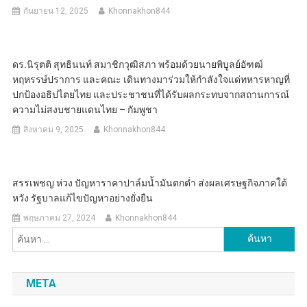
กันยายน 12, 2025
Khonnakhon844
ดร.นิรุตติ สุทธินนท์ สมาชิกวุฒิสภา พร้อมด้วยนายพิบูลย์อัฑฒ์
หฤหรรษ์ปราการ และคณะ เดินทางมาร่วมให้กำลังใจแด่ทหารหาญที่
ปกป้องอธิปไตยไทย และประชาชนที่ได้รับผลกระทบจากสถานการณ์
ความไม่สงบชายแดนไทย – กัมพูชา
สิงหาคม 9, 2025
Khonnakhon844
สรรเพชญ ห่วง ปัญหาราคาปาล์มน้ำมันตกต่ำ ส่งผลเศรษฐกิจภาคใต้
หวัง รัฐบาลแก้ไขปัญหาอย่างยั่งยืน
พฤษภาคม 27, 2024
Khonnakhon844
ค้นหา
สำหรับ:
META