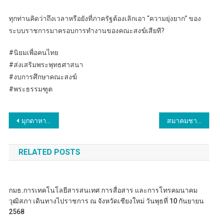
ทุกท่านคิดว่าถึงเวลาหรือยังที่ภาครัฐต้องเลิกเอา “ความยุ่งยาก” ของ
ระบบราชการมาครอบการทำงานของคณะสงฆ์เสียที?
#นิยมเพื่อคนไทย
#ส่งเสริมพระพุทธศาสนา
#งบการศึกษาคณะสงฆ์
#พระธรรมฑูต
แนะแนว
มุกดาหาร เปิดการ ท่องเที่ยวในมิติศาสนา เส้นทาง Unseen Thai Thai ความเชื่อแห่งศรัทธาโขง – นาคา 3 พิภพ
สมาคมชาวอีสานแต่งตั้ง “ดร.นิยม เวชกามา” นั่งกรรมการที่ปรึกษา เสริมบทบาทขับเคลื่อนงานสังคม วัฒนธรรม และพัฒนาคุณภาพชีวิตประชาชน
เรื่อง
RELATED POSTS
กมธ.การเทคโนโลยีสารสนเทศ การสื่อสาร และการโทรคมนาคม
วุฒิสภา เดินทางไปราชการ ณ จังหวัดเชียงใหม่ วันพุธที่ 10 กันยายน
2568