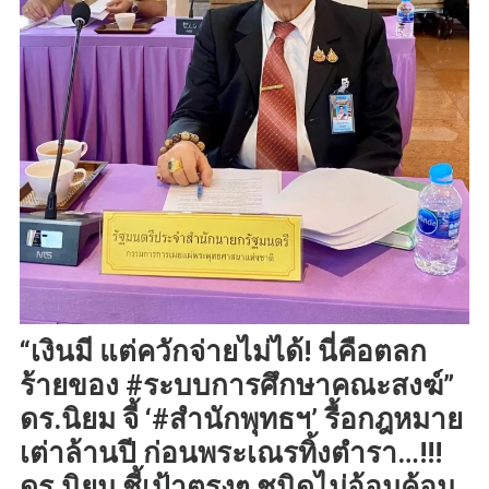
“เงินมี แต่ควักจ่ายไม่ได้! นี่คือตลก
ร้ายของ #ระบบการศึกษาคณะสงฆ์”
ดร.นิยม จี้ ‘#สำนักพุทธฯ’ รื้อกฎหมาย
เต่าล้านปี ก่อนพระเณรทิ้งตำรา…!!!
ดร.นิยม ชี้เป้าตรงๆ ชนิดไม่อ้อมค้อม