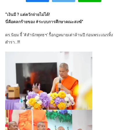
“เงินมี ? แต่ควักจ่ายไม่ได้!
นี่คือตลกร้ายของ #ระบบการศึกษาคณะสงฆ์”
ดร.นิยม จี้ ‘#สำนักพุทธฯ’ รื้อกฎหมายเต่าล้านปี ก่อนพระเณรทิ้ง
ตำรา…!!!