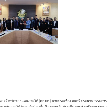
ารบริหารจังหวัดชายแดนภาคใต้ (ศอ.บต.) นายประเทือง มนตรี ประธานกรรมการ
ุ่มภาคใต้ (ตอนล่าง) ลงพื้นที่ จ.ยะลา ในประเด็น การส่งเสริมการพัฒน