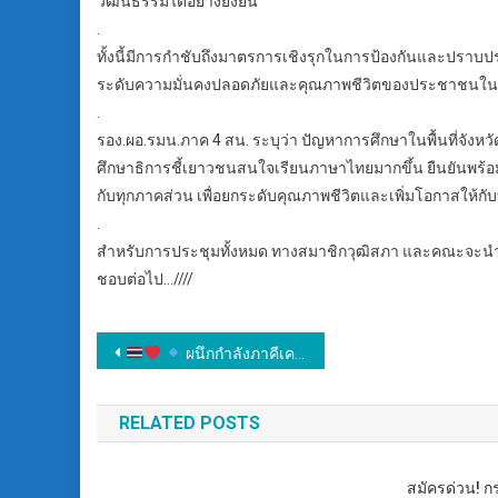
วัฒนธรรมได้อย่างยั่งยืน
.
ทั้งนี้มีการกำชับถึงมาตรการเชิงรุกในการป้องกันและปราบป
ระดับความมั่นคงปลอดภัยและคุณภาพชีวิตของประชาชนในพื้
.
รอง.ผอ.รมน.ภาค 4 สน. ระบุว่า ปัญหาการศึกษาในพื้นที่จั
ศึกษาธิการชี้เยาวชนสนใจเรียนภาษาไทยมากขึ้น ยืนยันพร้อ
กับทุกภาคส่วน เพื่อยกระดับคุณภาพชีวิตและเพิ่มโอกาสให้กับท
.
สำหรับการประชุมทั้งหมด ทางสมาชิกวุฒิสภา และคณะจะนำข้
ชอบต่อไป…////
แนะแนว
ผนึกกำลังภาคีเครือข่าย เติมรอยยิ้มและกำลังใจให้คนพิการและทหารผ่านศึกพิการ
เรื่อง
RELATED POSTS
สมัครด่วน! ก