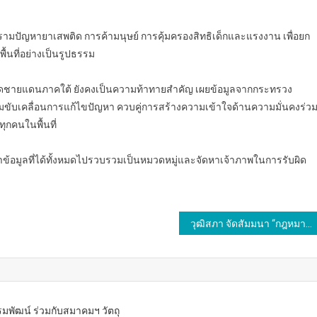
รามปัญหายาเสพติด การค้ามนุษย์ การคุ้มครองสิทธิเด็กและแรงงาน เพื่อยก
นที่อย่างเป็นรูปธรรม
งหวัดชายแดนภาคใต้ ยังคงเป็นความท้าทายสำคัญ เผยข้อมูลจากกระทรวง
มขับเคลื่อนการแก้ไขปัญหา ควบคู่การสร้างความเข้าใจด้านความมั่นคงร่ว
ุกคนในพื้นที่
อมูลที่ได้ทั้งหมดไปรวบรวมเป็นหมวดหมู่และจัดหาเจ้าภาพในการรับผิด
วุฒิสภา จัดสัมมนา “กฎหมายอากาศสะอาดเพื่อลมหายใจแห่งอนาคต” หาทางออกช่วยแก้ปัญหามลพิษทางอากาศ
รมพัฒน์ ร่วมกับสมาคมฯ วัตถุ