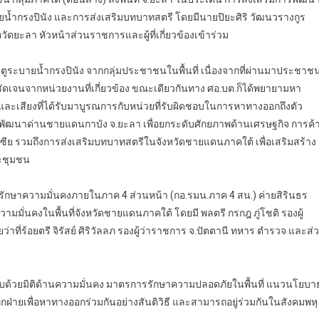
้ำกรงปินัง และการส่งเสริมบทบาทสตรี โดยมีนายปิยะศิริ วัฒนวรางกูร
ัดยะลา หัวหน้าส่วนราชการและผู้ที่เกี่ยวข้องเข้าร่วม
ูระบายน้ำกรงปินัง จากกลุ่มประชาชนในพื้นที่ เนื่องจากที่ผ่านมาประชาช
ัดเจนจากหน่วยงานที่เกี่ยวข้อง ขณะเดียวกันทาง ศอ.บต.ก็ได้พยายามหา
ละเสียงที่ได้รับมาบูรณการกับหน่วยที่รับผิดชอบในการหาทางออกถึงตัว
ะพัฒนาด่านชายแดนกาบัง จ.ยะลา เพื่อยกระดับศักยภาพด้านเศรษฐกิจ การค้
ย รวมถึงการส่งเสริมบทบาทสตรีในจังหวัดชายแดนภาคใต้ เพื่อเสริมสร้าง
ะชุมชน
รักษาความมั่นคงภายในภาค 4 ส่วนหน้า (กอ.รมน.ภาค 4 สน.) ค่ายสิรินธร
มมั่นคงในพื้นที่จังหวัดชายแดนภาคใต้ โดยมี พลตรี กรกฎ ภู่โชติ รองผู้
ี่ร้อยตรี จิรัสย์ ศิริวัลลภ รองผู้ว่าราชการ จ.ปัตตานี ทหาร ตำรวจ และส่
บด้วยมิติด้านความมั่นคง มาตรการรักษาความปลอดภัยในพื้นที่ แนวนโยบา
ายเพื่อหาทางออกร่วมกันอย่างสันติวิธี และสามารถอยู่ร่วมกันในสังคมพหุ