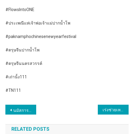
#FlowsIntoONE
#ประเพณีแห่เจ้าพ่อเจ้าแม่ปากน้ำโพ
#paknamphochinesenewyearfestival
#ตรุษจีนปากน้ำโพ
#ตรุษจีนนครสวรรค์
#เถ่านั้ง111
#TN111
แนะแนว
เร่งช่วยเหลือชาวเสาหิน กองทัพไทย ส่ง นพค.36 ลงพื้นที่แม่สะเรียง สำรวจภัยน้ำป่าไหลหลาก มอบน้ำดื่มบรรเทาทุกข์ชาวบ้าน เสาหิน-แม่เจ
นมัสการห่มผ้าพระธาตุดอยตุง ณ แสงแรก ท่ามกลางทะเลหมอกชั้นฟ้า
เรื่อง
RELATED POSTS