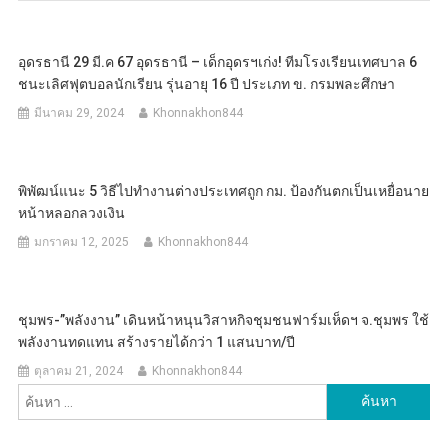
อุดรธานี 29 มี.ค 67 อุดรธานี – เด็กอุดรฯเก่ง! ทีมโรงเรียนเทศบาล 6
ชนะเลิศฟุตบอลนักเรียน รุ่นอายุ 16 ปี ประเภท ข. กรมพละศึกษา
มีนาคม 29, 2024
Khonnakhon844
พิพัฒน์แนะ 5 วิธีไปทำงานต่างประเทศถูก กม. ป้องกันตกเป็นเหยื่อนาย
หน้าหลอกลวงเงิน
มกราคม 12, 2025
Khonnakhon844
ชุมพร-”พลังงาน” เดินหน้าหนุนวิสาหกิจชุมชนฟาร์มเห็ดฯ จ.ชุมพร ใช้
พลังงานทดแทน สร้างรายได้กว่า 1 แสนบาท/ปี
ตุลาคม 21, 2024
Khonnakhon844
ค้นหา
สำหรับ: