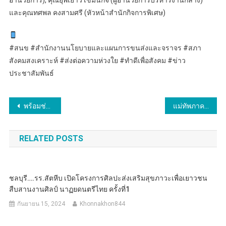
และคุณทศพล คงสามศรี (หัวหน้าสำนักกิจการพิเศษ)
#สนข #สำนักงานนโยบายและแผนการขนส่งและจราจร #สภา
สังคมสงเคราะห์ #ส่งต่อความห่วงใย #ทำดีเพื่อสังคม #ข่าว
ประชาสัมพันธ์
แนะแนว
พร้อมช่วยเหลือผู้ประสบภัย
แม่ทัพภาคที่ 2 เป็นประธานพิธีถวายเครื่องราชสักการะ ถวายราชสดุดี และถวายพระพรชัยมงคลแด่สมเด็จพระนางเจ้าสุทิดา พัชรสุธาพิมลลักษณ พระบรมราชินี เนื่องในโอกาสเฉลิมพระชนมพรรษา 4 รอบ 3 มิถุนายน 2569 ณ ศูนย์ฝึกจิตอาสาภาค 2 จ.สกลนคร พร้อมปิดการฝึกอบรมหลักสูตรจิตอาสา 904 รุ่นที่ 6/2569 และมอบประกาศนียบัตรแก่ผู้สำเร็จการฝึกจำนวน 198 คน
เรื่อง
RELATED POSTS
ชลบุรี….รร.สัตหีบ เปิดโครงการศิลปะส่งเสริมสุขภาวะเพื่อเยาวชน
สืบสานงานศิลป์ นาฏยดนตรีไทย ครั้งที่1
กันยายน 15, 2024
Khonnakhon844