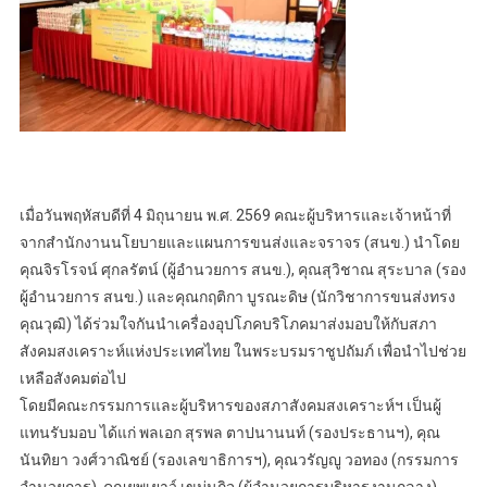
เมื่อวันพฤหัสบดีที่ 4 มิถุนายน พ.ศ. 2569 คณะผู้บริหารและเจ้าหน้าที่
จากสำนักงานนโยบายและแผนการขนส่งและจราจร (สนข.) นำโดย
คุณจิรโรจน์ ศุกลรัตน์ (ผู้อำนวยการ สนข.), คุณสุวิชาณ สุระบาล (รอง
ผู้อำนวยการ สนข.) และคุณกฤติกา บูรณะดิษ (นักวิชาการขนส่งทรง
คุณวุฒิ) ได้ร่วมใจกันนำเครื่องอุปโภคบริโภคมาส่งมอบให้กับสภา
สังคมสงเคราะห์แห่งประเทศไทย ในพระบรมราชูปถัมภ์ เพื่อนำไปช่วย
เหลือสังคมต่อไป
โดยมีคณะกรรมการและผู้บริหารของสภาสังคมสงเคราะห์ฯ เป็นผู้
แทนรับมอบ ได้แก่ พลเอก สุรพล ตาปนานนท์ (รองประธานฯ), คุณ
นันทิยา วงศ์วาณิชย์ (รองเลขาธิการฯ), คุณวรัญญู วอทอง (กรรมการ
อำนวยการ), คุณยุพเยาว์ เขม่นกิจ (ผู้อำนวยการบริหารงานกลาง)