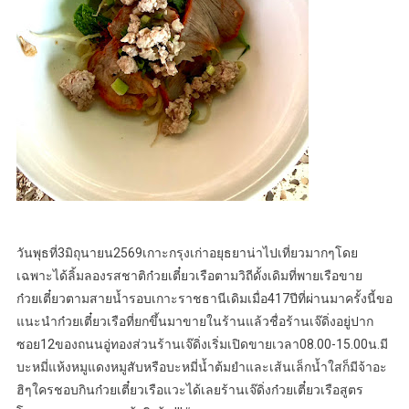
วันพุธที่3มิถุนายน2569เกาะกรุงเก่าอยุธยาน่าไปเที่ยวมากๆโดย
เฉพาะได้ลิ้มลองรสชาติก๋วยเตี๋ยวเรือตามวิถีดั้งเดิมที่พายเรือขาย
ก๋วยเตี๋ยวตามสายน้ำรอบเกาะราชธานีเดิมเมื่อ417ปีที่ผ่านมาครั้งนี้ขอ
แนะนำก๋วยเตี๋ยวเรือที่ยกขึ้นมาขายในร้านแล้วชื่อร้านเจ๊ดิ่งอยู่ปาก
ซอย12ของถนนอู่ทองส่วนร้านเจ๊ดิ่งเริ่มเปิดขายเวลา08.00-15.00น.มี
บะหมี่แห้งหมูแดงหมูสับหรือบะหมี่น้ำต้มยำและเส้นเล็กน้ำใสก็มีจ้าอะ
ฮิๆใครชอบกินก๋วยเตี๋ยวเรือแวะได้เลยร้านเจ๊ดิ่งก๋วยเตี๋ยวเรือสูตร