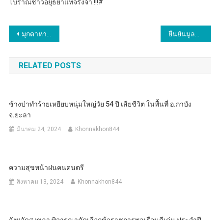
โบราณชาวอยุธยาแท้จริงจ้า.!!!#
แนะแนว
มุกดาหาร ปกครองอำเภอนิคมคำสร้อย จับสึกพระเสพยาบ้า มุกดาหาร – จับสึกมารศาสนา ฝ่ายปกครองอำเภอนิคมคำสร้อยลงพื้นที่ตรวจสอบพระวัดดัง เสพยาเสพติดในพื้นที่ตำบลนาอุดม พบพระภิกษุ 1 รูปผลเป็นบวก
ยืนยันมูลสัตว์เคมีเกษตรทำปลาน้ำลางตาย
เรื่อง
RELATED POSTS
ช้างป่าทำร้ายเหยียบหนุ่มใหญ่วัย 54 ปี เสียชีวิต ในพื้นที่ อ.กาบัง
จ.ยะลา
มีนาคม 24, 2024
Khonnakhon844
ความสุขหน้าฝนคนดนตรี
สิงหาคม 13, 2024
Khonnakhon844