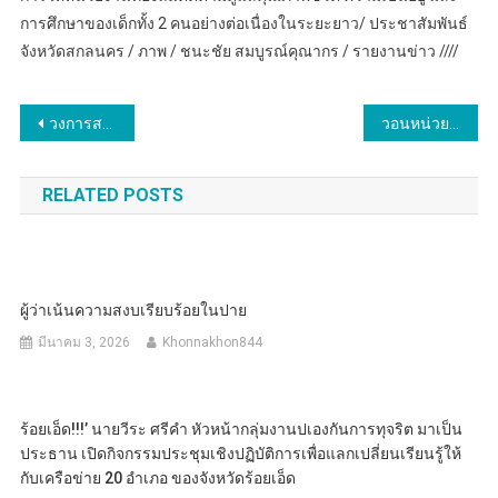
การศึกษาของเด็กทั้ง 2 คนอย่างต่อเนื่องในระยะยาว/ ประชาสัมพันธ์
จังหวัดสกลนคร / ภาพ / ชนะชัย สมบูรณ์คุณากร / รายงานข่าว ////
แนะแนว
วงการสงฆ์ไปไกลระดับโลกแล้ว แต่ทำไม “รากแก้ว” อย่างเยาวชนถึงยังลอยคออยู่?
วอนหน่วยงานรับผิดชอบ ผู้ใหญ่บ้านแม่สุยะ หมู่ 2 ต.ห้วยผา อ.เมืองแม่ฮ่องสอน จ.แม่ฮ่องสอน วอนหน่วยงานรัฐที่เกี่ยวข้องลงมาจัดการกลุ่มวัยรุ่นมั่วสุมหน้าวัดป่าถ้ำวัว กลางดึกส่งผลกระทบต่อความสงบสุขของประชาชนในพื้นที่ หลังมีเหตุปล้นทรัพย์และทำร้ายร่างกายนักท่องเที่ยวที่จุดชมวิวหลุกข้าวหลาม อ.ปางมะผ้า
เรื่อง
RELATED POSTS
ผู้ว่าเน้นความสงบเรียบร้อยในปาย
มีนาคม 3, 2026
Khonnakhon844
ร้อยเอ็ด!!!’ นายวีระ ศรีคำ หัวหน้ากลุ่มงานปเองกันการทุจริต มาเป็น
ประธาน เปิดกิจกรรมประชุมเชิงปฏิบัติการเพื่อแลกเปลี่ยนเรียนรู้ให้
กับเครือข่าย 20 อำเภอ ของจังหวัดร้อยเอ็ด