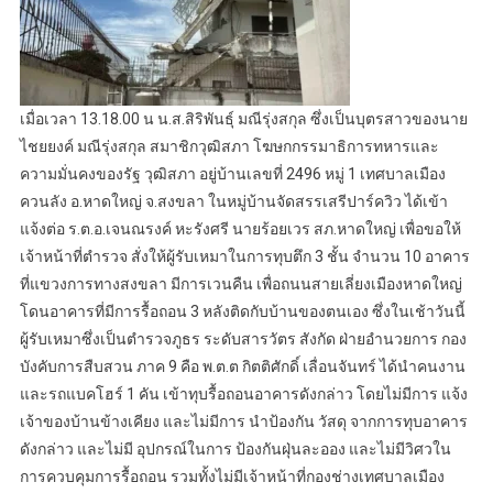
เมื่อเวลา 13.18.00 น น.ส.สิริพันธุ์ มณีรุ่งสกุล ซึ่งเป็นบุตรสาวของนาย
ไชยยงค์ มณีรุ่งสกุล สมาชิกวุฒิสภา โฆษกกรรมาธิการทหารและ
ความมั่นคงของรัฐ วุฒิสภา อยู่บ้านเลขที่ 2496 หมู่ 1 เทศบาลเมือง
ควนลัง อ.หาดใหญ่ จ.สงขลา ในหมู่บ้านจัดสรรเสรีปาร์ควิว ได้เข้า
แจ้งต่อ ร.ต.อ.เจนณรงค์ หะรังศรี นายร้อยเวร สภ.หาดใหญ่ เพื่อขอให้
เจ้าหน้าที่ตำรวจ สั่งให้ผู้รับเหมาในการทุบตึก 3 ชั้น จำนวน 10 อาคาร
ที่แขวงการทางสงขลา มีการเวนคืน เพื่อถนนสายเลี่ยงเมืองหาดใหญ่
โดนอาคารที่มีการรื้อถอน 3 หลังติดกับบ้านของตนเอง ซึ่งในเช้าวันนี้
ผู้รับเหมาซึ่งเป็นตำรวจภูธร ระดับสารวัตร สังกัด ฝ่ายอำนวยการ กอง
บังคับการสืบสวน ภาค 9 คือ พ.ต.ต กิตติศักดิ์ เลื่อนจันทร์ ได้นำคนงาน
และรถแบคโฮร์ 1 คัน เข้าทุบรื้อถอนอาคารดังกล่าว โดยไม่มีการ แจ้ง
เจ้าของบ้านข้างเคียง และไม่มีการ นำป้องกัน วัสดุ จากการทุบอาคาร
ดังกล่าว และไม่มี อุปกรณ์ในการ ป้องกันฝุ่นละออง และไม่มีวิศวใน
การควบคุมการรื้อถอน รวมทั้งไม่มีเจ้าหน้าที่กองช่างเทศบาลเมือง