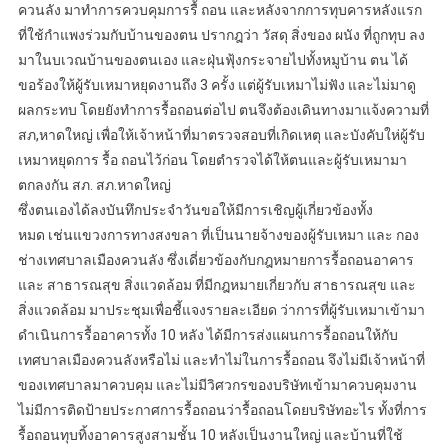
ควนลัง มาทำการควบคุมการรื้ ถอน และหลังจากการทุบคารหลังแรก
ที่ใช้กำแพงร่วมกับบ้านของตน ปรากฎว่า วัสดุ สิ่งของ ผนัง ที่ถูกทุบ ลง
มาในบเวณบ้านของตนเอง และฝุ่นฟุ้งกระจายไปทั้งหมูบ้าน ตน ได้
ขอร้องให้ผู้รับเหมาหยุดงานถึง 3 ครั้ง แต่ผู้รับเหมาไม่ฟัง และไม่มาดู
ผลกระทบ โดยยังทำการรื้อถอนต่อไป ตนจึงต้องเดินทางมาแจ้งความที่
สภ,หาดใหญ่ เพื่อให้เจ้าหน้าที่มาตรวจสอบที่เกิดเหตุ และบังคับให่ผู้รับ
เหมาหยุดการ รื้อ ถอนไว้ก่อน โดยตำรวจได้ให้ตนและผู้รับเหมามา
ตกลงกัน สภ. สภ.หาดใหญ่
ซึ่งตนเองได้ลงบันทึกประจำวันขอให้มีการเชิญผู้เกี่ยวข้องทั้ง
หมด เช่นแขวงการทางสงขลา ที่เป็นนายจ้างของผู้รับเหมา และ กอง
ช่างเทศบาลเมืองควนลัง ซึ่งเดี่ยวข้องกับกฎหมายการรื้อถอนอาคาร
และ สาธารณสุข สิ่งแวดล้อม ที่มีกฎหมายเกี่ยวกับ สาธารณสุข และ
สิ่งแวดล้อม มาประชุมเพื่อชี้แจงรายละเอียด ว่าการที่ผู้รับเหมาเข้ามา
ดำเนินการรื้ออาคารทั้ง 10 หลัง ได้มีการส่งแผนการรื้อถอนให้กับ
เทศบาลเมืองควนลังหรือไม่ และทำไม่ในการรื้อถอน จึงไม่มีเจ้าหน้าที่
ของเทศบาลมาควบคุม และไม่มีวิศวกรของบริษัทเข้ามาควบคุมงาน
ไม่มีการติดป้ายประกาศการรื้อถอนว่ารื้อถอนโดยบริษัทอะไร ทั้งที่การ
รื้อถอนทุบทิ้งอาคารสูงสามชั้น 10 หลังเป็นงานใหญ่ และบ้านที่ใช้