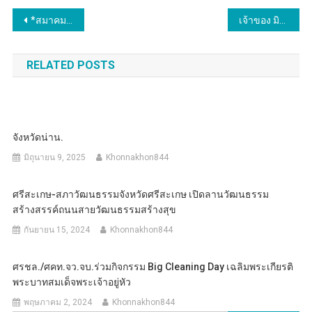
แนะแนว
*สมาคมคนพิการทางการเคลื่อนไหวสากล ร่วมภาคีเครือข่าย ประชุมเตรียมความพร้อมจัดกิจกรรมมอบวีลแชร์ สามล้อโยก และถุงยังชีพ ช่วยเหลือคนพิการ
เจ้าของ มินิมาร์ท สงขลา ร้อง สว.สายสื่อ ถูก แก๊งต้มตุ่นวางแผนหลอกโอนเงินชำระหนี้ แจ้งแจ้งความเอาผิด ถูก อายัดบัญชีทั้งหมด และตำรวจไม่ยอมเรียกร่วม
เรื่อง
RELATED POSTS
จังหวัดน่าน.
มิถุนายน 9, 2025
Khonnakhon844
ศรีสะเกษ-สภาวัฒนธรรมจังหวัดศรีสะเกษ เปิดลานวัฒนธรรม
สร้างสรรค์ถนนสายวัฒนธรรมสร้างสุข
กันยายน 15, 2024
Khonnakhon844
ศรชล./ศคท.จว.จบ.ร่วมกิจกรรม Big Cleaning Day เฉลิมพระเกียรติ
พระบาทสมเด็จพระเจ้าอยู่หัว
พฤษภาคม 2, 2024
Khonnakhon844