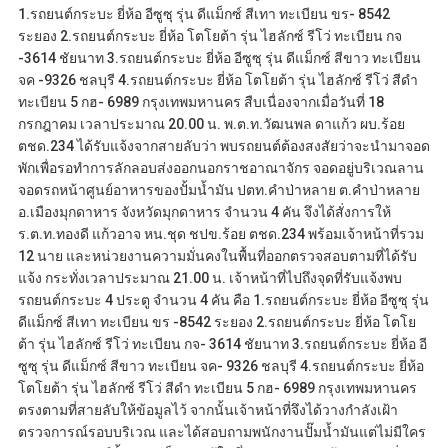
1.รถยนต์กระบะ ยี่ห้อ อีซูซุ รุ่น ดีแม็กซ์ สีเทา ทะเบียน ขร- 8542
ระยอง 2.รถยนต์กระบะ ยี่ห้อ โตโยต้า รุ่น ไฮลักซ์ รีโว่ ทะเบียน กจ
-3614 ชัยนาท 3.รถยนต์กระบะ ยี่ห้อ อีซูซุ รุ่น ดีแม็กซ์ สีขาว ทะเบียน
จค -9326 ชลบุรี 4.รถยนต์กระบะ ยี่ห้อ โตโยต้า รุ่น ไฮลักซ์ รีโว่ สีดำ
ทะเบียน 5 กฮ- 6989 กรุงเทพมหานคร สืบเนื่องจากเมื่อวันที่ 18
กรกฎาคม เวลาประมาณ 20.00 น. พ.ต.ท.วัฒนพล ดาแก้ว ผบ.ร้อย
ตชด.234 ได้รับแจ้งจากสายลับว่า พบรถยนต์ต้องสงสัยว่าจะนำมาจอด
พักเพื่อรอทำการลักลอบส่งออกนอกราชอาณาจักร จอดอยู่บริเวณลาน
จอดรถหน้าศูนย์อาหารของปั้มน้ำมัน ปตท.คำป่าหลาย ต.คำป่าหลาย
อ.เมืองมุกดาหาร จังหวัดมุกดาหาร จำนวน 4 คัน จึงได้สั่งการให้
ร.ต.ท.ทองดี แก้วอาจ หน.ชุด ชปข.ร้อย ตชด.234 พร้อมเจ้าหน้าที่รวม
12 นาย และหน่วยงานความมั่นคงในพื้นที่ออกตรวจสอบตามที่ได้รับ
แจ้ง กระทั่งเวลาประมาณ 21.00 น. เจ้าหน้าที่ไปถึงจุดที่รับแจ้งพบ
รถยนต์กระบะ 4 ประตู จำนวน 4 คัน คือ 1.รถยนต์กระบะ ยี่ห้อ อีซูซุ รุ่น
ดีแม็กซ์ สีเทา ทะเบียน ขร -8542 ระยอง 2.รถยนต์กระบะ ยี่ห้อ โตโย
ต้า รุ่น ไฮลักซ์ รีโว่ ทะเบียน กจ- 3614 ชัยนาท 3.รถยนต์กระบะ ยี่ห้อ อี
ซูซุ รุ่น ดีแม็กซ์ สีขาว ทะเบียน จค- 9326 ชลบุรี 4.รถยนต์กระบะ ยี่ห้อ
โตโยต้า รุ่น ไฮลักซ์ รีโว่ สีดำ ทะเบียน 5 กฮ- 6989 กรุงเทพมหานคร
ตรงตามที่สายลับให้ข้อมูลไว้ จากนั้นเจ้าหน้าที่จึงได้วางกำลังเฝ้า
ตรวจการณ์รอบบริเวณ และได้สอบถามพนักงานปั๊มน้ำมันแต่ไม่มีใคร