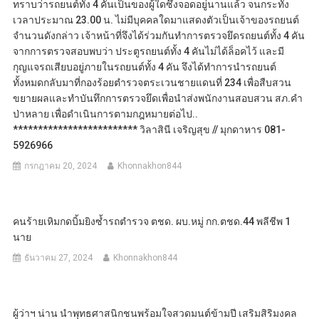
ทราบว่ารถยนต์ทั้ง 4 คันเป็นของผู้ใดซึ่งจอดอยู่นานแล้ว จนกระทั่ง
เวลาประมาณ 23.00 น. ไม่มีบุคคลใดมาแสดงตัวเป็นเจ้าของรถยนต์
จำนวนดังกล่าว เจ้าหน้าที่จึงได้ร่วมกันทำการตรวจยึดรถยนต์ทั้ง 4 คัน
จากการตรวจสอบพบว่า ประตูรถยนต์ทั้ง 4 คันไม่ได้ล็อคไว้ และมี
กุญแจรถเสียบอยู่ภายในรถยนต์ทั้ง 4 คัน จึงได้ทำการนำรถยนต์
ทั้งหมดกลับมาที่กองร้อยตำรวจตระเวนชายแดนที่ 234 เพื่อสืบสวน
ขยายผลและทำบันทึกการตรวจยึดเพื่อนำส่งพนักงานสอบสวน สภ.คำ
ป่าหลาย เพื่อดำเนินการตามกฎหมายต่อไป..
************************* วิลาสินี เจริญสุข // มุกดาหาร 081-
5926966
กรกฎาคม 20, 2024
Khonnakhon844
คนร้ายเหิมกดบิ้มยิงซ้ำรถตำรวจ ตชด. ผบ.หมู่ กก.ตชด.44 พลีชีพ 1
นาย
ธันวาคม 27, 2024
Khonnakhon844
ผู้ว่าฯ น่าน นำพุทธศาสนิกชนพร้อมใจสวดมนต์ข้ามปี เสริมสิริมงคล