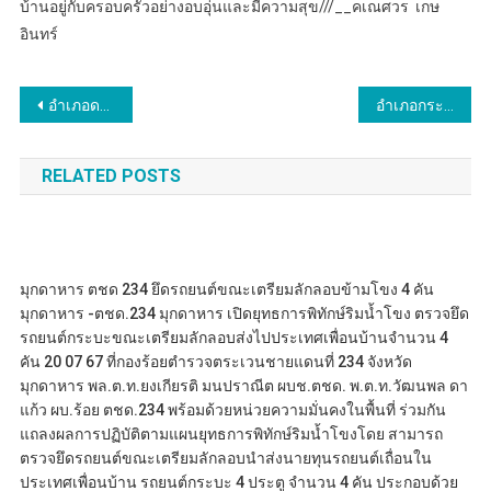
บ้านอยู่กับครอบครัวอย่างอบอุ่นและมีความสุข///__คเณศวร เกษ
อินทร์
แนะแนว
อำเภอดงหลวง(#) จังหวัดมุกดาหาร…นายนราวิชญ์ มณีฤทธิ์ นายอำเภอดงหลวง ร่วมติดตามเตรียมการรับเสด็จฯ สมเด็จพระกนิษฐาธิราชเจ้า กรมสมเด็จพระเทพรัตนราชสุดาฯ สยามบรมราชกุมารี
อำเภอกระนวน บูรณาการภาครัฐ ภาคเอกชนร่วมสนับสนุนการแก้ไขปัญหายาเสพติดและบำบัดฟื้นฟูสมรรถภาพผู้ป่วยยาเสพติด
เรื่อง
RELATED POSTS
มุกดาหาร ตชด 234 ยึดรถยนต์ขณะเตรียมลักลอบข้ามโขง 4 คัน
มุกดาหาร -ตชด.234 มุกดาหาร เปิดยุทธการพิทักษ์ริมน้ำโขง ตรวจยึด
รถยนต์กระบะขณะเตรียมลักลอบส่งไปประเทศเพื่อนบ้านจำนวน 4
คัน 20 07 67 ที่กองร้อยตำรวจตระเวนชายแดนที่ 234 จังหวัด
มุกดาหาร พล.ต.ท.ยงเกียรติ มนปราณีต ผบช.ตชด. พ.ต.ท.วัฒนพล ดา
แก้ว ผบ.ร้อย ตชด.234 พร้อมด้วยหน่วยความมั่นคงในพื้นที่ ร่วมกัน
แถลงผลการปฏิบัติตามแผนยุทธการพิทักษ์ริมน้ำโขงโดย สามารถ
ตรวจยึดรถยนต์ขณะเตรียมลักลอบนำส่งนายทุนรถยนต์เถื่อนใน
ประเทศเพื่อนบ้าน รถยนต์กระบะ 4 ประตู จำนวน 4 คัน ประกอบด้วย