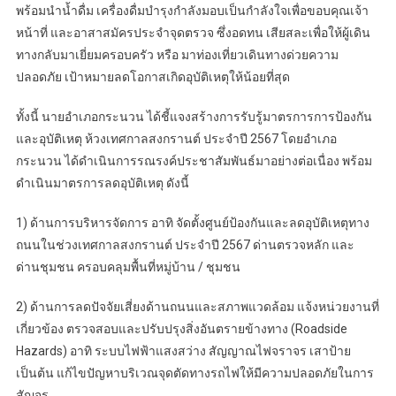
พร้อมนำน้ำดื่ม เครื่องดื่มบำรุงกำลังมอบเป็นกำลังใจเพื่อขอบคุณเจ้า
หน้าที่ และอาสาสมัครประจำจุดตรวจ ซึ่งอดทน เสียสละเพื่อให้ผู้เดิน
ทางกลับมาเยี่ยมครอบครัว หรือ มาท่องเที่ยวเดินทางด่วยความ
ปลอดภัย เป้าหมายลดโอกาสเกิดอุบัติเหตุให้น้อยที่สุด
ทั้งนี้ นายอำเภอกระนวน ได้ชี้แจงสร้างการรับรู้มาตรการการป้องกัน
และอุบัติเหตุ ห้วงเทศกาลสงกรานต์ ประจำปี 2567 โดยอำเภอ
กระนวน ได้ดำเนินการรณรงค์ประชาสัมพันธ์มาอย่างต่อเนื่อง พร้อม
ดำเนินมาตรการลดอุบัติเหตุ ดังนี้
1) ด้านการบริหารจัดการ อาทิ จัดตั้งศูนย์ป้องกันและลดอุบัติเหตุทาง
ถนนในช่วงเทศกาลสงกรานต์ ประจำปี 2567 ด่านตรวจหลัก และ
ด่านชุมชน ครอบคลุมพื้นที่หมู่บ้าน / ชุมชน
2) ด้านการลดปัจจัยเสี่ยงด้านถนนและสภาพแวดล้อม แจ้งหน่วยงานที่
เกี่ยวข้อง ตรวจสอบและปรับปรุงสิ่งอันตรายข้างทาง (Roadside
Hazards) อาทิ ระบบไฟฟ้าแสงสว่าง สัญญาณไฟจราจร เสาป้าย
เป็นต้น แก้ไขปัญหาบริเวณจุดตัดทางรถไฟให้มีความปลอดภัยในการ
สัญจร