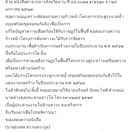
ด้วย หนังสือศาลากลางจังหวัดน่าน ที่ นน ๐๐๑๗.๑/๑๖๒๐ ลว.๒๔
มกราคม ๒๕๖๗
ขอความอนุเคราะห์สอบถามความก้าวหน้าโครงการประตูระบายน้ำ
สมุนพร้อมขุดลอกแก้มลิง เพื่อเป็นการ
แก้ไขปัญหาความเตือดร้อนให้กับราษฎร์ในพื้นที่ ขอสอบถามความ
ก้าวหน้าโครงการดังกล่าวจะได้รับการจัดสรร
งบประมาณ เพื่อดำเนินการก่อสร้างภายในปีงบประมาณ พ.ศ. ๒๕๖๗
นี้หรือไม่ประการใด นั้น
เพื่อเป็นการช่วยเหลือราษฎรในพื้นที่โครงการ อยู่ระหว่างเตรียมความ
พร้อมทางด้านก่อสร้าง
และได้บรรจุโครงกรประตูระบายน้ำสมุนพร้อมขุดลอกแก้มสิงไว้ใน
แผนงานก่อสร้าง ในปีงบประมาณ ท.ศ. ๒๕๖๘
ในลำดับต่อไป ทั้งนี้ ขอมอบหมายให้นายนรินทร์ ปันทะโชติ ตำแหน่ง
นายช่างชลประทานอาวุโส โทร o๙ ๓๒๘๔ ๑๙๑๙
เป็นผู้ประสานงานในด้านต่างๆ จนเสร็จการ
จึงเรียนมาเพื่อโปรดพิจารณา
ขอแสดงความนับถือ
(นายธนพล สงวนตระกูล)