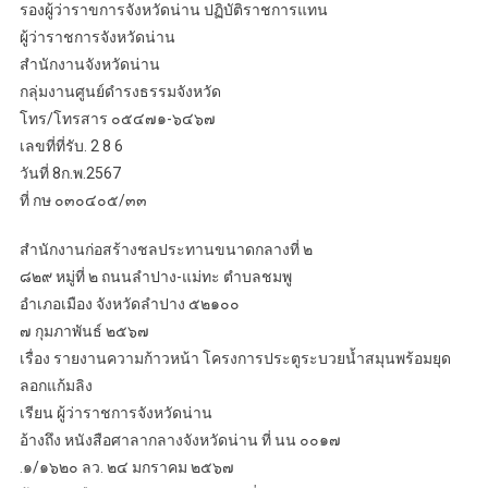
รองผู้ว่าราขการจังหวัดน่าน ปฏิบัติราชการแทน
ผู้ว่าราชการจังหวัดน่าน
สำนักงานจังหวัดน่าน
กลุ่มงานศูนย์ดำรงธรรมจังหวัด
โทร/โทรสาร ๐๕๔๗๑-๖๔๖๗
เลขที่ที่รับ. 2 8 6
วันที่ 8ก.พ.2567
ที่ กษ ๐๓๐๔๐๕/๓๓
สำนักงานก่อสร้างชลประทานขนาดกลางที่ ๒
๘๒๙ หมู่ที่ ๒ ถนนลำปาง-แม่ทะ ตำบลชมพู
อำเภอเมือง จังหวัดลำปาง ๕๒๑๐๐
๗ กุมภาพันธ์ ๒๕๖๗
เรื่อง รายงานความก้าวหน้า โครงการประตูระบวยน้ำสมุนพร้อมยุด
ลอกแก้มลิง
เรียน ผู้ว่าราชการจังหวัดน่าน
อ้างถึง หนังสือศาลากลางจังหวัดน่าน ที่ นน ๐๐๑๗
.๑/๑๖๒๐ ลว. ๒๔ มกราคม ๒๕๖๗