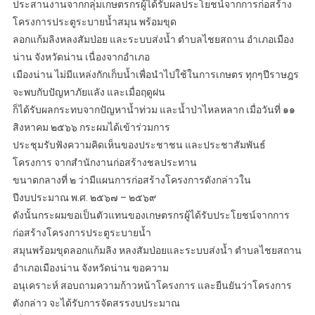
ประสานงานจากกลุ่มเกษตรกรผู้ได้รับผลประโยชน์จากการก่อสร้าง
โครงการประตูระบายน้ำสมุน พร้อมขุด
ลอกแก้มลิงหลงสัมป่อย และระบบส่งน้ำ ตำบลไชยสถาน อำเภอเมือง
น่าน จังหวัดน่าน เนื่องจากอำเภอ
เมืองน่าน ไม่มีแหล่งกักเก็บน้ำเพื่อนำไปใช้ในการเกษตร ทุกๆปีราษฎร
จะพบกับปัญหาภัยแลัง และเมื่อฤดูฝน
ก็ได้รับผลกระทบจากปัญหาน้ำท่วม และน้ำป่าไหลหลาก เมื่อวันที่ ๑๑
สิงหาคม ๒๕๖๖ กระผมได้เข้าร่วมการ
ประชุมรับฟังความคิดเห็นของประชาชน และประชาสัมพันธ์
โครงการ จากสำนักงานก่อสร้างชลประทาน
ขนาดกลางที่ ๒ ว่ามีแผนการก่อสร้างโครงการดังกล่าวใน
ปีงบประมาณ พ.ศ. ๒๕๖๗ – ๒๕๖๙
ดังนั้นกระผมขอเป็นตัวแทนของเกษตรกรผู้ได้รับประโยชน์จากการ
ก่อสร้างโครงการประตูระบายน้ำ
สมุนพร้อมขุดลอกแก้มลิง หลงสัมป่อยและระบบส่งน้ำ ตำบลไชยสถาน
อำเภอเมืองน่าน จังหวัดน่าน ขอความ
อนุเคราะห์ สอบถามความก้าวหน้าโครงการ และยืนยันว่าโครงการ
ตังกล่าว จะได้รับการจัดสรรงบประมาณ