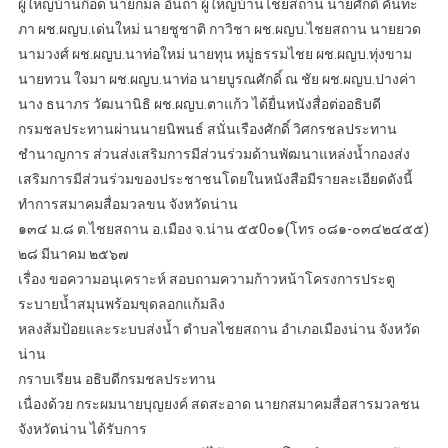
ผู้ใหญ่บ้านก๊อด นายกมล อินถา ผู้ใหญ่บ้านไชยสถาน นายศักดิ์ คันทะ
ภา ผช.ผญบ.เด่นใหม่ นายชูชาติ กาวิชา ผช.ผญบ.ไชยสถาน นายยวด
นามวงศ์ ผช.ผญบ.นาท่อใหม่ นายทุน หมู่ธรรมไชย ผช.ผญบ.ทุ่งขาม
นายทวน ใจมา ผช.ผญบ.นาท่อ นายบูรณศักดิ์ ณ ชัย ผช.ผญบ.ปางค่า
นาง ธนาภร วัฒนานิธิ ผช.ผญบ.ตาแก้ว ได้ยื่นหนังสื่อต่ออธิบดี
กรมชลประทานผ่านนายนิพนธ์ สนั่นเรืองศักดิ์ วิศกรชลประทาน
ชำนาญการ ส่วนส่งเสริมการมีส่วนร่วมด้านพัฒนาแหล่งน้ำกองส่ง
เสริมการมีส่วนร่วมของประชาชนโดยในหนังสือมีรายละเอียดดังนี้
ทำการสมาคมสื่อมวลขน จังหวัดน่าน
๑๓๔ ม.๘ ต.ไชยสถาน อ.เมือง จ.น่าน ๕๕0๐๑(โทร ๐๘๑-๐๓๔๒๔๕๕)
๒๘ มีนาคม ๒๕๖๗
เรื่อง ขอความอนุเคราะห์ สอบถามความก้าวหน้าโครงการประตู
ระบายน้ำสมุนพร้อมขุดลอกแก้มลิง
หลงส้มป้อยและระบบส่งน้ำ ตำบลไชยสถาน อำเภอเมืองน่าน จังหวัด
น่าน
กราบเรียน อธิบดีกรมชลประทาน
เนื่องด้วย กระผมนายบุญยงค์ สดสะอาด นายกสมาคมสื่อสารมวลชน
จังหวัดน่าน ได้รับการ