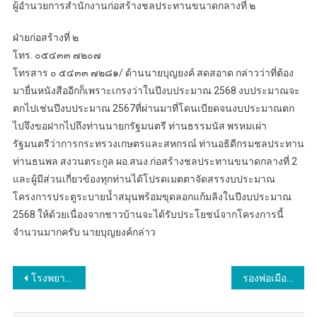
ผู้อำนวยการสำนักงานก่อสร้างชลประทานขนาดกลางที่ ๒
ฝ่ายก่อสร้างที่ ๒
โทร. ๐๕๔๓๓ ๗๒๐๗
โทรสาร ๐ ๕๔๓๓ ๗๒๘๑/ ด้านนายบุญยงค์ สดสอาด กล่าวว่าที่ต้อง
มายื่นหนังสืออีกก็เพราะเกรงว่าในปีงบประมาณ 2568 งบประมาณจะ
ตกไปเช่นปีงบประมาณ 2567ที่ผ่านมาที่โดนเบียดจนงบประมาณตก
ไปจึงขอฝากไปถึงท่านนายกรัฐมนตรี ท่านธรรมนัส พรหมเผ่า
รัฐมนตรีว่าการกระทรวงเกษตรและสหกรณ์ ท่านอธิดีกรมชลประทาน
ท่านธนพล สงวนตระกูล ผอ.สนง.ก่อสร้างชลประทานขนาดกลางที่ 2
และผู้มีส่วนเกี่ยวข้องทุกท่านได้โปรดเมตตาจัดสรรงบประมาณ
โครงการประตูระบายน้ำสมุนพร้อมขุดลอกแก้มลิงในปีงบประมาณ
2568 ให้ด้วยเนื่องจากชาวบ้านจะได้รับประโยชน์จากโครงการนี้
จำนวนมากครับ นายบุญยงค์กล่าว
แนะแนว
โรงพยายาลพิษณุเวช​ อุตรดิตถ์​จัดงานครบรอบ 5 ปี โรงพยาบาลพิษณุเวช อุตรดิตถ์ เมื่อเวลา10.00​ น.ของวันที่ 29 มีนาคม 2567​ ที่ห้องโถงโรงพยาบาลพิษณุเวช อุตรดิตถ์ ต.ป่าเซ่า​ อ.เมือง​ จ.อุตรดิตถ์​
รองพ่อเมืองศรีสะเกษ เปิดมหกรรมการค้าชายแดน “ESAN Trade Fair 2024” กระตุ้นเศรษฐกิจ เชื่อมโยงประเทศเพื่อนบ้าน
เรื่อง