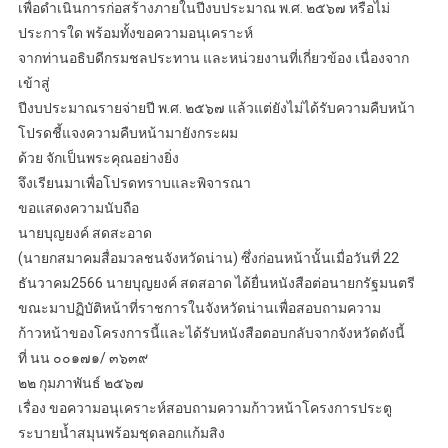
เพื่อดำเนินการก่อสร้างภายในปีงบประมาณ พ.ศ. ๒๕๖๗ หรือไม่
ประการใด พร้อมทั้งขอความอนุเคราะห์
จากท่านอธิบดีกรมชลประทาน และหน่วยงานที่เกี่ยวข้อง เนื่องจาก
เข้าสู่
ปีงบประมาณรายจ่ายปี พ.ศ. ๒๕๖๗ แล้วแต่ยังไม่ได้รับความคืบหน้า
โปรดชี้แจงความคืบหน้ามายังกระผม
ด้วย จักเป็นพระคุณอย่างยิ่ง
จึงเรียนมาเพื่อโปรดทราบและพิจารณา
ขอแสดงความนับถือ
นายบุญยงค์ สดสะอาด
(นายกสมาคมสื่อมวลชนจังหวัดน่าน) ซึ่งก่อนหน้านั้นเมื่อวันที่ 22
ธันวาคม2566 นายบุญยงค์ สดสอาด ได้ยื่นหนังสือต่อนายกรัฐมนตรี
ขณะมาปฏิบัติหน้าที่ราชการในจังหวัดน่านเพื่อสอบถามความ
ก้าวหน้าของโครงการนี้และได้รับหนังสือตอบกลับจากจังหวัดดังนี้
ที่ นน ๐๐๑๗๑/ ๓๖๓๙
๒๒ กุมภาพันธ์ ๒๕๖๗
เรื่อง ขอความอนุเคราะห์สอบถามความก้าวหน้าโครงการประตู
ระบายน้ำสมุนพร้อมชุดลอกแก้มสิง