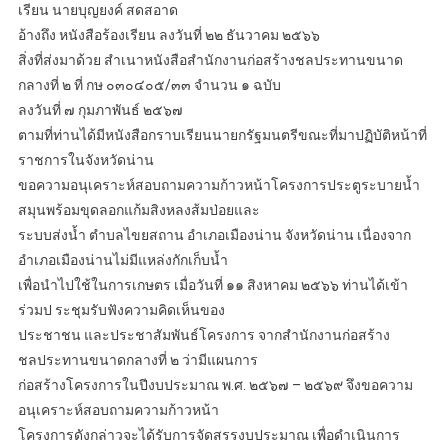
เรียน นายบุญยงค์ สดสอาด
อ้างถึง หนังสือร้องเรียน ลงวันที่ ๒๒ ธันวาคม ๒๕๖๖
สิ่งที่ส่งมาด้วย สำเนาหนังสือสำนักงานก่อสร้างชลประทานขนาด
กลางที่ ๒ ที่ กษ ๐๓๐๔๐๕/๓๓ จำนวน ๑ ฉบับ
ลงวันที่ ๗ กุมภาพันธ์ ๒๕๖๗
ตามที่ท่านได้มีหนังสือกราบเรียนนายกรัฐมนตรีขณะที่มาปฏิบัติหน้าที่
ราชการในจังหวัดน่าน
ขอความอนุเคราะห์สอบถามความก้าวหน้าโครงการประตูระบายน้ำ
สมุนพร้อมขุดลอกแก้มสิงหลงส้มป่อยและ
ระบบส่งน้ำ ตำบลไขยสถาน อำเภอเมืองน่าน จังหวัดน่าน เนื่องจาก
อำเภอเมืองน่านไม่มีแหล่งกักเก็บน้ำ
เพื่อนำไปใช้ในการเกษตร เมื่อวันที่ ๑๑ สิงหาคม ๒๕๖๖ ท่านได้เข้า
ร่วมป ระชุมรับฟังความคิดเห็นของ
ประชาชน และประชาสัมพันธ์โครงการ จากสำนักงานก่อสร้าง
ชลประทานขนาดกลางที่ ๒ ว่ามีแผนการ
ก่อสร้างโครงการในปีงบประมาณ พ.ศ. ๒๕๖๗ – ๒๕๖๙ จึงขอความ
อนุเคราะห์สอบถามความก้าวหน้า
โครงการดังกล่าวจะได้รับการจัดสรรงบประมาณ เพื่อดำเนินการ