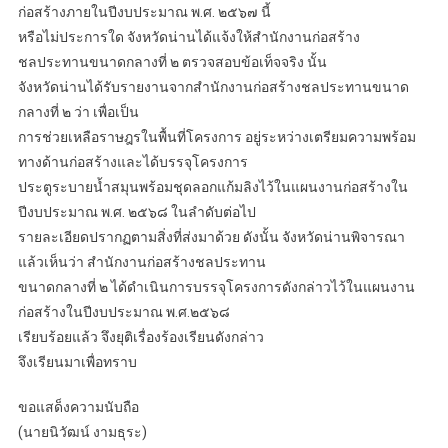
ก่อสร้างภายในปีงบประมาณ พ.ศ. ๒๕๖๗ นี้
หรือไม่ประการใด จังหวัดน่านได้แจ้งให้สำนักงานก่อสร้าง
ชลประทานขนาดกลางที่ ๒ ตรวจสอบข้อเท็จจริง นั้น
จังหวัดน่านได้รับรายงานจากสำนักงานก่อสร้างชลประทานขนาด
กลางที่ ๒ ว่า เพื่อเป็น
การช่วยเหลือราษฎรในพื้นที่โครงการ อยู่ระหว่างเตรียมความพร้อม
ทางด้านก่อสร้างและได้บรรจุโครงการ
ประตูระบายน้ำสมุนพร้อมชุดลอกแก้มลิงไว้ในแผนงานก่อสร้างใน
ปีงบประมาณ พ.ศ. ๒๕๖๘ ในลำดับต่อไป
รายละเอียดปรากฏตามสิ่งที่ส่งมาด้วย ดังนั้น จังหวัดน่านพิจารณา
แล้วเห็นว่า สำนักงานก่อสร้างชลประทาน
ขนาดกลางที่ ๒ ได้ดำเนินการบรรจุโครงการดังกล่าวไว้ในแผนงาน
ก่อสร้างในปีงบประมาณ พ.ศ.๒๕๖๘
เรียบร้อยแล้ว จึงยุติเรื่องร้องเรียนดังกล่าว
จึงเรียนมาเพื่อทราบ
ขอแสด็งความนับถือ
(นายนิวัฒน์ งามธุระ)