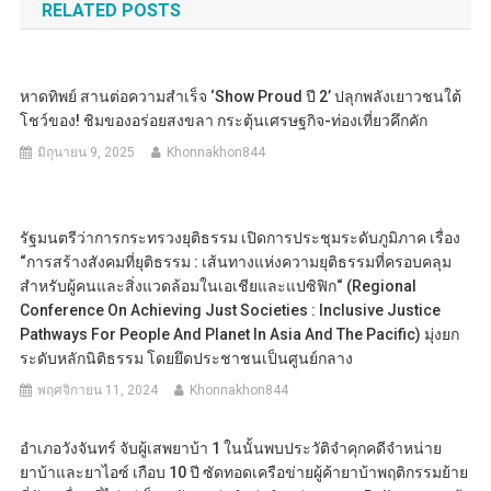
RELATED POSTS
หาดทิพย์ สานต่อความสำเร็จ ‘Show Proud ปี 2’ ปลุกพลังเยาวชนใต้
โชว์ของ! ชิมของอร่อยสงขลา กระตุ้นเศรษฐกิจ-ท่องเที่ยวคึกคัก
มิถุนายน 9, 2025
Khonnakhon844
รัฐมนตรีว่าการกระทรวงยุติธรรม เปิดการประชุมระดับภูมิภาค เรื่อง
“การสร้างสังคมที่ยุติธรรม : เส้นทางแห่งความยุติธรรมที่ครอบคลุม
สำหรับผู้คนและสิ่งแวดล้อมในเอเชียและแปซิฟิก“ (Regional
Conference On Achieving Just Societies : Inclusive Justice
Pathways For People And Planet In Asia And The Pacific) มุ่งยก
ระดับหลักนิติธรรม โดยยึดประชาชนเป็นศูนย์กลาง
พฤศจิกายน 11, 2024
Khonnakhon844
อำเภอวังจันทร์ จับผู้เสพยาบ้า 1 ในนั้นพบประวัติจำคุกคดีจำหน่าย
ยาบ้าและยาไอซ์ เกือบ 10 ปี ซัดทอดเครือข่ายผู้ค้ายาบ้าพฤติกรรมย้าย